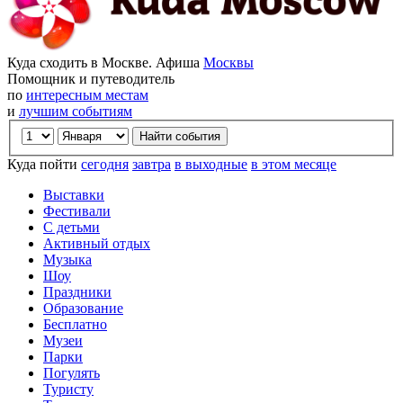
Куда сходить в Москве. Афиша
Москвы
Помощник и путеводитель
по
интересным местам
и
лучшим событиям
Куда пойти
сегодня
завтра
в выходные
в этом месяце
Выставки
Фестивали
С детьми
Активный отдых
Музыка
Шоу
Праздники
Образование
Бесплатно
Музеи
Парки
Погулять
Туристу