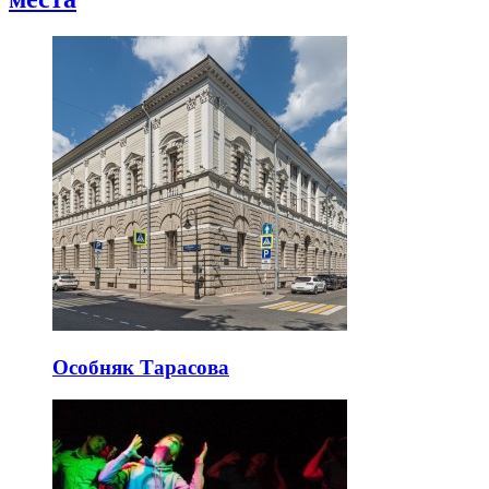
Особняк Тарасова