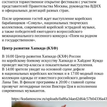
состоится торжественное открытие фестиваля с участием
представителей Правительства Москвы, руководства ВДНХ
и официальных делегаций разных стран.
После церемонии гостей ждет выступление корейских
барабанщиков «Сомуль», национальных творческих
коллективов, современной корейской эстрадной музыки,
а также победителей ежегодного всероссийского
межнационального песенного конкурса «Поем на родном
и государственном».
Центр развития Хапкидо (КХФ)
В 16:00 Центр развития Хапкидо (КХФ) России
по корейскому боевому искусству Хапкидо и Хайдонг Кумдо
проведет мастер-классы и показательные выступления.
В 14:00 зрители увидят на основной сцене дефиле
в национальных корейских костюмах и в 17:00 модный показ
коллекции одежды от известного российского дизайнера
Ланы Тян. В финале программы в 20:00 с главной сцены
прозвучат легендарные песни Виктора Цоя в исполнении
современных музыкантов.
https://kudamoscow.ru/uploads/0a86a34aed2d64c57b04336a43