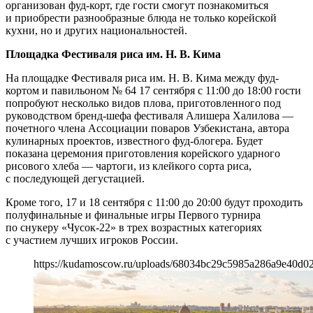
организован фуд-корт, где гости смогут познакомиться
и приобрести разнообразные блюда не только корейской
кухни, но и других национальностей.
Площадка Фестиваля риса им. Н. В. Кима
На площадке Фестиваля риса им. Н. В. Кима между фуд-
кортом и павильоном № 64 17 сентября с 11:00 до 18:00 гости
попробуют несколько видов плова, приготовленного под
руководством бренд-шефа фестиваля Алишера Халилова —
почетного члена Ассоциации поваров Узбекистана, автора
кулинарных проектов, известного фуд-блогера. Будет
показана церемония приготовления корейского ударного
рисового хлеба — чартоги, из клейкого сорта риса,
с последующей дегустацией.
Кроме того, 17 и 18 сентября с 11:00 до 20:00 будут проходить
полуфинальные и финальные игры Первого турнира
по снукеру «Чусок-22» в трех возрастных категориях
с участием лучших игроков России.
https://kudamoscow.ru/uploads/68034bc29c5985a286a9e40d0