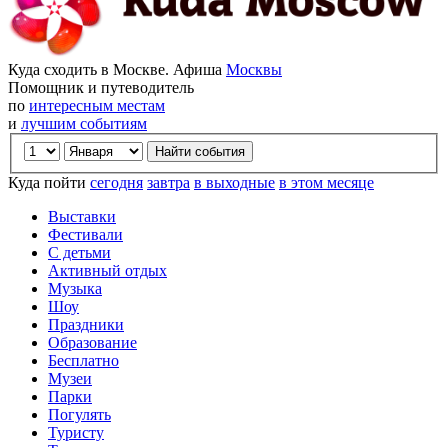
Куда сходить в Москве. Афиша
Москвы
Помощник и путеводитель
по
интересным местам
и
лучшим событиям
Куда пойти
сегодня
завтра
в выходные
в этом месяце
Выставки
Фестивали
С детьми
Активный отдых
Музыка
Шоу
Праздники
Образование
Бесплатно
Музеи
Парки
Погулять
Туристу