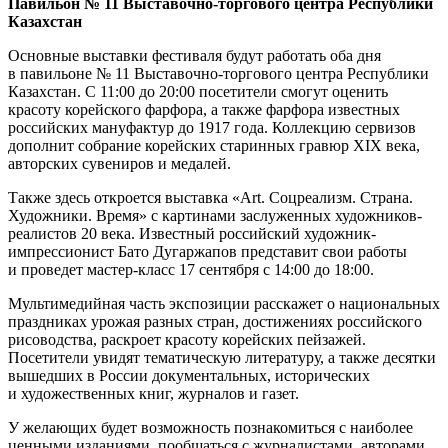
Павильон № 11 Выставочно-торгового центра Республики
Казахстан
Основные выставки фестиваля будут работать оба дня
в павильоне № 11 Выставочно-торгового центра Республики
Казахстан. С 11:00 до 20:00 посетители смогут оценить
красоту корейского фарфора, а также фарфора известных
российских мануфактур до 1917 года. Коллекцию сервизов
дополнит собрание корейских старинных гравюр XIX века,
авторских сувениров и медалей.
Также здесь откроется выставка «Art. Соцреализм. Страна.
Художники. Время» с картинами заслуженных художников-
реалистов 20 века. Известный российский художник-
импрессионист Бато Дугаржапов представит свои работы
и проведет мастер-класс 17 сентября с 14:00 до 18:00.
Мультимедийная часть экспозиции расскажет о национальных
праздниках урожая разных стран, достижениях российского
рисоводства, раскроет красоту корейских пейзажей.
Посетители увидят тематическую литературу, а также десятки
вышедших в России документальных, исторических
и художественных книг, журналов и газет.
У желающих будет возможность познакомиться с наиболее
ценными изданиями, пообщаться с журналистами, авторами,