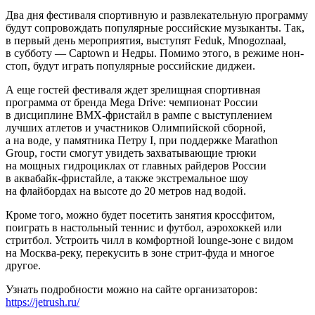
Два дня фестиваля спортивную и развлекательную программу
будут сопровождать популярные российские музыканты. Так,
в первый день мероприятия, выступят Feduk, Mnogoznaal,
в субботу — Captown и Недры. Помимо этого, в режиме нон-
стоп, будут играть популярные российские диджеи.
А еще гостей фестиваля ждет зрелищная спортивная
программа от бренда Mega Drive: чемпионат России
в дисциплине BMX-фристайл в рампе с выступлением
лучших атлетов и участников Олимпийской сборной,
а на воде, у памятника Петру I, при поддержке Marathon
Group, гости смогут увидеть захватывающие трюки
на мощных гидроциклах от главных райдеров России
в аквабайк-фристайле, а также экстремальное шоу
на флайбордах на высоте до 20 метров над водой.
Кроме того, можно будет посетить занятия кроссфитом,
поиграть в настольный теннис и футбол, аэрохоккей или
стритбол. Устроить чилл в комфортной lounge-зоне с видом
на Москва-реку, перекусить в зоне стрит-фуда и многое
другое.
Узнать подробности можно на сайте организаторов:
https://jetrush.ru/