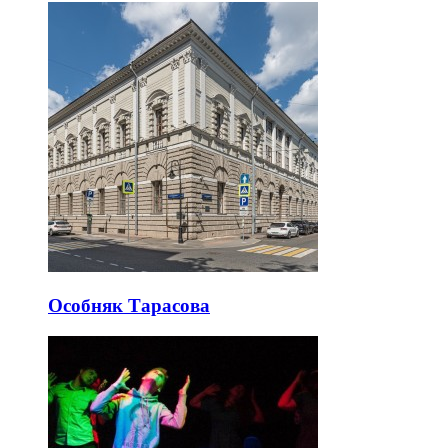
Особняк Тарасова