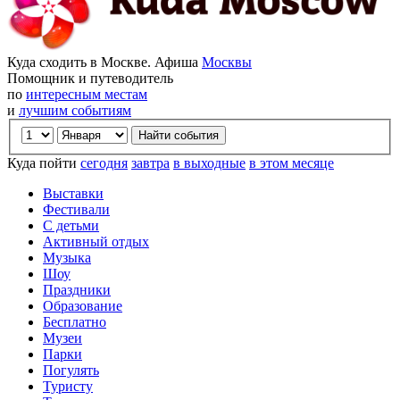
Куда сходить в Москве. Афиша
Москвы
Помощник и путеводитель
по
интересным местам
и
лучшим событиям
Куда пойти
сегодня
завтра
в выходные
в этом месяце
Выставки
Фестивали
С детьми
Активный отдых
Музыка
Шоу
Праздники
Образование
Бесплатно
Музеи
Парки
Погулять
Туристу