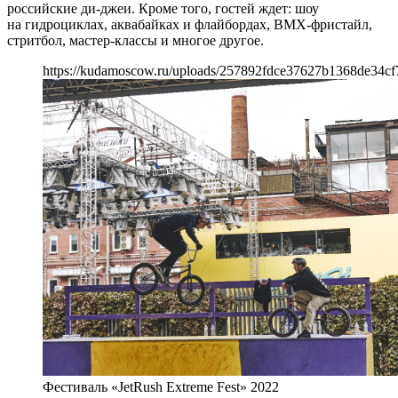
российские ди-джеи. Кроме того, гостей ждет: шоу
на гидроциклах, аквабайках и флайбордах, BMX-фристайл,
стритбол, мастер-классы и многое другое.
https://kudamoscow.ru/uploads/257892fdce37627b1368de34cf
Фестиваль «JetRush Extreme Fest» 2022