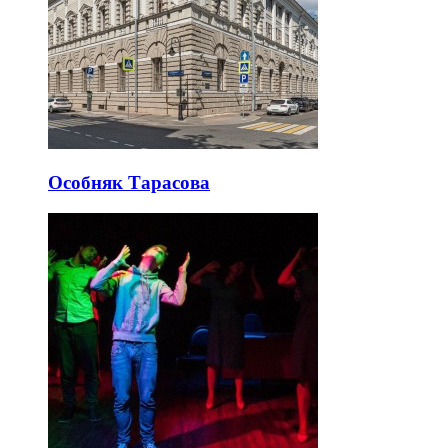
Особняк Тарасова