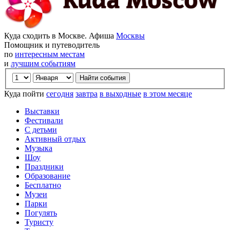
Куда сходить в Москве. Афиша
Москвы
Помощник и путеводитель
по
интересным местам
и
лучшим событиям
Куда пойти
сегодня
завтра
в выходные
в этом месяце
Выставки
Фестивали
С детьми
Активный отдых
Музыка
Шоу
Праздники
Образование
Бесплатно
Музеи
Парки
Погулять
Туристу