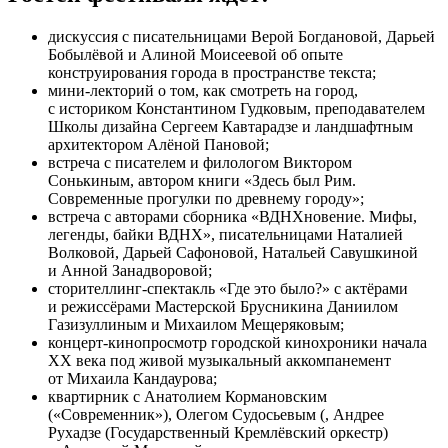
дискуссия с писательницами Верой Богдановой, Дарьей
Бобылёвой и Алиной Моисеевой об опыте
конструирования города в пространстве текста;
мини-лекторий о том, как смотреть на город,
с историком Константином Гудковым, преподавателем
Школы дизайна Сергеем Кавтарадзе и ландшафтным
архитектором Алёной Пановой;
встреча с писателем и филологом Виктором
Сонькиным, автором книги «Здесь был Рим.
Современные прогулки по древнему городу»;
встреча с авторами сборника «ВДНХновение. Мифы,
легенды, байки ВДНХ», писательницами Наталией
Волковой, Дарьей Сафоновой, Натальей Савушкиной
и Анной Занадворовой;
сторителлинг-спектакль «Где это было?» с актёрами
и режиссёрами Мастерской Брусникина Даниилом
Газизуллиным и Михаилом Мещеряковым;
концерт-кинопросмотр городской кинохроники начала
XX века под живой музыкальный аккомпанемент
от Михаила Кандаурова;
квартирник с Анатолием Кормановским
(«Современник»), Олегом Судосьевым (, Андрее
Рухадзе (Государственный Кремлёвский оркестр)