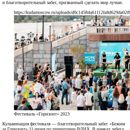
и благотворительный забег, призванный сделать мир лучше.
https://kudamoscow.ru/uploads/d0c14584a61112fa8d629da02f
Фестиваль «Горизонт» 2023
Кульминация фестиваля — благотворительный забег «Бежим
за Горизонт» 11 июня по территории ВДНХ. В рамках забега