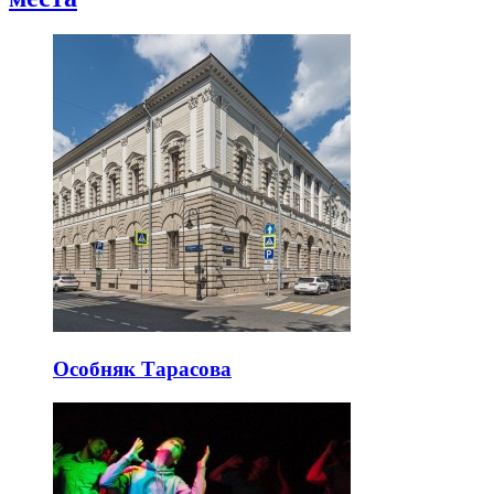
Особняк Тарасова