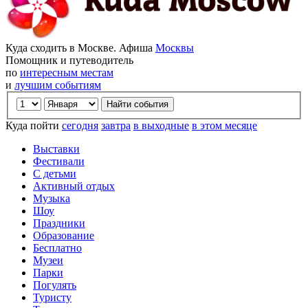
Куда сходить в Москве. Афиша
Москвы
Помощник и путеводитель
по
интересным местам
и
лучшим событиям
Куда пойти
сегодня
завтра
в выходные
в этом месяце
Выставки
Фестивали
С детьми
Активный отдых
Музыка
Шоу
Праздники
Образование
Бесплатно
Музеи
Парки
Погулять
Туристу