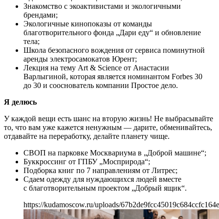
Знакомство с экоактивистами и экологичными
брендами;
Экологичные кинопоказы от команды
благотворительного фонда „Дари еду“ и обновление
тела;
Школа безопасного вождения от сервиса поминутной
аренды электросамокатов Юрент;
Лекция на тему Art & Science от Анастасии
Варлыгиной, которая является номинантом Forbes 30
до 30 и сооснователь компании Простое дело.
Я делюсь
У каждой вещи есть шанс на вторую жизнь! Не выбрасывайте
то, что вам уже кажется ненужным — дарите, обменивайтесь,
отдавайте на переработку, делайте планету чище.
СВОП на парковке Москвариума в „Доброй машине“;
Буккроссинг от ГПБУ „Мосприрода“;
Подборка книг по 7 направлениям от Литрес;
Сдаем одежду для нуждающихся людей вместе
с благотворительным проектом „Добрый ящик“.
https://kudamoscow.ru/uploads/67b2de9fcc45019c684ccfc164e