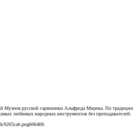
ый Музеем русской гармоники Альфреда Мирека. По традиции
 самых любимых народных инструментов без преподавателей.
58c9265cab.png
606
406