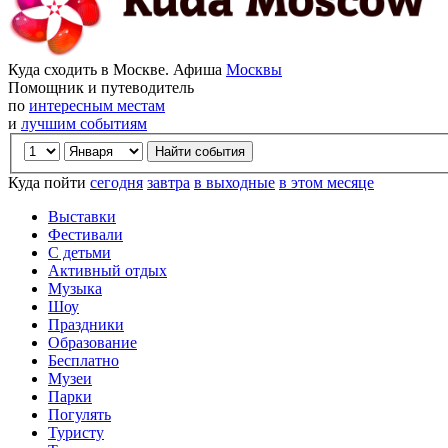
Куда сходить в Москве. Афиша
Москвы
Помощник и путеводитель
по
интересным местам
и
лучшим событиям
Куда пойти
сегодня
завтра
в выходные
в этом месяце
Выставки
Фестивали
С детьми
Активный отдых
Музыка
Шоу
Праздники
Образование
Бесплатно
Музеи
Парки
Погулять
Туристу