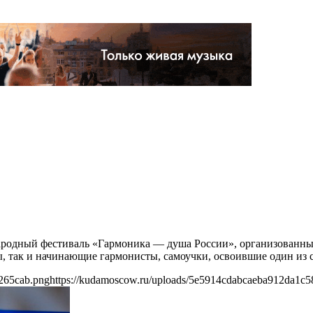
ародный фестиваль «Гармоника — душа России», организованн
ы, так и начинающие гармонисты, самоучки, освоившие один из
265cab.png
https://kudamoscow.ru/uploads/5e5914cdabcaeba912da1c