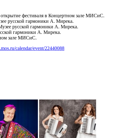
е открытие фестиваля в Концертном зале МИСиС.
зее русской гармоники А. Мирека.
Музее русской гармоники А. Мирека.
усской гармоники А. Мирека.
тном зале МИСиС.
.mos.ru/calendar/event/22440088