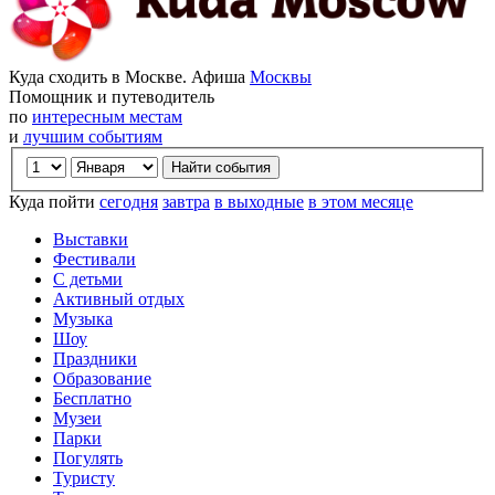
Куда сходить в Москве. Афиша
Москвы
Помощник и путеводитель
по
интересным местам
и
лучшим событиям
Куда пойти
сегодня
завтра
в выходные
в этом месяце
Выставки
Фестивали
С детьми
Активный отдых
Музыка
Шоу
Праздники
Образование
Бесплатно
Музеи
Парки
Погулять
Туристу