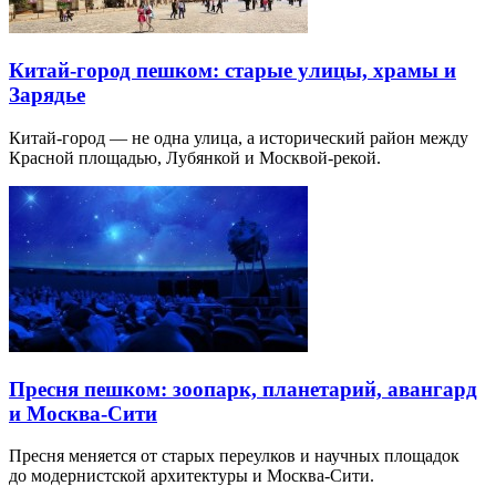
Китай-город пешком: старые улицы, храмы и
Зарядье
Китай-город — не одна улица, а исторический район между
Красной площадью, Лубянкой и Москвой-рекой.
Пресня пешком: зоопарк, планетарий, авангард
и Москва-Сити
Пресня меняется от старых переулков и научных площадок
до модернистской архитектуры и Москва-Сити.