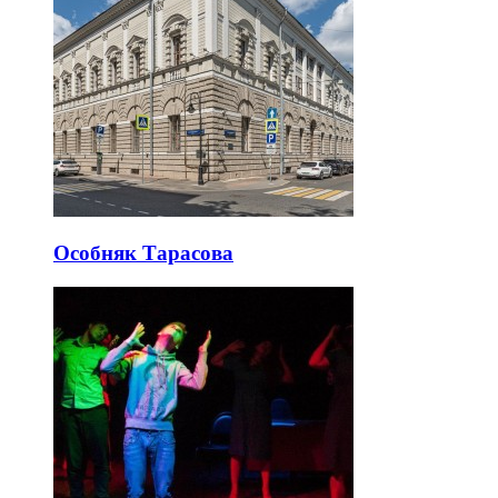
Особняк Тарасова