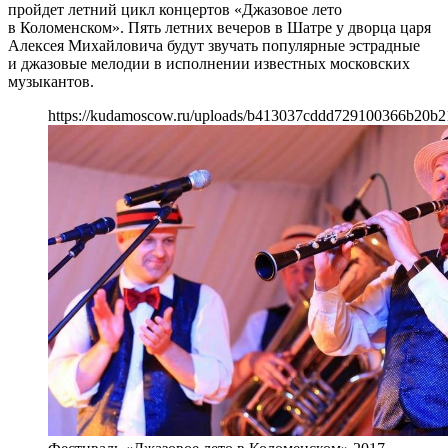
пройдет летний цикл концертов «Джазовое лето
в Коломенском». Пять летних вечеров в Шатре у дворца царя
Алексея Михайловича будут звучать популярные эстрадные
и джазовые мелодии в исполнении известных московских
музыкантов.
https://kudamoscow.ru/uploads/b413037cddd729100366b20b2