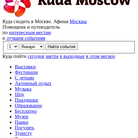
Куда сходить в Москве. Афиша
Москвы
Помощник и путеводитель
по
интересным местам
и
лучшим событиям
Куда пойти
сегодня
завтра
в выходные
в этом месяце
Выставки
Фестивали
С детьми
Активный отдых
Музыка
Шоу
Праздники
Образование
Бесплатно
Музеи
Парки
Погулять
Туристу