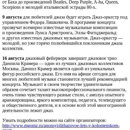
от Баха до произведений Beatles, Deep Purple, A-ha, Queen,
Scorpions и мелодий итальянской эстрады 80-х.
9 августа
для любителей джаза будет играть Джаз-оркестр под
управлением Федора Ляшкевича. В программе концерта
прозвучат всемирно известные музыкальные композиции
и произведения Луиса Армстронга, Эллы Фитцджеральд
и других известных джазовых музыкантов. Джаз-оркестр —
молодой, но уже горячо полюбившийся поклонникам джаза
коллектив.
16 августа
джазовый фейерверк завершит джазовое трио
Даниила Крамера — один из лучших джазовых коллективов
Москвы. Даниил Крамер является одной из уникальных
фигур российского джаза. Его имя на афише сегодня для
многих любителей музыки становится лучшей рекомендацией
концерта. Музыкант в своем творчестве удивительным
образом сочетает талант высокопрофессионального пианиста,
очень тонко чувствующего разные стили, с амплуа опытного
аранжировщика, яркого композитора, педагога, телеведущего
и общественного деятеля, и в основе всей этой многогранной
деятельности лежит джаз.
Узнать подробности можно на сайте организаторов:
http://www.mgomz.ru/anonsyi/dzhazovoe-leto-v-kolomenskom-