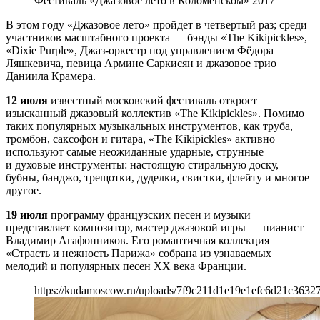
Фестиваль «Джазовое лето в Коломенском» 2017
В этом году «Джазовое лето» пройдет в четвертый раз; среди
участников масштабного проекта — бэнды «The Kikipickles»,
«Dixie Purple», Джаз-оркестр под управлением Фёдора
Ляшкевича, певица Армине Саркисян и джазовое трио
Даниила Крамера.
12 июля
известный московский фестиваль откроет
изысканный джазовый коллектив «The Kikipickles». Помимо
таких популярных музыкальных инструментов, как труба,
тромбон, саксофон и гитара, «The Kikipickles» активно
используют самые неожиданные ударные, струнные
и духовые инструменты: настоящую стиральную доску,
бубны, банджо, трещотки, дуделки, свистки, флейту и многое
другое.
19 июля
программу французских песен и музыки
представляет композитор, мастер джазовой игры — пианист
Владимир Агафонников. Его романтичная коллекция
«Страсть и нежность Парижа» собрана из узнаваемых
мелодий и популярных песен XX века Франции.
https://kudamoscow.ru/uploads/7f9c211d1e19e1efc6d21c3632