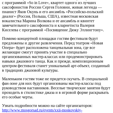
с программой «So in Love», квартет одного из лучших
саксофонистов России Сергея Головни, живая легенда —
пианист Яков Окунь и его ансамбль «Российско-польский
диалог» (Россия, Польша, США), известная московская
вокалистка Марина Волкова и ее ансамбль и квинтет
замечательного саксофониста и кларнетиста Валерия
Киселева с программой «Посвящение Дюку Эллингтону».
Помимо концертной площадки гостям фестиваля будут
предложены и другие развлечения. Перед театром «Новая
Опера» будет расположена танцевальная зона, где все
желающие смогут принять участие в специально
организованных мастер-классах или продемонстрировать
навыки джазового танца. Как и прежде, композиционным
центром фестиваля станет уникальный арт-объект, созданный
в традициях джазовой культуры.
Маленьким гостям тоже не придется скучать. В специальной
фан-зоне для них будут организованы мастер-классы под
руководством наставников. Веселые творческие занятия будут
проходить в стилистике джаза и в игровой форме раскрывать
его особые черты.
Узнать подробности можно на сайте организаторов:
http://www.mosgorsad.ru/events/xxii-moskovskiy-