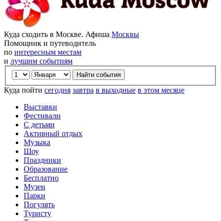
Куда сходить в Москве. Афиша
Москвы
Помощник и путеводитель
по
интересным местам
и
лучшим событиям
Куда пойти
сегодня
завтра
в выходные
в этом месяце
Выставки
Фестивали
С детьми
Активный отдых
Музыка
Шоу
Праздники
Образование
Бесплатно
Музеи
Парки
Погулять
Туристу