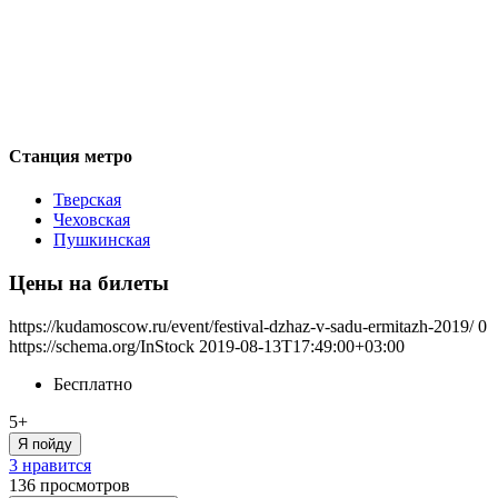
Станция метро
Тверская
Чеховская
Пушкинская
Цены на билеты
https://kudamoscow.ru/event/festival-dzhaz-v-sadu-ermitazh-2019/
0
https://schema.org/InStock
2019-08-13T17:49:00+03:00
Бесплатно
5+
Я пойду
3 нравится
136
просмотров