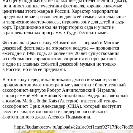
На сцену поднимутся не только звезды отечественной джаза,
но и иностранные участники фестиваля, хорошо знакомые
ценителям этого жанра в России. Характер мероприятия
предусматривает развлечения для всей семьи: танцевальные
и творческие мастер-классы, игровую зону для детей и фуд-
корт. Традиционно вход на территорию сада и участие
в развлекательных программах будут бесплатными.
Фестиваль «Джаз в саду «Эрмитаж» — первый в Москве
джазовый фестиваль на открытом воздухе — проводится
ежегодно с 1998 года. За более чем 20 лет существования
из небольшого городского мероприятия он превратился
в одно из главных событий джазовой музыки не только
в России, но и за ее пределами.
В этом году перед поклонниками джаза свое мастерство
продемонстрируют иностранные участники: блистательный
саксофонист-виртуоз Роберт Анчиполовский (Израиль)
с программой «Вспоминая Кэннонболла Эддерли», звездный
ансамбль Marina & the Kats (Австрия), известный тенор-
саксофонист Эрик Александер (США), который выступит
вместе с квартетом одного из лидеров российского
фортепианного джаза Алексея Подымкина.
https://kudamoscow.ru/uploads/e2a1ac9ef1caef92717ffcc7fed5