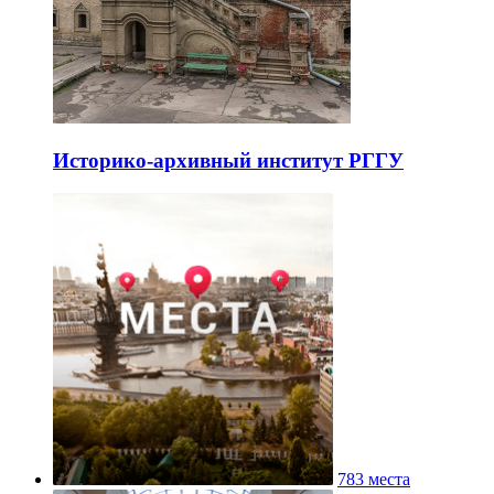
Историко-архивный институт РГГУ
783 места