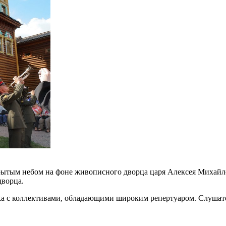
ытым небом на фоне живописного дворца царя Алексея Михайло
дворца.
ика с коллективами, обладающими широким репертуаром. Слуша