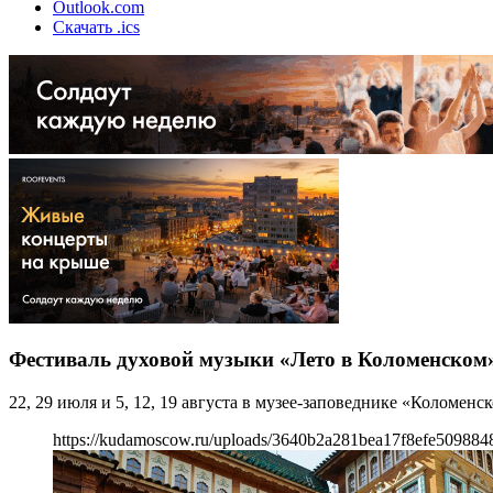
Outlook.com
Скачать .ics
Фестиваль духовой музыки «Лето в Коломенском
22, 29 июля и 5, 12, 19 августа в музее-заповеднике «Коломен
https://kudamoscow.ru/uploads/3640b2a281bea17f8efe509884