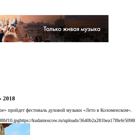
» 2018
ское» пройдет фестиваль духовой музыки «Лето в Коломенском».
88bf10.jpg
https://kudamoscow.ru/uploads/3640b2a281bea17f8efe5098