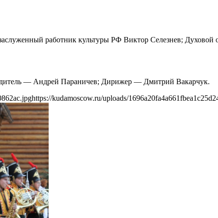
аслуженный работник культуры РФ Виктор Селезнев; Духовой
дитель — Андрей Параничев; Дирижер — Дмитрий Вакарчук.
0862ac.jpg
https://kudamoscow.ru/uploads/1696a20fa4a661fbea1c25d2