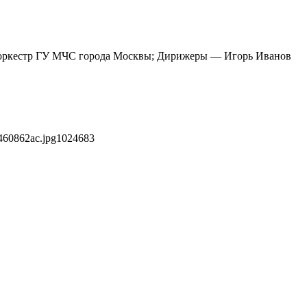
 оркестр ГУ МЧС города Москвы; Дирижеры — Игорь Иванов
460862ac.jpg
1024
683