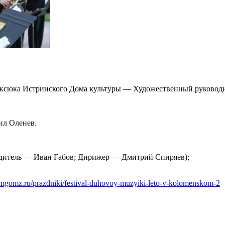
ексюка Истринского Дома культуры — Художественный руковод
ил Оленев.
итель — Иван Габов; Дирижер — Дмитрий Спиряев);
mgomz.ru/prazdniki/festival-duhovoy-muzyiki-leto-v-kolomenskom-2