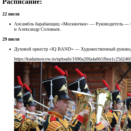
Расписание:
22 июля
Ансамбль барабанщиц «Москвички» — Руководитель — з
и Александр Соловьев.
29 июля
Духовой оркестр «IQ BAND» — Художественный руково
https://kudamoscow.ru/uploads/1696a20fa4a661fbea1c25d246