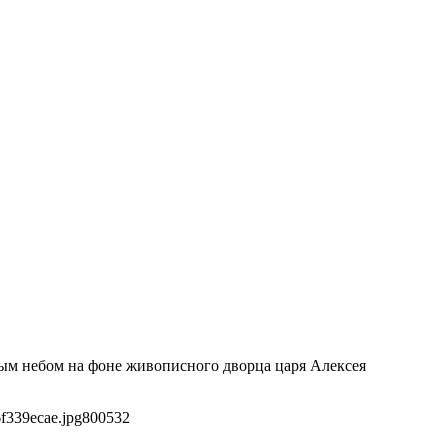
тым небом на фоне живописного дворца царя Алексея
f339ecae.jpg
800
532