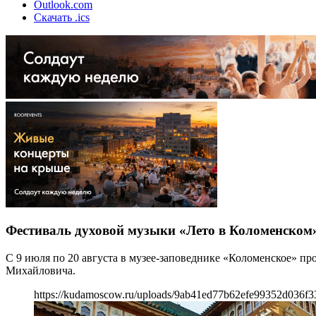
Outlook.com
Скачать .ics
Фестиваль духовой музыки «Лето в Коломенском
С 9 июля по 20 августа в музее-заповеднике «Коломенское» п
Михайловича.
https://kudamoscow.ru/uploads/9ab41ed77b62efe99352d036f3