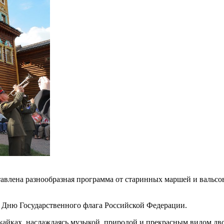
дставлена разнообразная программа от старинных маршей и валь
я Дню Государственного флага Российской Федерации.
айках, наслаждаясь музыкой, природой и прекрасным видом дв