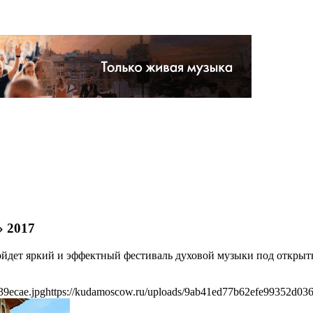
» 2017
ройдет яркий и эффектный фестиваль духовой музыки под откры
39ecae.jpg
https://kudamoscow.ru/uploads/9ab41ed77b62efe99352d036