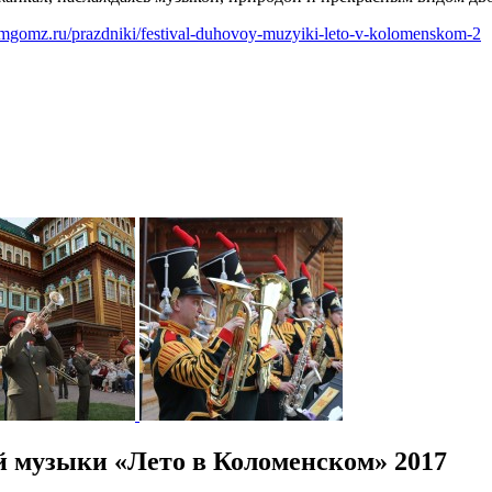
mgomz.ru/prazdniki/festival-duhovoy-muzyiki-leto-v-kolomenskom-2
й музыки «Лето в Коломенском» 2017