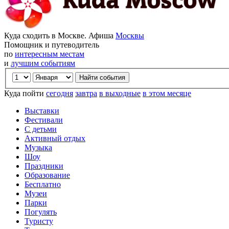
Куда сходить в Москве. Афиша
Москвы
Помощник и путеводитель
по
интересным местам
и
лучшим событиям
Куда пойти
сегодня
завтра
в выходные
в этом месяце
Выставки
Фестивали
С детьми
Активный отдых
Музыка
Шоу
Праздники
Образование
Бесплатно
Музеи
Парки
Погулять
Туристу