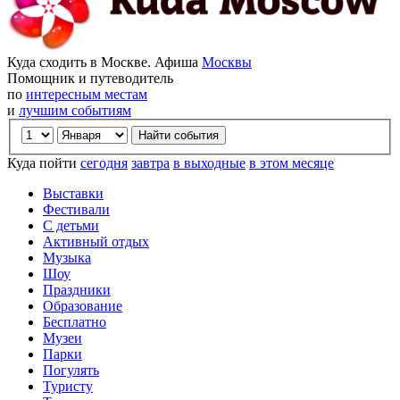
Куда сходить в Москве. Афиша
Москвы
Помощник и путеводитель
по
интересным местам
и
лучшим событиям
Куда пойти
сегодня
завтра
в выходные
в этом месяце
Выставки
Фестивали
С детьми
Активный отдых
Музыка
Шоу
Праздники
Образование
Бесплатно
Музеи
Парки
Погулять
Туристу