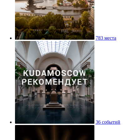
783 места
36 событий