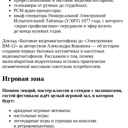
профессиональные и бытовые видеомагнитофоны;
телекамеры от ручных до студийных;
PCM аудио-процессоры;
шкаф генератора Универсальной Электронной
Испытательной Таблицы (УЭИТ) 1977 года, с которого
«экран профилактики» передавали в эфир вплоть
до конца нулевых годов.
Доклад «Бытовые видеомагнитофоны до «Электроники
ВМ-12» за авторством Александра Коковина — об истории
создания первых бытовых катушечных и кассетных
видеомагнитофонов. Расскажем о том, почему
малогабаритная видеотехника осталась практически
незамеченной массовым советским потребителем.
Игровая зона
Помимо лекций, мастер-классов и стендов с экспонатами,
гостей фестиваля ждёт целый игровой зал, в котором
будут:
аркадные игровые автоматы;
настольные игры;
легендарные игры и турниры на консолях
и ретрокомпьютерах.