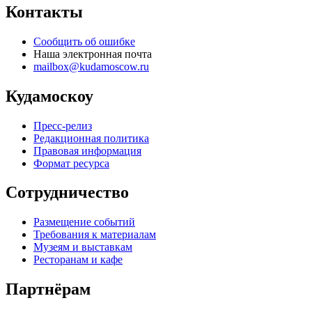
куда можно сходить с ребенком, выставки, театры, шоу,
спортивные мероприятия, места для активного отдыха
и отдыха с семьей, и многое другое.
Мы в социальных сетях
Вконтакте
Кудамоскоу в однокласниках
Кудамоскоу в телеграме
Афиша Москвы — Куда сходить в Москве
© 2013–2026
кудамоскоу.ру
| kudamoscow.ru
Контакты
Сообщить об ошибке
Наша электронная почта
mailbox@kudamoscow.ru