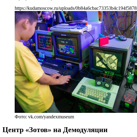
https://kudamoscow.ru/uploads/0b84a6cbac73353b4c194f5878
Фото: vk.com/yandexmuseum
Центр «Зотов» на Демодуляции