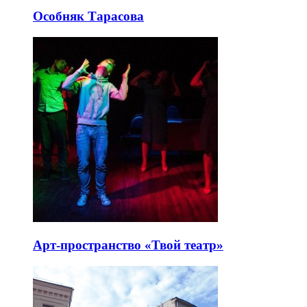
места
Особняк Тарасова