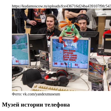
https://kudamoscow.ru/uploads/fce436716d24ba439107f9fc543
Фото: vk.com/yandexmuseum
Музей истории телефона