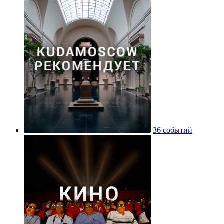
Историко-архивный институт РГГУ
783 места