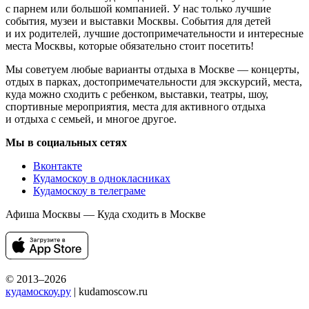
Подписаться
Раз в неделю мы будем писать о предстоящих событиях
в Москве.
Фестиваль «Демодуляция» 2024. Описание, дата проведения,
режим работы, фотографии и отзывы. Всё о мероприятиях
Москвы.
Не знаете что посетить в Москве? Ищете где погулять
с ребенком, куда сходить с парнем или девушкой? Выбираете
место для свидания? Ищете развлечения на выходные?
Интересуетесь активным отдыхом? Посещаете выставки?
Не знаете куда сходить на корпоратив? Кудамоскоу поможет!
Кудамоскоу — это лучший сайт о самых интересных событиях
Москвы. Мы знаем куда сходить в Москве с девушкой,
с парнем или большой компанией. У нас только лучшие
события, музеи и выставки Москвы. События для детей
и их родителей, лучшие достопримечательности и интересные
места Москвы, которые обязательно стоит посетить!
Мы советуем любые варианты отдыха в Москве — концерты,
отдых в парках, достопримечательности для экскурсий, места,