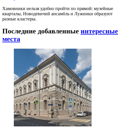
Басманный район пешком: конструктивизм,
сады и арт-кластеры
Басманный район соединяет старую Москву,
железнодорожную инфраструктуру, авангард…
Хамовники пешком: музеи, старые переулки и
набережные
Хамовники нельзя удобно пройти по прямой: музейные
кварталы, Новодевичий ансамбль и Лужники образуют
разные кластеры.
Последние добавленные
интересные