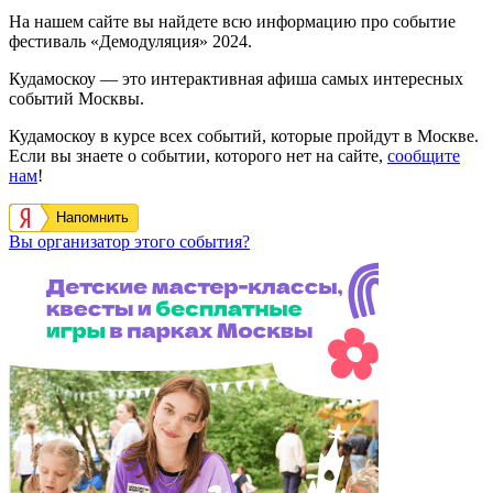
2026-05-30
2026-09-06
Москва
г. Москва
Проект «Лето в Москве» 2026
С 30 мая по 6 сентября 2026 года в Москве пройдет городской
проект «Лето в Москве». Он объединит свыше 500 площадок
во всех округах и районах столицы…
https://schema.org/InStock
2026-06-09T13:50:00+03:00
0
от 0
₽
13856
13
На нашем сайте вы найдете всю информацию про событие
фестиваль «Демодуляция» 2024.
Кудамоскоу — это интерактивная афиша самых интересных
событий Москвы.