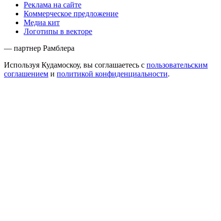
Кудамоскоу
Пресс-релиз
Редакционная политика
Правовая информация
Формат ресурса
Сотрудничество
Размещение событий
Требования к материалам
Музеям и выставкам
Ресторанам и кафе
Партнёрам
Реклама на сайте
Коммерческое предложение
Медиа кит
Логотипы в векторе
— партнер Рамблера