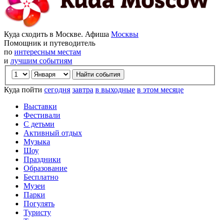
Куда сходить в Москве. Афиша
Москвы
Помощник и путеводитель
по
интересным местам
и
лучшим событиям
Куда пойти
сегодня
завтра
в выходные
в этом месяце
Выставки
Фестивали
С детьми
Активный отдых
Музыка
Шоу
Праздники
Образование
Бесплатно
Музеи
Парки
Погулять
Туристу