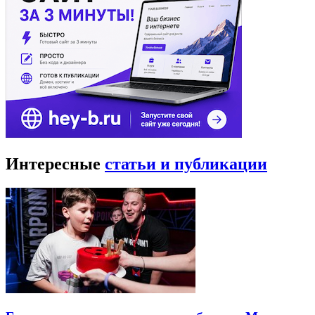
Центр современного искусства ВИНЗАВОД
Впервые услышав название центра, мало у кого возникает
ассоциация с современным искусством. Тем не менее,
Винзавод — первый в России культурный комплекс,
полностью посвященный современному искусству и дизайну.
На территории центра проводятся художественные выставки,
кинопоказы работ в жанре арт-хаус, концерты, премьеры
театральных работ и выставки дизайнеров со всех концов
страны.