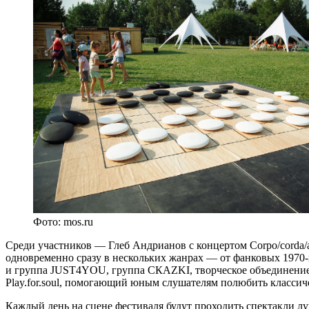
Фото: mos.ru
Среди участников — Глеб Андрианов с концертом Corpo/corda/a
одновременно сразу в нескольких жанрах — от фанковых 1970-
и группа JUST4YOU, группа СКАZKI, творческое объединение «
Play.for.soul, помогающий юным слушателям полюбить классич
Каждый день на сцене фестиваля будут проходить спектакли л