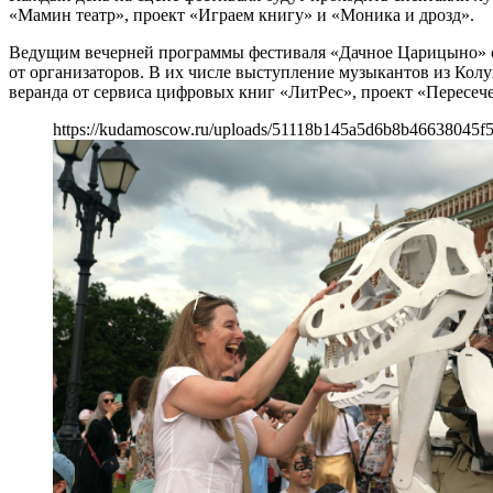
«Мамин театр», проект «Играем книгу» и «Моника и дрозд».
Ведущим вечерней программы фестиваля «Дачное Царицыно» ст
от организаторов. В их числе выступление музыкантов из Кол
веранда от сервиса цифровых книг «ЛитРес», проект «Пересече
https://kudamoscow.ru/uploads/51118b145a5d6b8b46638045f5