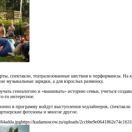
церты, спектакли, театрализованные шествия и перформансы. На 
ие музыкальные зарядки, а для взрослых разминку.
зучать генеалогию и «вышивать» историю семьи, учиться создав
то-то интересное.
ионно в программу войдут выступления хедлайнеров, спектакли 
артнерские фотозоны и многое другое.
84adda.jpg
https://kudamoscow.ru/uploads/2ccbbe9e0641862e74c163