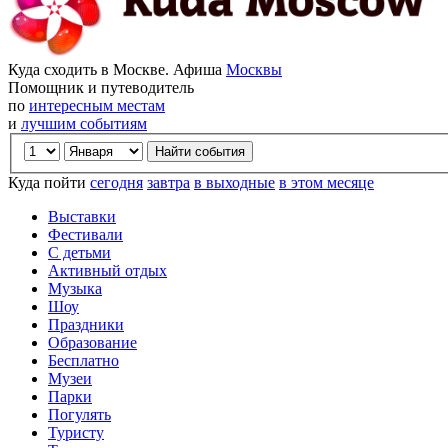
Куда сходить в Москве. Афиша
Москвы
Помощник и путеводитель
по
интересным местам
и
лучшим событиям
Куда пойти
сегодня
завтра
в выходные
в этом месяце
Выставки
Фестивали
С детьми
Активный отдых
Музыка
Шоу
Праздники
Образование
Бесплатно
Музеи
Парки
Погулять
Туристу