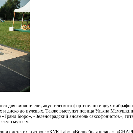
rco для виолончели, акустического фортепиано и двух вибрафоно
х и диско до нулевых. Также выступят певица Ульяна Мамушкин
Гранд Бюро», «Зеленоградский ансамбль саксофонистов», гитар
ескую музыку.
учших детских театров: «КУК Lab», «Волшебная шляпа», «СНАРК