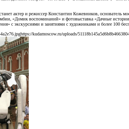
анет актер и режиссер Константин Кожевников, основатель мос
умбии, «Домик воспоминаний» и фотовыставка «Дачные истории»
ния» с экскурсиями и занятиями с художниками и более 100 бес
4a2e76.jpg
https://kudamoscow.ru/uploads/51118b145a5d6b8b466380