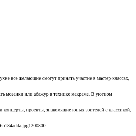
кухне все желающие смогут принять участие в мастер-классах,
ать мозаики или абажур в технике макраме. В уютном
и концерты, проекты, знакомящие юных зрителей с классикой,
16b184adda.jpg
1200
800