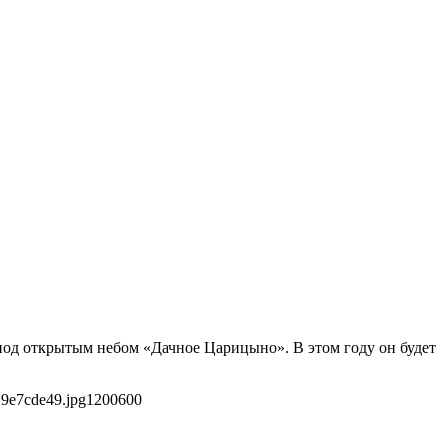
под открытым небом «Дачное Царицыно». В этом году он будет
29e7cde49.jpg
1200
600