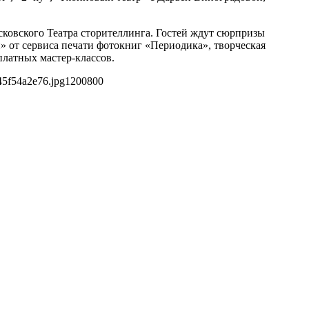
ковского Театра сторителлинга. Гостей ждут сюрпризы
 от сервиса печати фотокниг «Периодика», творческая
платных мастер-классов.
45f54a2e76.jpg
1200
800