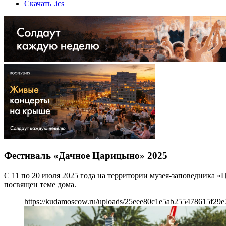
Скачать .ics
Фестиваль «Дачное Царицыно» 2025
С 11 по 20 июля 2025 года на территории музея-заповедника
посвящен теме дома.
https://kudamoscow.ru/uploads/25eee80c1e5ab255478615f29e