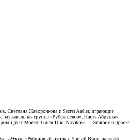
в, Светлана Жаворонкова и Secret Atelier, играющие
а, музыкальная группа «Рубеж веков», Настя Абруцкая
ный дуэт Modern Guitar Duo: Novikova — Smirnov и проект
», «2+ку», «Рябиновый театр» с Дарьей Виноградовой,