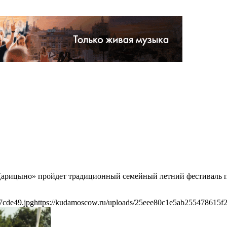
 «Царицыно» пройдет традиционный семейный летний фестиваль 
7cde49.jpg
https://kudamoscow.ru/uploads/25eee80c1e5ab255478615f