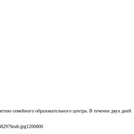
етию семейного образовательного центра. В течение двух дней
882976eab.jpg
1200
800