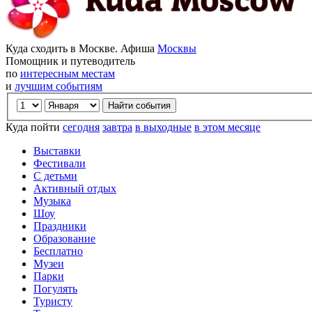
Куда сходить в Москве. Афиша
Москвы
Помощник и путеводитель
по
интересным местам
и
лучшим событиям
Куда пойти
сегодня
завтра
в выходные
в этом месяце
Выставки
Фестивали
С детьми
Активный отдых
Музыка
Шоу
Праздники
Образование
Бесплатно
Музеи
Парки
Погулять
Туристу