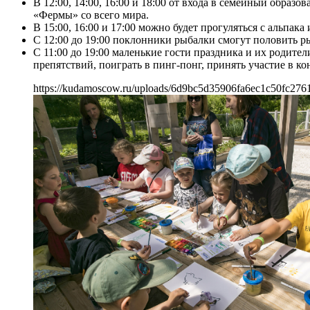
В 12:00, 14:00, 16:00 и 18:00 от входа в семейный образ
«Фермы» со всего мира.
В 15:00, 16:00 и 17:00 можно будет прогуляться с альпака 
С 12:00 до 19:00 поклонники рыбалки смогут половить р
С 11:00 до 19:00 маленькие гости праздника и их родите
препятствий, поиграть в пинг-понг, принять участие в ко
https://kudamoscow.ru/uploads/6d9bc5d35906fa6ec1c50fc276