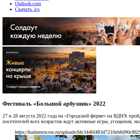
Outlook.com
Скачать .ics
Фестиваль «Большой арбузник» 2022
27 и 28 августа 2022 года на «Городской ферме» на ВДНХ прой
посетителей всех возрастов ждут активные игры, угощения, эк
https://kudamoscow.ru/uploads/fde3446f483d7210eb8d90c882