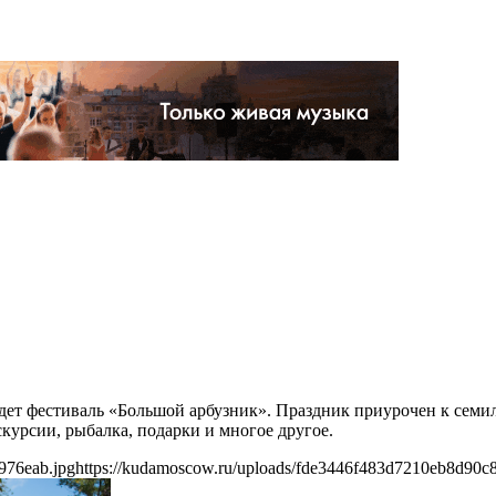
дет фестиваль «Большой арбузник». Праздник приурочен к семил
скурсии, рыбалка, подарки и многое другое.
976eab.jpg
https://kudamoscow.ru/uploads/fde3446f483d7210eb8d90c