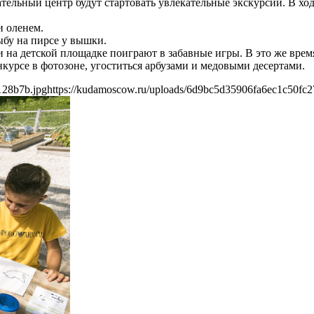
овательный центр будут стартовать увлекательные экскурсии. В х
и оленем.
ыбу на пирсе у вышки.
ли на детской площадке поиграют в забавные игры. В это же вр
нкурсе в фотозоне, угоститься арбузами и медовыми десертами.
128b7b.jpg
https://kudamoscow.ru/uploads/6d9bc5d35906fa6ec1c50fc