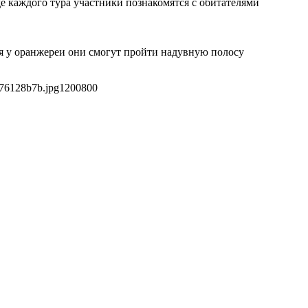
оде каждого тура участники познакомятся с обитателями
емя у оранжереи они смогут пройти надувную полосу
276128b7b.jpg
1200
800