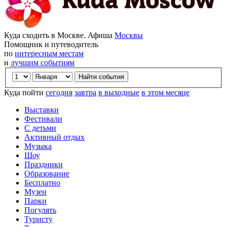
Куда сходить в Москве. Афиша
Москвы
Помощник и путеводитель
по
интересным местам
и
лучшим событиям
Куда пойти
сегодня
завтра
в выходные
в этом месяце
Выставки
Фестивали
С детьми
Активный отдых
Музыка
Шоу
Праздники
Образование
Бесплатно
Музеи
Парки
Погулять
Туристу