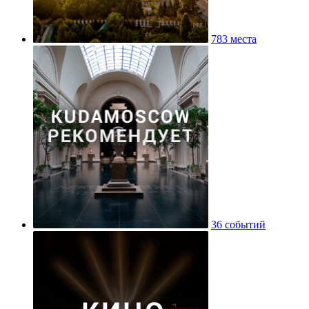
783 места
36 событий