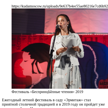
https://kudamoscow.ru/uploads/9e637b4ee55ae80216e7cd6b92
Фестиваль «БеспринцЫпные чтения» 2019
Ежегодный летний фестиваль в саду «Эрмитаж» стал
приятной столичной традицией и в 2019 году он пройдет уже