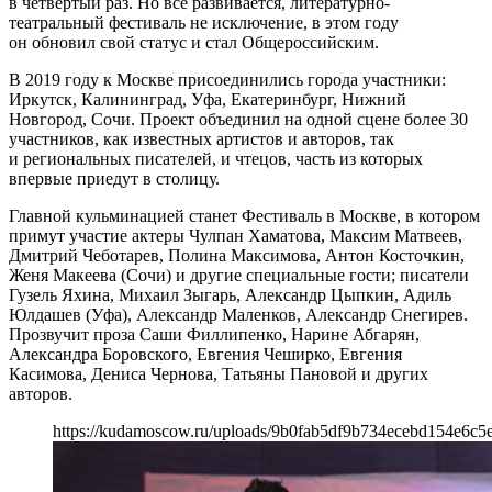
в четвертый раз. Но все развивается, литературно-
театральный фестиваль не исключение, в этом году
он обновил свой статус и стал Общероссийским.
В 2019 году к Москве присоединились города участники:
Иркутск, Калининград, Уфа, Екатеринбург, Нижний
Новгород, Сочи. Проект объединил на одной сцене более 30
участников, как известных артистов и авторов, так
и региональных писателей, и чтецов, часть из которых
впервые приедут в столицу.
Главной кульминацией станет Фестиваль в Москве, в котором
примут участие актеры Чулпан Хаматова, Максим Матвеев,
Дмитрий Чеботарев, Полина Максимова, Антон Косточкин,
Женя Макеева (Сочи) и другие специальные гости; писатели
Гузель Яхина, Михаил Зыгарь, Александр Цыпкин, Адиль
Юлдашев (Уфа), Александр Маленков, Александр Снегирев.
Прозвучит проза Саши Филлипенко, Нарине Абгарян,
Александра Боровского, Евгения Чеширко, Евгения
Касимова, Дениса Чернова, Татьяны Пановой и других
авторов.
https://kudamoscow.ru/uploads/9b0fab5df9b734ecebd154e6c5