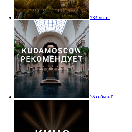
783 места
35 событий