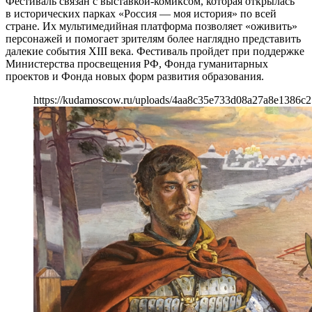
Фестиваль связан с выставкой-комиксом, которая открылась
в исторических парках «Россия — моя история» по всей
стране. Их мультимедийная платформа позволяет «оживить»
персонажей и помогает зрителям более наглядно представить
далекие события XIII века. Фестиваль пройдет при поддержке
Министерства просвещения РФ, Фонда гуманитарных
проектов и Фонда новых форм развития образования.
https://kudamoscow.ru/uploads/4aa8c35e733d08a27a8e1386c2