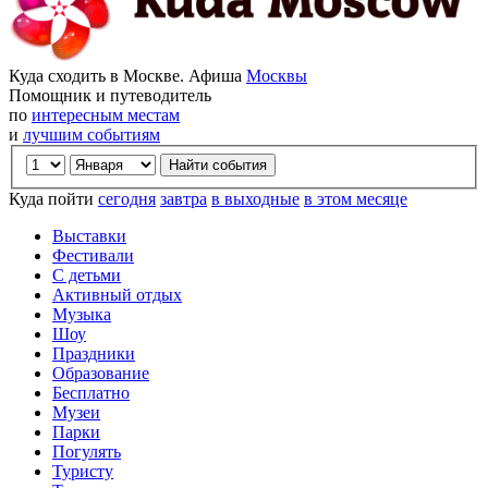
Куда сходить в Москве. Афиша
Москвы
Помощник и путеводитель
по
интересным местам
и
лучшим событиям
Куда пойти
сегодня
завтра
в выходные
в этом месяце
Выставки
Фестивали
С детьми
Активный отдых
Музыка
Шоу
Праздники
Образование
Бесплатно
Музеи
Парки
Погулять
Туристу