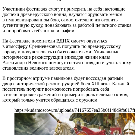
Участники фестиваля смогут примерить на себя настоящие
доспехи древнерусского воина, научатся орудовать мечом
в импровизированном бою, самостоятельно изготовить
аутентичную куклу, понаблюдать за работой печатного станка
и попробовать себя в каллиграфии.
На фестивале посетители ВДНХ смогут окунуться
в атмосферу Средневековья, погулять по древнерусскому
городу и почувствовать себя его жителями. Уникальные
исторические реконструкции эпизодов жизни князя
Александра Невского помогут гостям наглядно изучить эпоху
становления великого завоевателя.
В просторном атриуме павильона будет воссоздан ратный
двор с исторической реконструкцией боев XIII века. Каждый
посетитель получит возможность попробовать себя
в инсценировке сражений и примерить роль великого князя,
который только учится обращаться с оружием.
https://kudamoscow.ru/uploads/74167657ea35b0f148d9fb817f