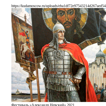
https://kudamoscow.ru/uploads/eba1df72e97543214d267aed54
Фестиваль «Александр Невский» 2021