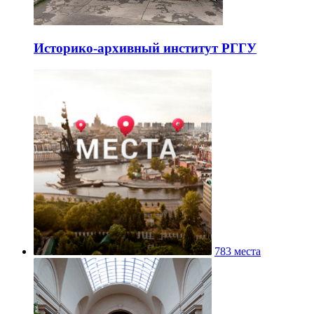
Историко-архивный институт РГГУ
783 места