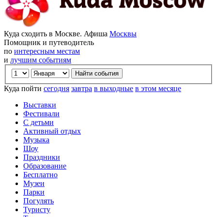
Куда сходить в Москве. Афиша
Москвы
Помощник и путеводитель
по
интересным местам
и
лучшим событиям
Куда пойти
сегодня
завтра
в выходные
в этом месяце
Выставки
Фестивали
С детьми
Активный отдых
Музыка
Шоу
Праздники
Образование
Бесплатно
Музеи
Парки
Погулять
Туристу