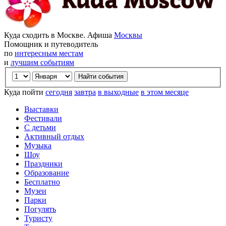
Куда сходить в Москве. Афиша
Москвы
Помощник и путеводитель
по
интересным местам
и
лучшим событиям
Куда пойти
сегодня
завтра
в выходные
в этом месяце
Выставки
Фестивали
С детьми
Активный отдых
Музыка
Шоу
Праздники
Образование
Бесплатно
Музеи
Парки
Погулять
Туристу