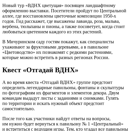
Новый тур «ВДНХ цветущая» посвящен ландшафтному
оформлению выставки. Посетители пройдут по Центральной
аллее, где восстановлены цветочные композиции 1950-х
годов. Гид расскажет, где высажены лаванда, роза, мальва,
вербена, тюльпаны и пионы, а также посоветует, когда стоит
любоваться цветением каждого из этих растений.
В Мичуринском саду гостям покажут, как специалисты
ухаживают за фруктовыми деревьями, а в павильоне
«Цветоводство» их познакомят с редкими растениями,
которые можно встретить в разных регионах России.
Квест «Отгадай ВДНХ»
А во время квеста «Отгадай ВДНХ» группе предстоит
определить легендарные павильоны, фонтаны и скульптуры
по фотографиям их фрагментов и элементов декора. Двум
командам выдадут листы с заданиями и снимками. Гулять
по территории и искать нужный объект предстоит
самостоятельно.
После того как участники найдут ответы на вопросы,
им нужно будет вернуться к павильону № 1 «Центральный»
и встретиться с ведущим игры. Тем, кто угадал все павильоны