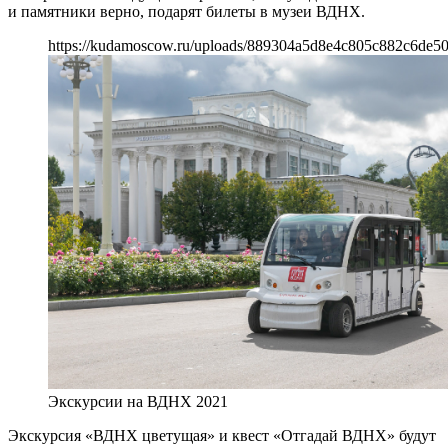
и памятники верно, подарят билеты в музеи ВДНХ.
https://kudamoscow.ru/uploads/889304a5d8e4c805c882c6de50
Экскурсии на ВДНХ 2021
Экскурсия «ВДНХ цветущая» и квест «Отгадай ВДНХ» будут