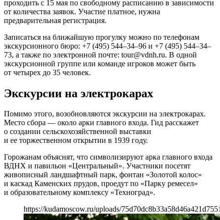
проходить с 15 мая по свободному расписанию в зависимости
от количества заявок. Участие платное, нужна
предварительная регистрация.
Записаться на ближайшую прогулку можно по телефонам
экскурсионного бюро: +7 (495) 544–34–96 и +7 (495) 544–34–
73, а также по электронной почте: tour@vdnh.ru. В одной
экскурсионной группе или команде игроков может быть
от четырех до 35 человек.
Экскурсии на электрокарах
Помимо этого, возобновляются экскурсии на электрокарах.
Место сбора — около арки главного входа. Гид расскажет
о создании сельскохозяйственной выставки
и ее торжественном открытии в 1939 году.
Горожанам объяснят, что символизируют арка главного входа
ВДНХ и павильон «Центральный». Участники посетят
живописный ландшафтный парк, фонтан «Золотой колос»
и каскад Каменских прудов, проедут по «Парку ремесел»
и образовательному комплексу «Техноград».
https://kudamoscow.ru/uploads/75d70dc8b33a58d46a421d755