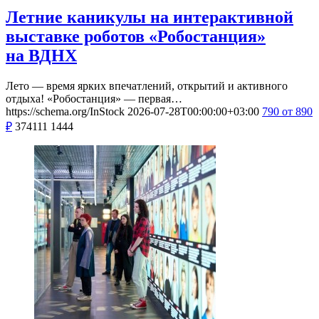
Летние каникулы на интерактивной
выставке роботов «Робостанция»
на ВДНХ
Лето — время ярких впечатлений, открытий и активного
отдыха! «Робостанция» — первая…
https://schema.org/InStock
2026-07-28T00:00:00+03:00
790
от 890
₽
374111
1444