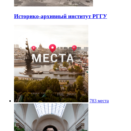
Историко-архивный институт РГГУ
783 места