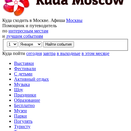
Куда сходить в Москве. Афиша
Москвы
Помощник и путеводитель
по
интересным местам
и
лучшим событиям
Куда пойти
сегодня
завтра
в выходные
в этом месяце
Выставки
Фестивали
С детьми
Активный отдых
Музыка
Шоу
Праздники
Образование
Бесплатно
Музеи
Парки
Погулять
Туристу