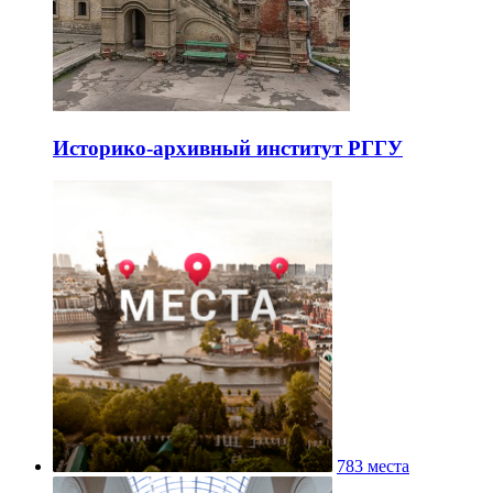
Историко-архивный институт РГГУ
783 места