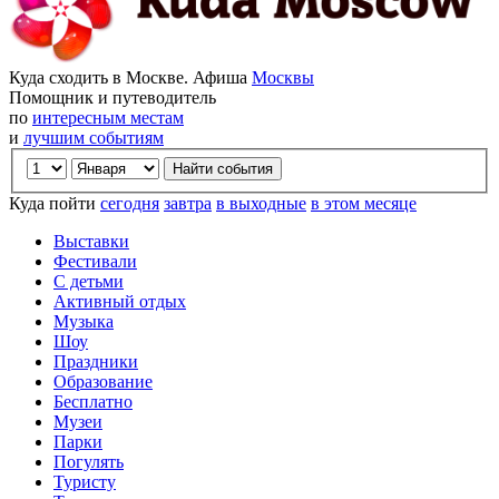
Куда сходить в Москве. Афиша
Москвы
Помощник и путеводитель
по
интересным местам
и
лучшим событиям
Куда пойти
сегодня
завтра
в выходные
в этом месяце
Выставки
Фестивали
С детьми
Активный отдых
Музыка
Шоу
Праздники
Образование
Бесплатно
Музеи
Парки
Погулять
Туристу