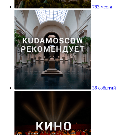
783 места
36 событий