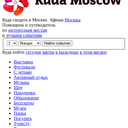
Куда сходить в Москве. Афиша
Москвы
Помощник и путеводитель
по
интересным местам
и
лучшим событиям
Куда пойти
сегодня
завтра
в выходные
в этом месяце
Выставки
Фестивали
С детьми
Активный отдых
Музыка
Шоу
Праздники
Образование
Бесплатно
Музеи
Парки
Погулять
Туристу