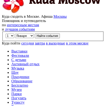
Куда сходить в Москве. Афиша
Москвы
Помощник и путеводитель
по
интересным местам
и
лучшим событиям
Куда пойти
сегодня
завтра
в выходные
в этом месяце
Выставки
Фестивали
С детьми
Активный отдых
Музыка
Шоу
Праздники
Образование
Бесплатно
Музеи
Парки
Погулять
Туристу