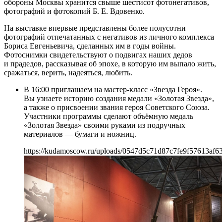
обороны Москвы хранится свыше шестисот фотонегативов,
фотографий и фотокопий Б. Е. Вдовенко.
На выставке впервые представлены более полусотни
фотографий отпечатанных с негативов из личного комплекса
Бориса Евгеньевича, сделанных им в годы войны.
Фотоснимки свидетельствуют о подвигах наших дедов
и прадедов, рассказывая об эпохе, в которую им выпало жить,
сражаться, верить, надеяться, любить.
В 16:00 приглашаем на мастер-класс «Звезда Героя».
Вы узнаете историю создания медали «Золотая Звезда»,
а также о присвоении звания героя Советского Союза.
Участники программы сделают объёмную медаль
«Золотая Звезда» своими руками из подручных
материалов — бумаги и ножниц.
https://kudamoscow.ru/uploads/0547d5c71d87c7fe9f57613af63