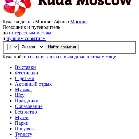
Куда сходить в Москве. Афиша
Москвы
Помощник и путеводитель
по
интересным местам
и
лучшим событиям
Куда пойти
сегодня
завтра
в выходные
в этом месяце
Выставки
Фестивали
С детьми
Активный отдых
Музыка
Шоу
Праздники
Образование
Бесплатно
Музеи
Парки
Погулять
Туристу