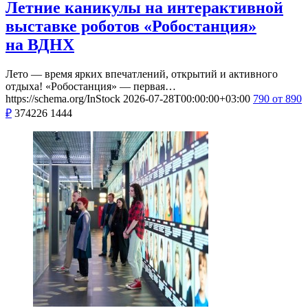
Летние каникулы на интерактивной
выставке роботов «Робостанция»
на ВДНХ
Лето — время ярких впечатлений, открытий и активного
отдыха! «Робостанция» — первая…
https://schema.org/InStock
2026-07-28T00:00:00+03:00
790
от 890
₽
374226
1444