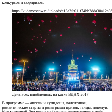
конкурсов и сюрпризов.
https://kudamoscow.ru/uploads/e13a3fc011f74bb3dda30a12e8
День всех влюбленных на катке ВДНХ 2017
В программе — ангелы и купидоны, валентинки,
романтические старты и розыгрыши призов, танцы, поцелуи.
Кульминацией Дня всех влюбленных станет запуск в небо