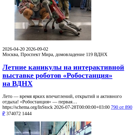
2026-04-20
2026-09-02
Москва, Проспект Мира, домовладение 119
ВДНХ
Летние каникулы на интерактивной
выставке роботов «Робостанция»
на ВДНХ
Лето — время ярких впечатлений, открытий и активного
отдыха! «Робостанция» — первая…
https://schema.org/InStock
2026-07-28T00:00:00+03:00
790
от 890
₽
374072
1444