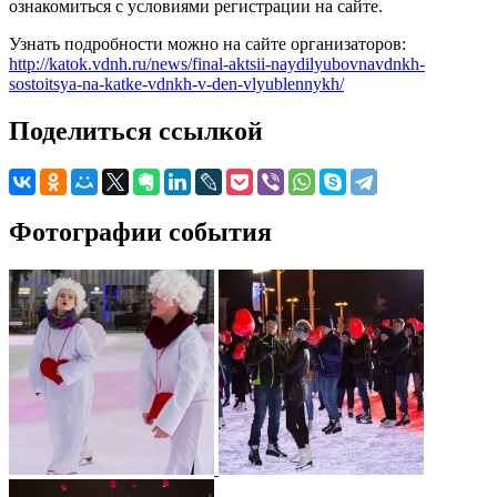
ознакомиться с условиями регистрации на сайте.
Узнать подробности можно на сайте организаторов:
http://katok.vdnh.ru/news/final-aktsii-naydilyubovnavdnkh-
sostoitsya-na-katke-vdnkh-v-den-vlyublennykh/
Поделиться ссылкой
Фотографии события