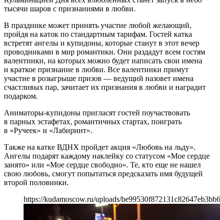
тысячи шаров с признаниями в любви.
В празднике может принять участие любой желающий,
пройдя на каток по стандартным тарифам. Гостей катка
встретят ангелы и купидоны, которые станут в этот вечер
проводниками в мир романтики. Они раздадут всем гостям
валентинки, на которых можно будет написать свои имена
и краткое признание в любви. Все валентинки примут
участие в розыгрыше призов — ведущий назовет имена
счастливых пар, зачитает их признания в любви и наградит
подарком.
Аниматоры-купидоны пригласят гостей поучаствовать
в парных эстафетах, романтичных стартах, поиграть
в «Ручеек» и «Лабиринт».
Также на катке ВДНХ пройдет акция «Любовь на льду».
Ангелы подарят каждому наклейку со статусом «Мое сердце
занято» или «Мое сердце свободно». Те, кто еще не нашел
свою любовь, смогут попытаться предсказать имя будущей
второй половинки.
https://kudamoscow.ru/uploads/be99530f872131c82647eb3bb