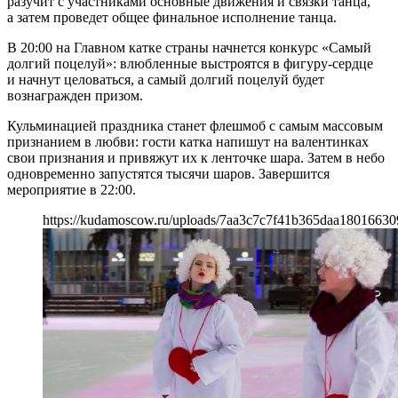
разучит с участниками основные движения и связки танца,
а затем проведет общее финальное исполнение танца.
В 20:00 на Главном катке страны начнется конкурс «Самый
долгий поцелуй»: влюбленные выстроятся в фигуру-сердце
и начнут целоваться, а самый долгий поцелуй будет
вознагражден призом.
Кульминацией праздника станет флешмоб с самым массовым
признанием в любви: гости катка напишут на валентинках
свои признания и привяжут их к ленточке шара. Затем в небо
одновременно запустятся тысячи шаров. Завершится
мероприятие в 22:00.
https://kudamoscow.ru/uploads/7aa3c7c7f41b365daa18016630