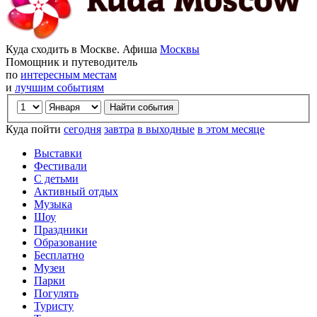
Куда сходить в Москве. Афиша
Москвы
Помощник и путеводитель
по
интересным местам
и
лучшим событиям
Куда пойти
сегодня
завтра
в выходные
в этом месяце
Выставки
Фестивали
С детьми
Активный отдых
Музыка
Шоу
Праздники
Образование
Бесплатно
Музеи
Парки
Погулять
Туристу