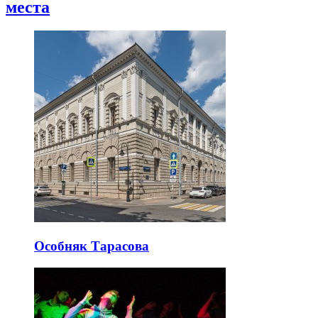
места
Особняк Тарасова