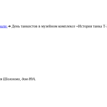
вали
➔
День танкистов в музейном комплексе «История танка Т-
я Шолохово, дом 89А.