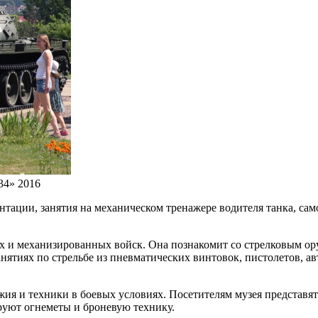
34» 2016
тации, занятия на механическом тренажере водителя танка, сам
ых и механизированных войск. Она познакомит со стрелковым о
нятиях по стрельбе из пневматических винтовок, пистолетов, а
жия и техники в боевых условиях. Посетителям музея представ
руют огнеметы и броневую технику.