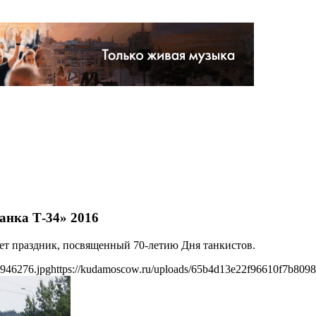
анка Т-34» 2016
дет праздник, посвященный 70-летию Дня танкистов.
3946276.jpg
https://kudamoscow.ru/uploads/65b4d13e22f96610f7b809