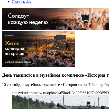
Скачать .ics
День танкистов в музейном комплексе «История т
10 сентября в музейном комплексе «История танка Т-34» прой
https://kudamoscow.ru/uploads/65b4d13e22f96610f7b809859