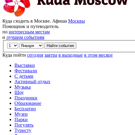
Куда сходить в Москве. Афиша
Москвы
Помощник и путеводитель
по
интересным местам
и
лучшим событиям
Куда пойти
сегодня
завтра
в выходные
в этом месяце
Выставки
Фестивали
С детьми
Активный отдых
Музыка
Шоу
Праздники
Образование
Бесплатно
Музеи
Парки
Погулять
Туристу