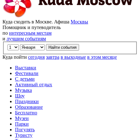
Куда сходить в Москве. Афиша
Москвы
Помощник и путеводитель
по
интересным местам
и
лучшим событиям
Куда пойти
сегодня
завтра
в выходные
в этом месяце
Выставки
Фестивали
С детьми
Активный отдых
Музыка
Шоу
Праздники
Образование
Бесплатно
Музеи
Парки
Погулять
Туристу