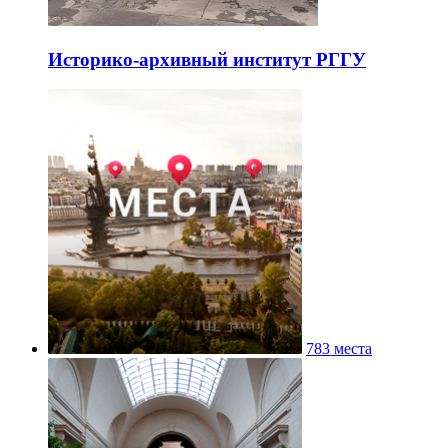
Историко-архивный институт РГГУ
783 места