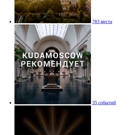
783 места
35 событий