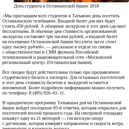
День студента в Останкинской башне 2018
«Мы приглашаем всех студентов в Татьянин день посетить
Останкинскую телебашню. Входной билет для них будет
стоить 450 рублей. А обзорные экскурсии в этот день сделают
бесплатными. В обычные дни стоимость организованной
экскурсии составляет три тысячи рублей, а входной билет
на посещение Останкинской башни без учета льгот стоит
одну тысячу рублей», — рассказали в отделе по связям
с общественностью и СМИ филиала Российской
телевизионной и радиовещательной сети «Московский
региональный центр» (Останкинская башня).
Все скидки будут действительны только при предъявлении
студенческого билета и паспорта. Для остальных посетителей
в этот день стоимость билетов и экскурсий останется
неизменной. Более подробную информацию можно получить
по телефону: 8 (495) 926–61–11.
В праздничную программу Татьянина дня на Останкинской
башне войдет посещение 85-й отметки, которая открылась для
посетителей весной прошлого года. На смотровой площадке
покажут одну из 21 метеорей — гигантскую опору
с датчиками, которая измеряет направление и скорость ветра,
температуру и влажность воздуха.