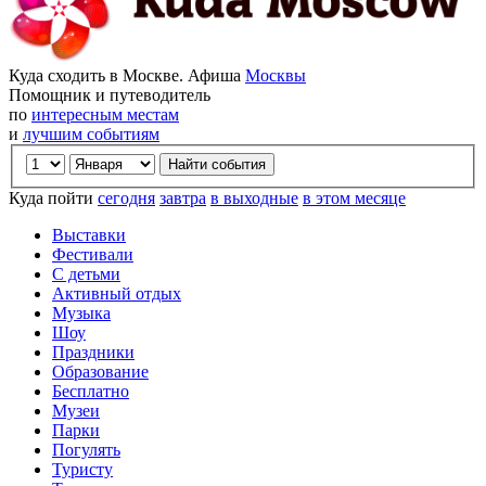
Куда сходить в Москве. Афиша
Москвы
Помощник и путеводитель
по
интересным местам
и
лучшим событиям
Куда пойти
сегодня
завтра
в выходные
в этом месяце
Выставки
Фестивали
С детьми
Активный отдых
Музыка
Шоу
Праздники
Образование
Бесплатно
Музеи
Парки
Погулять
Туристу