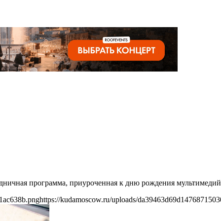
здничная программа, приуроченная к дню рождения мультимедий
1ac638b.png
https://kudamoscow.ru/uploads/da39463d69d147687150