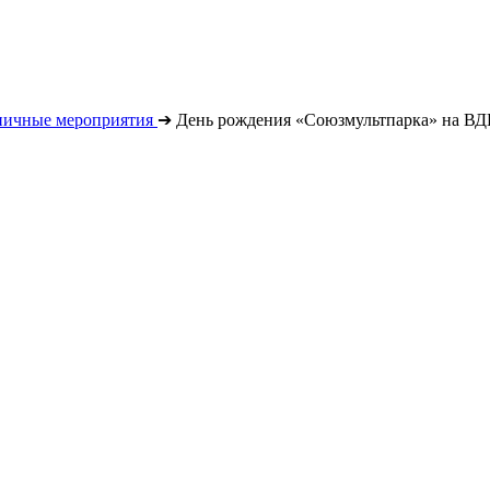
ничные мероприятия
➔
День рождения «Союзмультпарка» на В