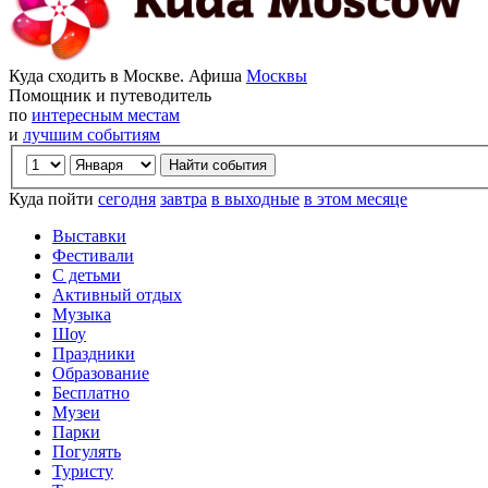
Куда сходить в Москве. Афиша
Москвы
Помощник и путеводитель
по
интересным местам
и
лучшим событиям
Куда пойти
сегодня
завтра
в выходные
в этом месяце
Выставки
Фестивали
С детьми
Активный отдых
Музыка
Шоу
Праздники
Образование
Бесплатно
Музеи
Парки
Погулять
Туристу