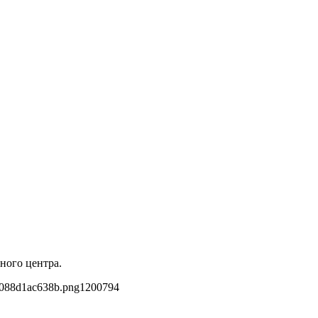
ного центра.
3088d1ac638b.png
1200
794