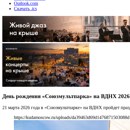
Outlook.com
Скачать .ics
День рождения «Союзмультпарка» на ВДНХ 2026
21 марта 2026 года в «Союзмультпарке» на ВДНХ пройдет пра
https://kudamoscow.ru/uploads/da39463d69d1476871503088d