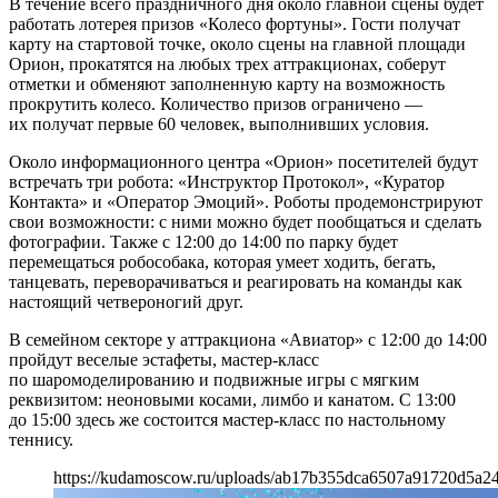
В течение всего праздничного дня около главной сцены будет
работать лотерея призов «Колесо фортуны». Гости получат
карту на стартовой точке, около сцены на главной площади
Орион, прокатятся на любых трех аттракционах, соберут
отметки и обменяют заполненную карту на возможность
прокрутить колесо. Количество призов ограничено —
их получат первые 60 человек, выполнивших условия.
Около информационного центра «Орион» посетителей будут
встречать три робота: «Инструктор Протокол», «Куратор
Контакта» и «Оператор Эмоций». Роботы продемонстрируют
свои возможности: с ними можно будет пообщаться и сделать
фотографии. Также с 12:00 до 14:00 по парку будет
перемещаться робособака, которая умеет ходить, бегать,
танцевать, переворачиваться и реагировать на команды как
настоящий четвероногий друг.
В семейном секторе у аттракциона «Авиатор» с 12:00 до 14:00
пройдут веселые эстафеты, мастер-класс
по шаромоделированию и подвижные игры с мягким
реквизитом: неоновыми косами, лимбо и канатом. С 13:00
до 15:00 здесь же состоится мастер-класс по настольному
теннису.
https://kudamoscow.ru/uploads/ab17b355dca6507a91720d5a24