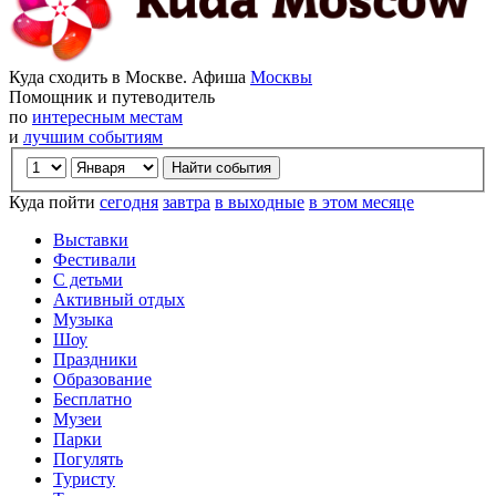
Куда сходить в Москве. Афиша
Москвы
Помощник и путеводитель
по
интересным местам
и
лучшим событиям
Куда пойти
сегодня
завтра
в выходные
в этом месяце
Выставки
Фестивали
С детьми
Активный отдых
Музыка
Шоу
Праздники
Образование
Бесплатно
Музеи
Парки
Погулять
Туристу