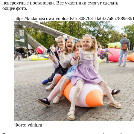
невероятные постановки. Все участники смогут сделать
общее фото.
https://kudamoscow.ru/uploads/1c3087681ffa6f37a857889e8b
Фото: vdnh.ru