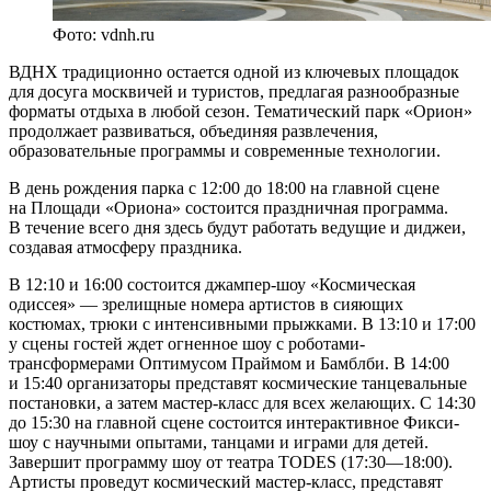
Фото: vdnh.ru
ВДНХ традиционно остается одной из ключевых площадок
для досуга москвичей и туристов, предлагая разнообразные
форматы отдыха в любой сезон. Тематический парк «Орион»
продолжает развиваться, объединяя развлечения,
образовательные программы и современные технологии.
В день рождения парка с 12:00 до 18:00 на главной сцене
на Площади «Ориона» состоится праздничная программа.
В течение всего дня здесь будут работать ведущие и диджеи,
создавая атмосферу праздника.
В 12:10 и 16:00 состоится джампер-шоу «Космическая
одиссея» — зрелищные номера артистов в сияющих
костюмах, трюки с интенсивными прыжками. В 13:10 и 17:00
у сцены гостей ждет огненное шоу с роботами-
трансформерами Оптимусом Праймом и Бамблби. В 14:00
и 15:40 организаторы представят космические танцевальные
постановки, а затем мастер-класс для всех желающих. С 14:30
до 15:30 на главной сцене состоится интерактивное Фикси-
шоу с научными опытами, танцами и играми для детей.
Завершит программу шоу от театра TODES (17:30—18:00).
Артисты проведут космический мастер-класс, представят