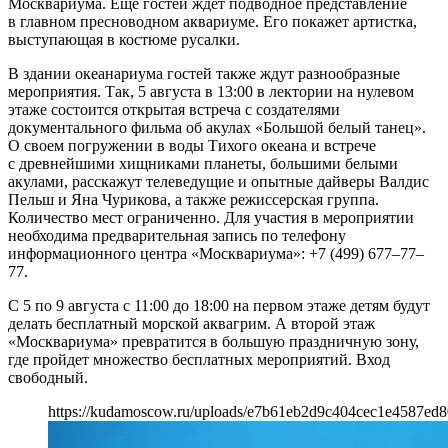
Москвариума. Еще гостей ждет подводное представление
в главном пресноводном аквариуме. Его покажет артистка,
выступающая в костюме русалки.
В здании океанариума гостей также ждут разнообразные
мероприятия. Так, 5 августа в 13:00 в лектории на нулевом
этаже состоится открытая встреча с создателями
документального фильма об акулах «Большой белый танец».
О своем погружении в воды Тихого океана и встрече
с древнейшими хищниками планеты, большими белыми
акулами, расскажут телеведущие и опытные дайверы Валдис
Пельш и Яна Чурикова, а также режиссерская группа.
Количество мест ограниченно. Для участия в мероприятии
необходима предварительная запись по телефону
информационного центра «Москвариума»: +7 (499) 677–77–
77.
С 5 по 9 августа с 11:00 до 18:00 на первом этаже детям будут
делать бесплатный морской аквагрим. А второй этаж
«Москвариума» превратится в большую праздничную зону,
где пройдет множество бесплатных мероприятий. Вход
свободный.
https://kudamoscow.ru/uploads/e7b61eb2d9c404cec1e4587ed8