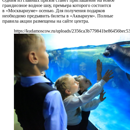
Одним из главных призов станет приглашение на новое
грандиозное водное шоу, премьера которого состоится
в «Москвариуме» осенью. Для получения подарков
необходимо предъявить билеты в «Аквариум». Полные
правила акции размещены на сайте центра.
https://kudamoscow.ru/uploads/2356ca3b779841be86456bec5