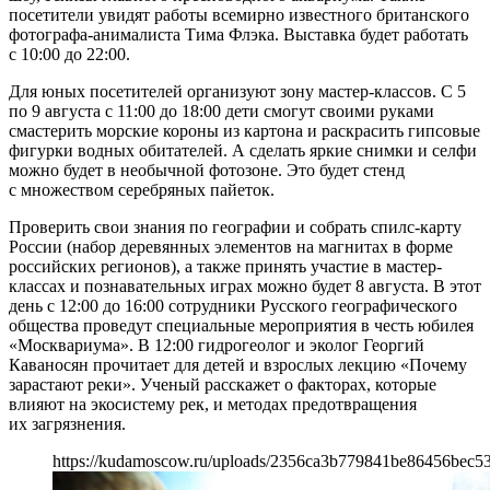
посетители увидят работы всемирно известного британского
фотографа-анималиста Тима Флэка. Выставка будет работать
с 10:00 до 22:00.
Для юных посетителей организуют зону мастер-классов. С 5
по 9 августа с 11:00 до 18:00 дети смогут своими руками
смастерить морские короны из картона и раскрасить гипсовые
фигурки водных обитателей. А сделать яркие снимки и селфи
можно будет в необычной фотозоне. Это будет стенд
с множеством серебряных пайеток.
Проверить свои знания по географии и собрать спилс-карту
России (набор деревянных элементов на магнитах в форме
российских регионов), а также принять участие в мастер-
классах и познавательных играх можно будет 8 августа. В этот
день с 12:00 до 16:00 сотрудники Русского географического
общества проведут специальные мероприятия в честь юбилея
«Москвариума». В 12:00 гидрогеолог и эколог Георгий
Каваносян прочитает для детей и взрослых лекцию «Почему
зарастают реки». Ученый расскажет о факторах, которые
влияют на экосистему рек, и методах предотвращения
их загрязнения.
https://kudamoscow.ru/uploads/2356ca3b779841be86456bec5