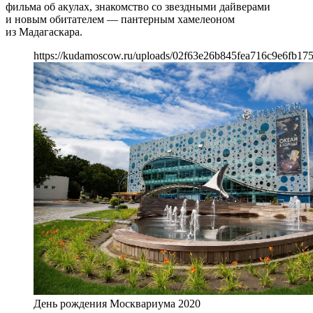
фильма об акулах, знакомство со звездными дайверами
и новым обитателем — пантерным хамелеоном
из Мадагаскара.
https://kudamoscow.ru/uploads/02f63e26b845fea716c9e6fb17
День рождения Москвариума 2020