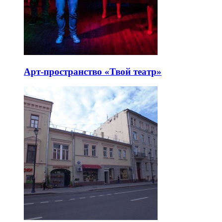
Особняк Тарасова