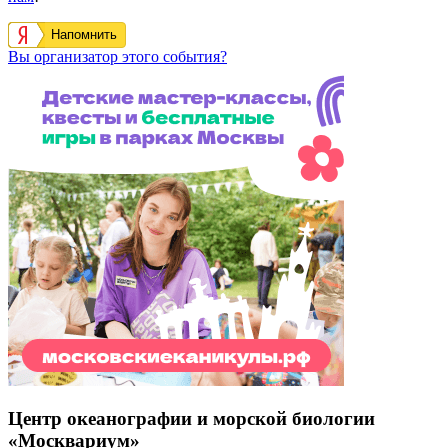
Открытие весенне-летнего сезона
на ВДНХ 2026
18 апреля 2026 года на ВДНХ и в парке аттракционов
«Орион» на ее территории начнется весенне-летний сезон.
https://schema.org/InStock
2026-04-13T10:45:00+03:00
0
от 0
₽
2952
2
На нашем сайте вы найдете всю информацию про событие
день рождения Москвариума 2020.
Кудамоскоу — это интерактивная афиша самых интересных
событий Москвы.
Кудамоскоу в курсе всех событий, которые пройдут в Москве.
Если вы знаете о событии, которого нет на сайте,
сообщите
нам
!
Напомнить
Вы организатор этого события?