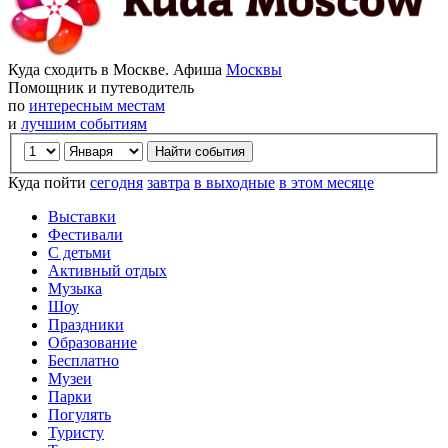
Куда сходить в Москве. Афиша
Москвы
Помощник и путеводитель
по
интересным местам
и
лучшим событиям
Куда пойти
сегодня
завтра
в выходные
в этом месяце
Выставки
Фестивали
С детьми
Активный отдых
Музыка
Шоу
Праздники
Образование
Бесплатно
Музеи
Парки
Погулять
Туристу