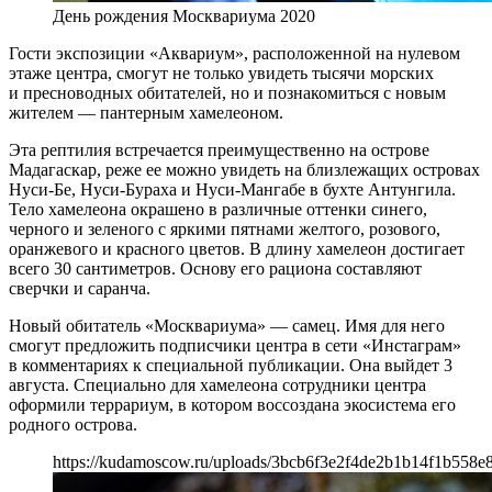
День рождения Москвариума 2020
Гости экспозиции «Аквариум», расположенной на нулевом
этаже центра, смогут не только увидеть тысячи морских
и пресноводных обитателей, но и познакомиться с новым
жителем — пантерным хамелеоном.
Эта рептилия встречается преимущественно на острове
Мадагаскар, реже ее можно увидеть на близлежащих островах
Нуси-Бе, Нуси-Бураха и Нуси-Мангабе в бухте Антунгила.
Тело хамелеона окрашено в различные оттенки синего,
черного и зеленого с яркими пятнами желтого, розового,
оранжевого и красного цветов. В длину хамелеон достигает
всего 30 сантиметров. Основу его рациона составляют
сверчки и саранча.
Новый обитатель «Москвариума» — самец. Имя для него
смогут предложить подписчики центра в сети «Инстаграм»
в комментариях к специальной публикации. Она выйдет 3
августа. Специально для хамелеона сотрудники центра
оформили террариум, в котором воссоздана экосистема его
родного острова.
https://kudamoscow.ru/uploads/3bcb6f3e2f4de2b1b14f1b558e8