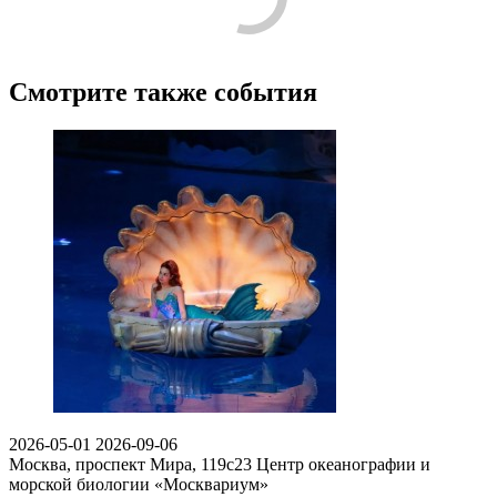
Лучшие
Пожалуйста, оставьте подробный отзыв или комментарий,
чтобы другим людям было проще принять решение по поводу
посещения! Расскажите о том, что стоит знать тем, кто только
планирует посещение.
Поделитесь с своими впечатлениями от посещения. Напишите
о том, что вам понравилось, а что нет, что запомнилось, что
показалось интересным или необычным. Если вы ходили с
детьми, расскажите об их впечатлениях.
Будьте корректны, и соблюдайте правила приличия.
Смотрите также события