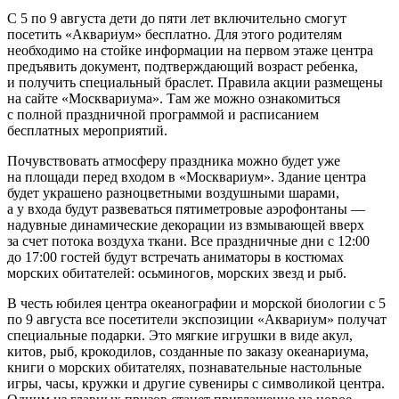
С 5 по 9 августа дети до пяти лет включительно смогут
посетить «Аквариум» бесплатно. Для этого родителям
необходимо на стойке информации на первом этаже центра
предъявить документ, подтверждающий возраст ребенка,
и получить специальный браслет. Правила акции размещены
на сайте «Москвариума». Там же можно ознакомиться
с полной праздничной программой и расписанием
бесплатных мероприятий.
Почувствовать атмосферу праздника можно будет уже
на площади перед входом в «Москвариум». Здание центра
будет украшено разноцветными воздушными шарами,
а у входа будут развеваться пятиметровые аэрофонтаны —
надувные динамические декорации из взмывающей вверх
за счет потока воздуха ткани. Все праздничные дни с 12:00
до 17:00 гостей будут встречать аниматоры в костюмах
морских обитателей: осьминогов, морских звезд и рыб.
В честь юбилея центра океанографии и морской биологии с 5
по 9 августа все посетители экспозиции «Аквариум» получат
специальные подарки. Это мягкие игрушки в виде акул,
китов, рыб, крокодилов, созданные по заказу океанариума,
книги о морских обитателях, познавательные настольные
игры, часы, кружки и другие сувениры с символикой центра.