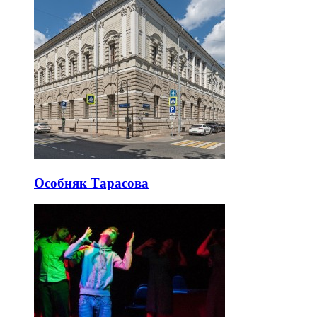
Хамовники пешком: музеи, старые переулки и
набережные
Хамовники нельзя удобно пройти по прямой: музейные
кварталы, Новодевичий ансамбль и Лужники образуют
разные кластеры.
Последние добавленные
интересные
места