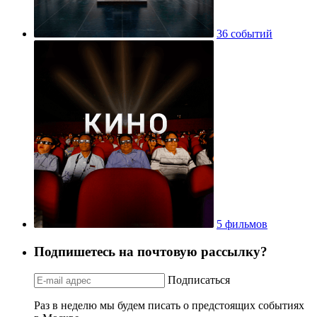
783 места
36 событий