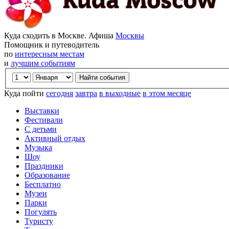
Куда сходить в Москве. Афиша
Москвы
Помощник и путеводитель
по
интересным местам
и
лучшим событиям
Куда пойти
сегодня
завтра
в выходные
в этом месяце
Выставки
Фестивали
С детьми
Активный отдых
Музыка
Шоу
Праздники
Образование
Бесплатно
Музеи
Парки
Погулять
Туристу