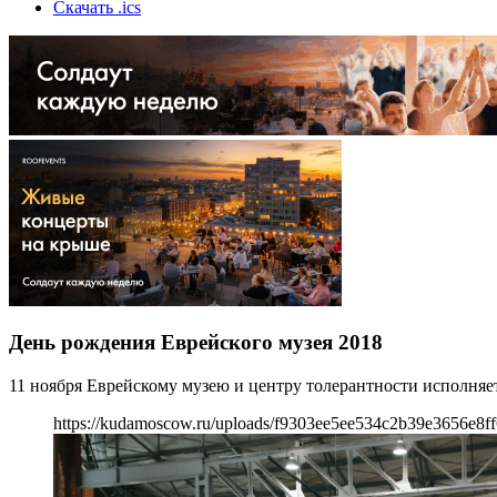
Скачать .ics
День рождения Еврейского музея 2018
11 ноября Еврейскому музею и центру толерантности исполняе
https://kudamoscow.ru/uploads/f9303ee5ee534c2b39e3656e8ff