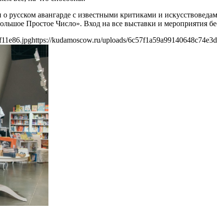
 о русском авангарде с известными критиками и искусствоведами
ольшое Простое Число». Вход на все выставки и мероприятия б
f11e86.jpg
https://kudamoscow.ru/uploads/6c57f1a59a99140648c74e3d