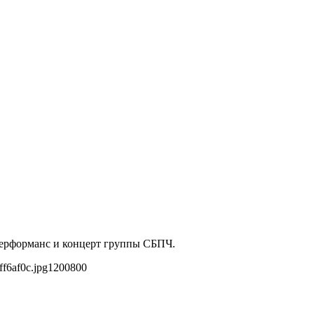
-перформанс и концерт группы СБПЧ.
f6af0c.jpg
1200
800