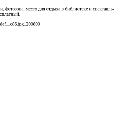
, фотозона, место для отдыха в библиотеке и спектакль-
есплатный.
daf11e86.jpg
1200
800