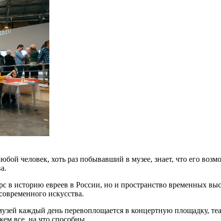
юбой человек, хоть раз побывавший в музее, знает, что его воз
а.
рс в историю евреев в России, но и пространство временных выс
 современного искусства.
 музей каждый день перевоплощается в концертную площадку, те
ем все, на что способны.