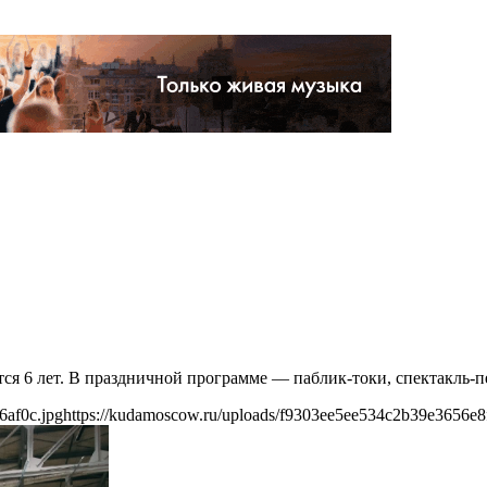
тся 6 лет. В праздничной программе — паблик-токи, спектакль
6af0c.jpg
https://kudamoscow.ru/uploads/f9303ee5ee534c2b39e3656e8f