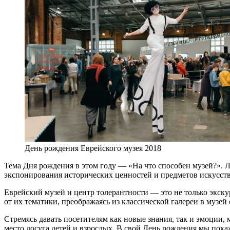
День рождения Еврейского музея 2018
Тема Дня рождения в этом году — «На что способен музей?». Л
экспонирования исторических ценностей и предметов искусств
Еврейский музей и центр толерантности — это не только экску
от их тематики, преображаясь из классической галереи в музей
Стремясь давать посетителям как новые знания, так и эмоции,
место досуга детей и взрослых. В свой День рождения мы покаж