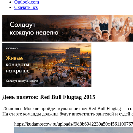
Outlook.com
Скачать .ics
День полетов: Red Bull Flugtag 2015
26 июля в Москве пройдет культовое шоу Red Bull Flugtag — 
На старте команды должны будут впечатлить зрителей и судей 
https://kudamoscow.ru/uploads/f9d8b6942230a50c456110076