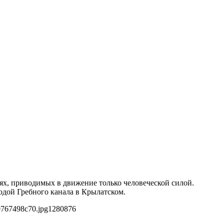
ях, приводимых в движение только человеческой силой.
одой Гребного канала в Крылатском.
0767498c70.jpg
1280
876