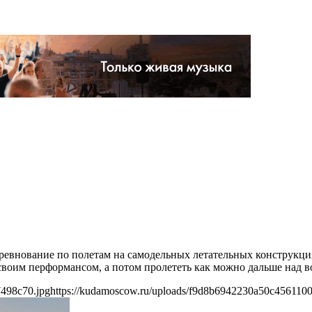
соревнование по полетам на самодельных летательных конструкци
своим перформансом, а потом пролететь как можно дальше над в
7498c70.jpg
https://kudamoscow.ru/uploads/f9d8b6942230a50c456110