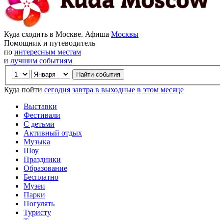
Куда сходить в Москве. Афиша
Москвы
Помощник и путеводитель
по
интересным местам
и
лучшим событиям
Куда пойти
сегодня
завтра
в выходные
в этом месяце
Выставки
Фестивали
С детьми
Активный отдых
Музыка
Шоу
Праздники
Образование
Бесплатно
Музеи
Парки
Погулять
Туристу