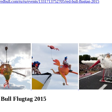
redbull.com/ru/ru/events/1331713752705/red-bull-flugtag-2015
ull Flugtag 2015