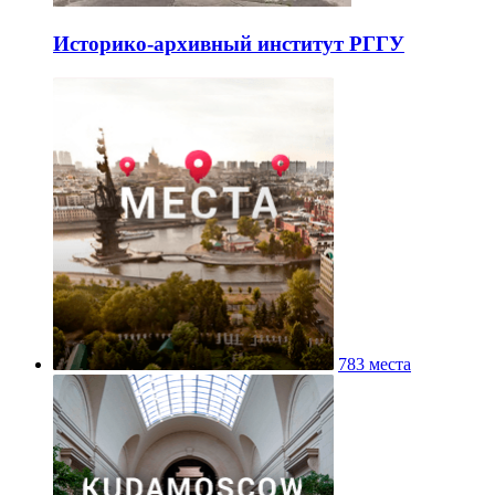
Историко-архивный институт РГГУ
783 места