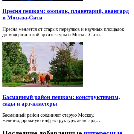
Пресня пешком: зоопарк, планетарий, авангард
и Москва-Сити
Пресня меняется от старых переулков и научных площадок
до модернистской архитектуры и Москва-Сити.
Басманный район пешком: конструктивизм,
сады и арт-кластеры
Басманный район соединяет старую Москву,
железнодорожную инфраструктуру, авангард…
Последние добавленные
интересные