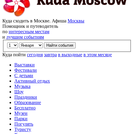
Куда сходить в Москве. Афиша
Москвы
Помощник и путеводитель
по
интересным местам
и
лучшим событиям
Куда пойти
сегодня
завтра
в выходные
в этом месяце
Выставки
Фестивали
С детьми
Активный отдых
Музыка
Шоу
Праздники
Образование
Бесплатно
Музеи
Парки
Погулять
Туристу