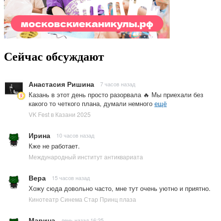
Сейчас обсуждают
Анастасия Ришина
7 часов назад
Казань в этот день просто разорвала 🔥 Мы приехали без
какого то четкого плана, думали немного
ещё
VK Fest в Казани 2025
Ирина
10 часов назад
Кже не работает.
Международный институт антиквариата
Вера
15 часов назад
Хожу сюда довольно часто, мне тут очень уютно и приятно.
Кинотеатр Синема Стар Принц плаза
Марина
день назад 16:25