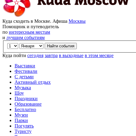
Куда сходить в Москве. Афиша
Москвы
Помощник и путеводитель
по
интересным местам
и
лучшим событиям
Куда пойти
сегодня
завтра
в выходные
в этом месяце
Выставки
Фестивали
С детьми
Активный отдых
Музыка
Шоу
Праздники
Образование
Бесплатно
Музеи
Парки
Погулять
Туристу