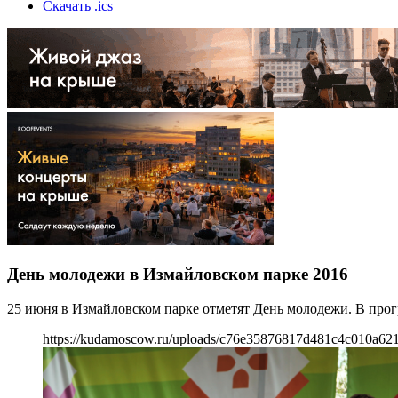
Скачать .ics
День молодежи в Измайловском парке 2016
25 июня в Измайловском парке отметят День молодежи. В про
https://kudamoscow.ru/uploads/c76e35876817d481c4c010a62