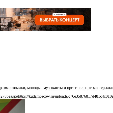
грамме: комики, молодые музыканты и оригинальные мастер-кла
12785ea.jpg
https://kudamoscow.ru/uploads/c76e35876817d481c4c010