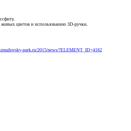
ссфиту.
з живых цветов и использованию 3D-ручки.
.izmailovsky-park.ru/2015/news/?ELEMENT_ID=4182