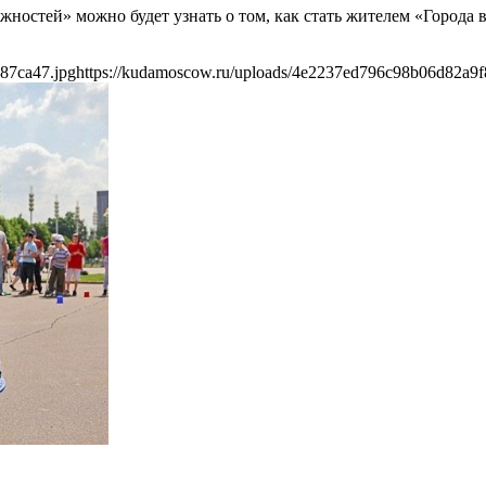
остей» можно будет узнать о том, как стать жителем «Города в
87ca47.jpg
https://kudamoscow.ru/uploads/4e2237ed796c98b06d82a9f