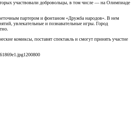
которых участвовали добровольцы, в том числе — на Олимпиаде
веточным партером и фонтаном «Дружба народов». В нем
ятий, увлекательные и познавательные игры. Город
тно.
ские комиксы, поставят спектакль и смогут принять участие
f61869e1.jpg
1200
800