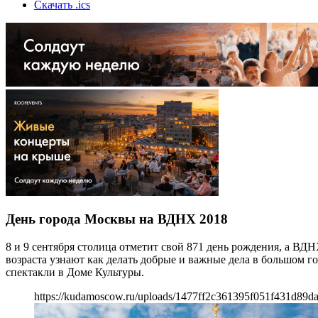
Скачать .ics
День города Москвы на ВДНХ 2018
8 и 9 сентября столица отметит свой 871 день рождения, а ВД
возраста узнают как делать добрые и важные дела в большом г
спектакли в Доме Культуры.
https://kudamoscow.ru/uploads/1477ff2c361395f051f431d89d