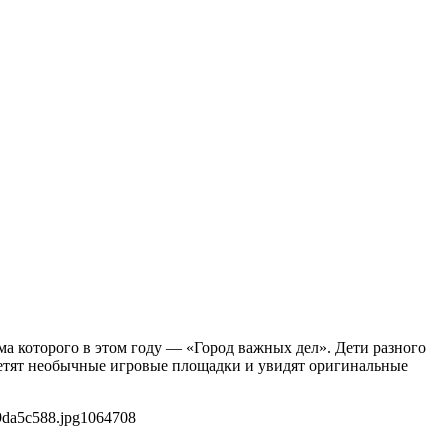
ма которого в этом году — «Город важных дел». Дети разного
посетят необычные игровые площадки и увидят оригинальные
9da5c588.jpg
1064
708