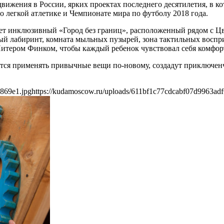
движения в России, ярких проектах последнего десятилетия, в 
 легкой атлетике и Чемпионате мира по футболу 2018 года.
ет инклюзивный «Город без границ», расположенный рядом с Ц
ый лабиринт, комната мыльных пузырей, зона тактильных воспри
Питером Финком, чтобы каждый ребенок чувствовал себя комфор
тся применять привычные вещи по-новому, создадут приключенче
869e1.jpg
https://kudamoscow.ru/uploads/611bf1c77cdcabf07d9963ad