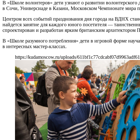
В «Школе волонтеров» дети узнают о развитии волонтерского 
в Сочи, Универсиаде в Казани, Московском Чемпионате мира по
Центром всех событий празднования дня города на ВДНХ стан
найдется занятие для каждого юного посетителя — таинственн
спроектирован и разработан ярким британским архитектором 
В «Школе разумного потребления» дети в игровой форме науча
в интересных мастер-классах.
https://kudamoscow.ru/uploads/611bf1c77cdcabf07d9963adf61