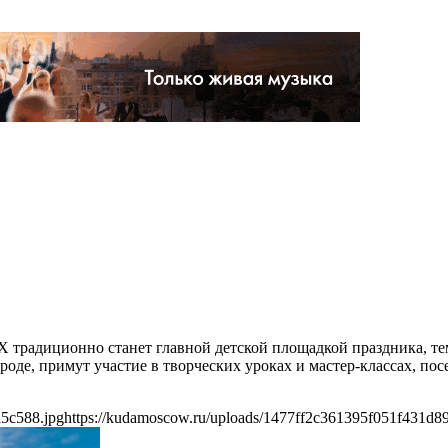
НХ традиционно станет главной детской площадкой праздника, те
ороде, примут участие в творческих уроках и мастер-классах, 
a5c588.jpg
https://kudamoscow.ru/uploads/1477ff2c361395f051f431d8