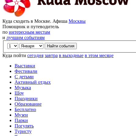
Куда сходить в Москве. Афиша
Москвы
Помощник и путеводитель
по
интересным местам
и
лучшим событиям
Куда пойти
сегодня
завтра
в выходные
в этом месяце
Выставки
Фестивали
С детьми
Активный отдых
Музыка
Шоу
Праздники
Образование
Бесплатно
Музеи
Парки
Погулять
Туристу