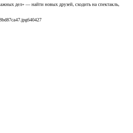
ажных дел» — найти новых друзей, сходить на спектакль,
8bd87ca47.jpg
640
427