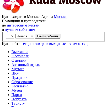
Куда сходить в Москве. Афиша
Москвы
Помощник и путеводитель
по
интересным местам
и
лучшим событиям
Куда пойти
сегодня
завтра
в выходные
в этом месяце
Выставки
Фестивали
С детьми
Активный отдых
Музыка
Шоу
Праздники
Образование
Бесплатно
Музеи
Парки
Погулять
Туристу