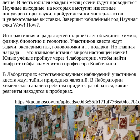
летие. В честь юбилея каждый месяц осени будут проводиться
Научные выходные, на которых выступят известные
популяризаторы науки, пройдут десятки мастер-классов
и увлекательные выставки. Завершит юбилейный год Научная
елка Wow! How?.
Интерактивная игра для детей старше 6 лет объединит химию,
физику, биологию и геологию. Участников квеста ждут
задачи, эксперименты, головоломки и… подарки. Но главная
награда — это взаимодействия с миром настоящей науки!
Юные учёные пройдут через 4 лаборатории, чтобы найти
шифр от сейфа знаменитого профессора Колбочкина.
В Лабораториях естественнонаучных наблюдений участников
квеста ждут тайны природных явлений. В Лаборатории
химического анализа ребятам придётся разобраться, какие
реагенты находятся в пробирках.
https://kudamoscow.ru/uploads/c0d3e55fb171af776ea04ea7b1