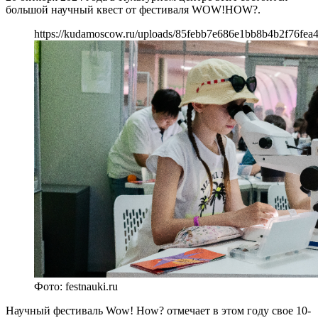
большой научный квест от фестиваля WOW!HOW?.
https://kudamoscow.ru/uploads/85febb7e686e1bb8b4b2f76fea4
Фото: festnauki.ru
Научный фестиваль Wow! How? отмечает в этом году свое 10-