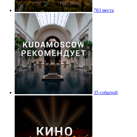
783 места
35 событий