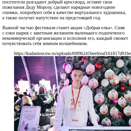
посетители разгадают добрый кроссворд, оставят свои
пожелания Деду Морозу, сделают нарядные новогодние
снимки, попробуют себя в качестве виртуального художника,
а также получат напутствие на предстоящий год.
Важной частью фестиваля станет акция «Добрая елка». Сняв
с елки шарик с заветным желанием маленького подопечного
некоммерческой организации и исполнив его, каждый сможет
почувствовать себя зимним волшебником.
https://kudamoscow.ru/uploads/69f9b241beefeeaf161817d91be