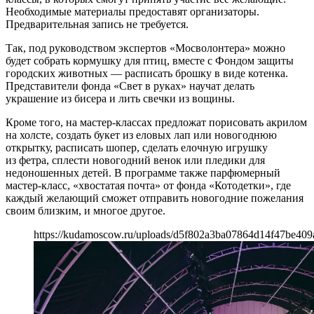
Необходимые материалы предоставят организаторы.
Предварительная запись не требуется.
Так, под руководством экспертов «Мосволонтера» можно
будет собрать кормушку для птиц, вместе с Фондом защиты
городских животных — расписать брошку в виде котенка.
Представители фонда «Свет в руках» научат делать
украшение из бисера и лить свечки из вощины.
Кроме того, на мастер-классах предложат порисовать акрилом
на холсте, создать букет из еловых лап или новогоднюю
открытку, расписать шопер, сделать елочную игрушку
из фетра, сплести новогодний венок или пледики для
недоношенных детей. В программе также парфюмерный
мастер-класс, «хвостатая почта» от фонда «Котодетки», где
каждый желающий сможет отправить новогодние пожелания
своим близким, и многое другое.
https://kudamoscow.ru/uploads/d5f802a3ba07864d14f47be409a