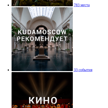
783 места
33 события