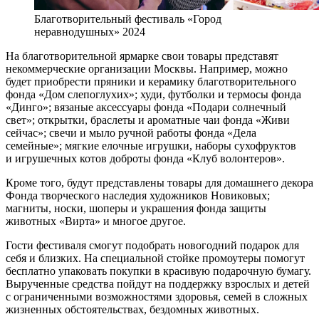
Благотворительный фестиваль «Город
неравнодушных» 2024
На благотворительной ярмарке свои товары представят
некоммерческие организации Москвы. Например, можно
будет приобрести пряники и керамику благотворительного
фонда «Дом слепоглухих»; худи, футболки и термосы фонда
«Динго»; вязаные аксессуары фонда «Подари солнечный
свет»; открытки, браслеты и ароматные чаи фонда «Живи
сейчас»; свечи и мыло ручной работы фонда «Дела
семейные»; мягкие елочные игрушки, наборы сухофруктов
и игрушечных котов доброты фонда «Клуб волонтеров».
Кроме того, будут представлены товары для домашнего декора
Фонда творческого наследия художников Новиковых;
магниты, носки, шоперы и украшения фонда защиты
животных «Вирта» и многое другое.
Гости фестиваля смогут подобрать новогодний подарок для
себя и близких. На специальной стойке промоутеры помогут
бесплатно упаковать покупки в красивую подарочную бумагу.
Вырученные средства пойдут на поддержку взрослых и детей
с ограниченными возможностями здоровья, семей в сложных
жизненных обстоятельствах, бездомных животных.