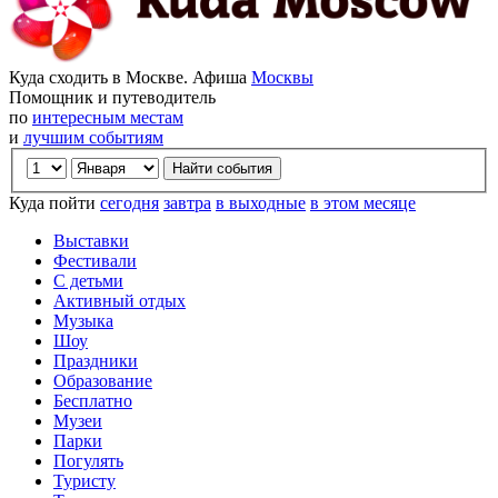
Куда сходить в Москве. Афиша
Москвы
Помощник и путеводитель
по
интересным местам
и
лучшим событиям
Куда пойти
сегодня
завтра
в выходные
в этом месяце
Выставки
Фестивали
С детьми
Активный отдых
Музыка
Шоу
Праздники
Образование
Бесплатно
Музеи
Парки
Погулять
Туристу