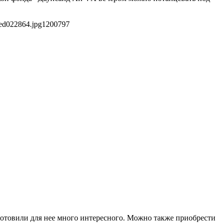
ed022864.jpg
1200
797
готовили для нее много интересного. Можно также приобрести