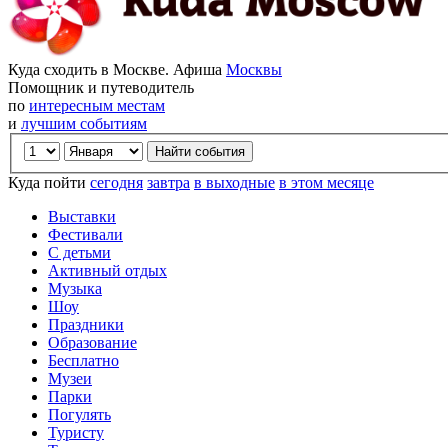
Куда сходить в Москве. Афиша
Москвы
Помощник и путеводитель
по
интересным местам
и
лучшим событиям
Куда пойти
сегодня
завтра
в выходные
в этом месяце
Выставки
Фестивали
С детьми
Активный отдых
Музыка
Шоу
Праздники
Образование
Бесплатно
Музеи
Парки
Погулять
Туристу