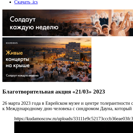
Скачать .ics
Благотворительная акция «21/03» 2023
26 марта 2023 года в Еврейском музее и центре толерантности
к Международному дню человека с синдромом Дауна, который о
https://kudamoscow.ru/uploads/33111e9c52173cccb36eae03fc3