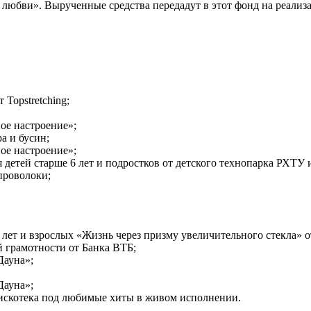
 любви». Вырученные средства передадут в этот фонд на реал
Topstretching;
ое настроение»;
а и бусин;
ое настроение»;
детей старше 6 лет и подростков от детского технопарка РХТУ и
проволоки;
лет и взрослых «Жизнь через призму увеличительного стекла» о
 грамотности от Банка ВТБ;
Дауна»;
Дауна»;
искотека под любимые хиты в живом исполнении.