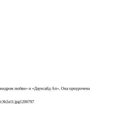
 «Синдром любви» и «Даунсайд Ап». Она приурочена
fc3b2a11.jpg
1200
797