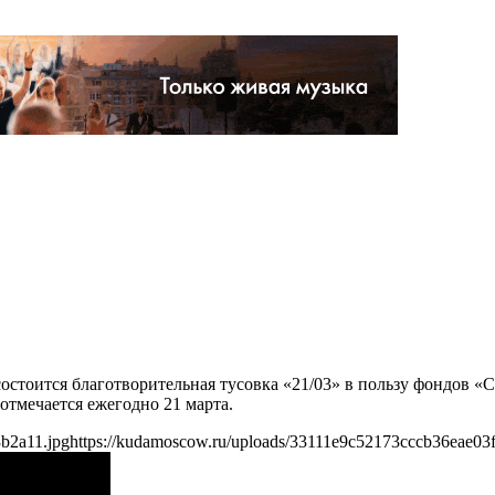
 состоится благотворительная тусовка «21/03» в пользу фондов
тмечается ежегодно 21 марта.
b2a11.jpg
https://kudamoscow.ru/uploads/33111e9c52173cccb36eae03