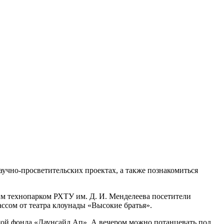
аучно-просветительских проектах, а также познакомиться
им технопарком РХТУ им. Д. И. Менделеева посетители
ассом от театра клоунады «Высокие братья».
ской фонда «Даунсайд Ап». А вечером можно потанцевать под