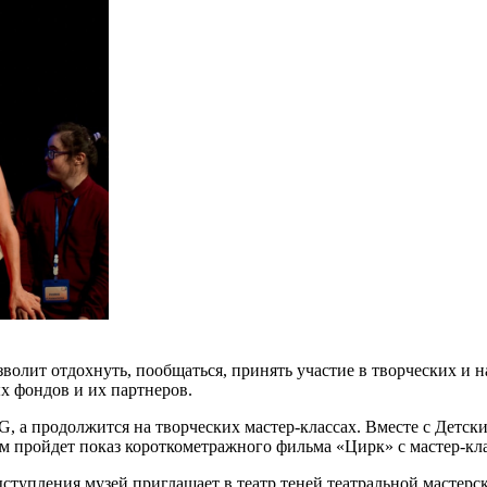
зволит отдохнуть, пообщаться, принять участие в творческих и н
х фондов и их партнеров.
 а продолжится на творческих мастер-классах. Вместе с Детск
ем пройдет показ короткометражного фильма «Цирк» с мастер-кл
ступления музей приглашает в театр теней театральной мастер