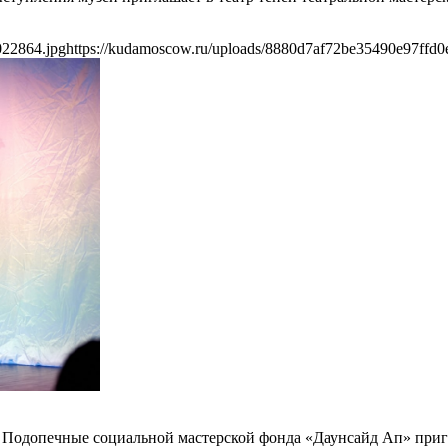
022864.jpg
https://kudamoscow.ru/uploads/8880d7af72be35490e97ffd0
ка. Подопечные социальной мастерской фонда «Даунсайд Ап» при