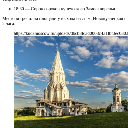
18:30 — Сорок сороков купеческого Замоскворечья.
Место встречи: на площади у выхода из ст. м. Новокузнецкая /
2 часа.
https://kudamoscow.ru/uploads/dbcb8fc3d0003c431fbf3ec030