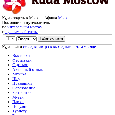
Куда сходить в Москве. Афиша
Москвы
Помощник и путеводитель
по
интересным местам
и
лучшим событиям
Куда пойти
сегодня
завтра
в выходные
в этом месяце
Выставки
Фестивали
С детьми
Активный отдых
Музыка
Шоу
Праздники
Образование
Бесплатно
Музеи
Парки
Погулять
Туристу