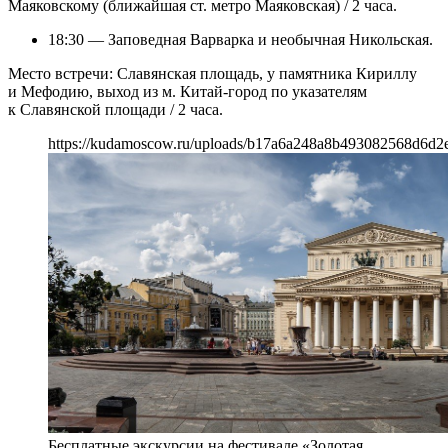
Маяковскому (ближайшая ст. метро Маяковская) / 2 часа.
18:30 — Заповедная Варварка и необычная Никольская.
Место встречи: Славянская площадь, у памятника Кириллу
и Мефодию, выход из м. Китай-город по указателям
к Славянской площади / 2 часа.
https://kudamoscow.ru/uploads/b17a6a248a8b493082568d6d2
Бесплатные экскурсии на фестивале «Золотая