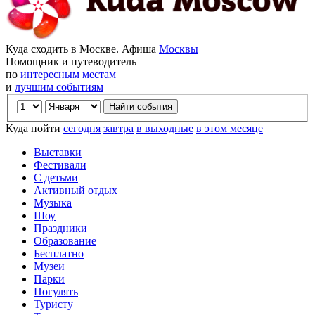
Куда сходить в Москве. Афиша
Москвы
Помощник и путеводитель
по
интересным местам
и
лучшим событиям
Куда пойти
сегодня
завтра
в выходные
в этом месяце
Выставки
Фестивали
С детьми
Активный отдых
Музыка
Шоу
Праздники
Образование
Бесплатно
Музеи
Парки
Погулять
Туристу