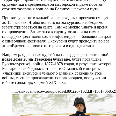
оружейника в средневековой мастерской и даже посетят
стоянку хазарских воинов на Великом шелковом пути.
Принять участие в каждой из пешеходных прогулок смогут
до 15 человек. Чтобы попасть на экскурсию, необходимо
зарегистрироваться на сайте. Там же можно узнать и время
их проведения. Записаться в группу можно и на самих
площадках фестиваля возле инфостендов — больших шатров
с символикой фестиваля. Экскурсии будут проводить во все
дни «Времен и эпох» с интервалом в один-два часа.
Например, одна из экскурсий на площадке, расположенной
возле дома 28 на Тверском бульваре
, будет посвящена
Русско-турецкой войне 1877–1878 годов, в результате которой
Болгария освободилась от власти Османской империи.
Участники экскурсии узнают о главных сражениях этой
войны, тактике прославленных полководцев, вооружении
и быте солдат двух армий XIX века.
https://kudamoscow.ru/uploads/d3802267162ddf7156170b852