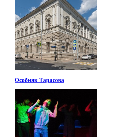
Особняк Тарасова