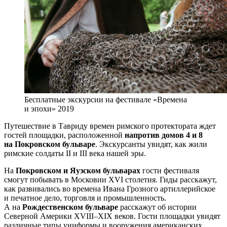
Бесплатные экскурсии на фестивале «Времена
и эпохи» 2019
Путешествие в Тавриду времен римского протектората ждет
гостей площадки, расположенной
напротив домов 4 и 8
на Покровском бульваре
. Экскурсанты увидят, как жили
римские солдаты II и III века нашей эры.
На
Покровском и Яузском бульварах
гости фестиваля
смогут побывать в Московии XVI столетия. Гиды расскажут,
как развивались во времена Ивана Грозного артиллерийское
и печатное дело, торговля и промышленность.
А на
Рождественском бульваре
расскажут об истории
Северной Америки XVIII–XIX веков. Гости площадки увидят
различные типы униформы и вооружения американских