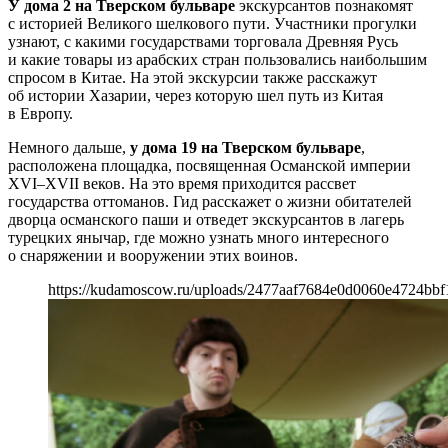
У дома 2 на Тверском бульваре
экскурсантов познакомят
с историей Великого шелкового пути. Участники прогулки
узнают, с какими государствами торговала Древняя Русь
и какие товары из арабских стран пользовались наибольшим
спросом в Китае. На этой экскурсии также расскажут
об истории Хазарии, через которую шел путь из Китая
в Европу.
Немного дальше,
у дома 19 на Тверском бульваре
,
расположена площадка, посвященная Османской империи
XVI–XVII веков. На это время приходится рассвет
государства оттоманов. Гид расскажет о жизни обитателей
дворца османского паши и отведет экскурсантов в лагерь
турецких янычар, где можно узнать много интересного
о снаряжении и вооружении этих воинов.
https://kudamoscow.ru/uploads/2477aaf7684e0d0060e4724bbf