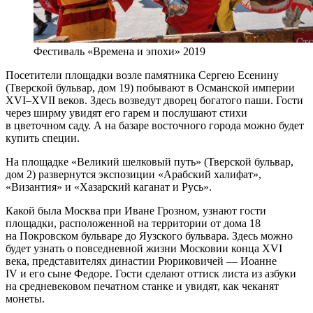
Фестиваль «Времена и эпохи» 2019
Посетители площадки возле памятника Сергею Есенину
(Тверской бульвар, дом 19) побывают в Османской империи
XVI–XVII веков. Здесь возведут дворец богатого паши. Гости
через ширму увидят его гарем и послушают стихи
в цветочном саду. А на базаре восточного города можно будет
купить специи.
На площадке «Великий шелковый путь» (Тверской бульвар,
дом 2) развернутся экспозиции «Арабский халифат»,
«Византия» и «Хазарский каганат и Русь».
Какой была Москва при Иване Грозном, узнают гости
площадки, расположенной на территории от дома 18
на Покровском бульваре до Яузского бульвара. Здесь можно
будет узнать о повседневной жизни Московии конца XVI
века, представителях династии Рюриковичей — Иоанне
IV и его сыне Федоре. Гости сделают оттиск листа из азбуки
на средневековом печатном станке и увидят, как чеканят
монеты.