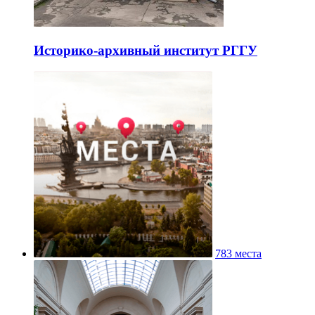
Историко-архивный институт РГГУ
783 места