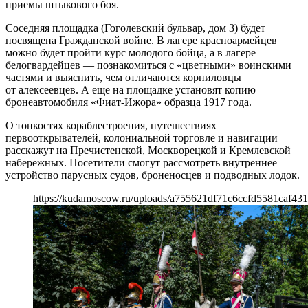
приемы штыкового боя.
Соседняя площадка (Гоголевский бульвар, дом 3) будет
посвящена Гражданской войне. В лагере красноармейцев
можно будет пройти курс молодого бойца, а в лагере
белогвардейцев — познакомиться с «цветными» воинскими
частями и выяснить, чем отличаются корниловцы
от алексеевцев. А еще на площадке установят копию
бронеавтомобиля «Фиат-Ижора» образца 1917 года.
О тонкостях кораблестроения, путешествиях
первооткрывателей, колониальной торговле и навигации
расскажут на Пречистенской, Москворецкой и Кремлевской
набережных. Посетители смогут рассмотреть внутреннее
устройство парусных судов, броненосцев и подводных лодок.
https://kudamoscow.ru/uploads/a755621df71c6ccfd5581caf431