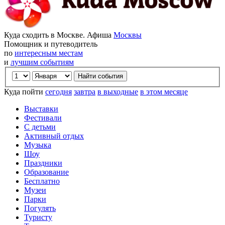
Куда сходить в Москве. Афиша
Москвы
Помощник и путеводитель
по
интересным местам
и
лучшим событиям
Куда пойти
сегодня
завтра
в выходные
в этом месяце
Выставки
Фестивали
С детьми
Активный отдых
Музыка
Шоу
Праздники
Образование
Бесплатно
Музеи
Парки
Погулять
Туристу