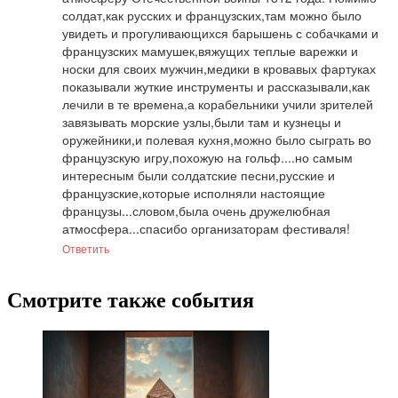
солдат,как русских и французских,там можно было 
увидеть и прогуливающихся барышень с собачками и 
французских мамушек,вяжущих теплые варежки и 
носки для своих мужчин,медики в кровавых фартуках 
показывали жуткие инструменты и рассказывали,как 
лечили в те времена,а корабельники учили зрителей 
завязывать морские узлы,были там и кузнецы и 
оружейники,и полевая кухня,можно было сыграть во 
французскую игру,похожую на гольф....но самым 
интересным были солдатские песни,русские и 
французские,которые исполняли настоящие 
французы...словом,была очень дружелюбная 
атмосфера...спасибо организаторам фестиваля!
Ответить
Смотрите также события