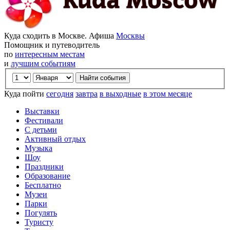
Куда сходить в Москве. Афиша
Москвы
Помощник и путеводитель
по
интересным местам
и
лучшим событиям
Куда пойти
сегодня
завтра
в выходные
в этом месяце
Выставки
Фестивали
С детьми
Активный отдых
Музыка
Шоу
Праздники
Образование
Бесплатно
Музеи
Парки
Погулять
Туристу