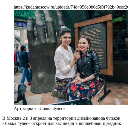
https://kudamoscow.ru/uploads/74d4956e0b6d5f0f792b49eec2
Арт-маркет «Лавка 4удес»
В Москве 2 и 3 апреля на территории дизайн-завода Флакон
«Лавка 4удес» откроет для вас двери в волшебный праздник!