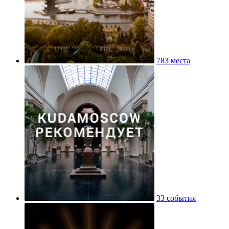
783 места
33 события