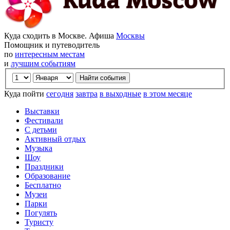
Куда сходить в Москве. Афиша
Москвы
Помощник и путеводитель
по
интересным местам
и
лучшим событиям
Куда пойти
сегодня
завтра
в выходные
в этом месяце
Выставки
Фестивали
С детьми
Активный отдых
Музыка
Шоу
Праздники
Образование
Бесплатно
Музеи
Парки
Погулять
Туристу