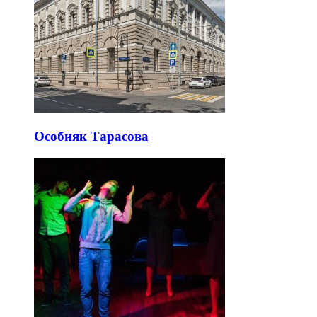
Особняк Тарасова