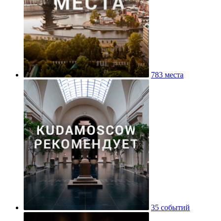
783 места
35 событий