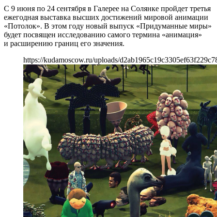
С 9 июня по 24 сентября в Галерее на Солянке пройдет третья
ежегодная выставка высших достижений мировой анимации
«Потолок». В этом году новый выпуск «Придуманные миры»
будет посвящен исследованию самого термина «анимация»
и расширению границ его значения.
https://kudamoscow.ru/uploads/d2ab1965c19c3305ef63f229c7