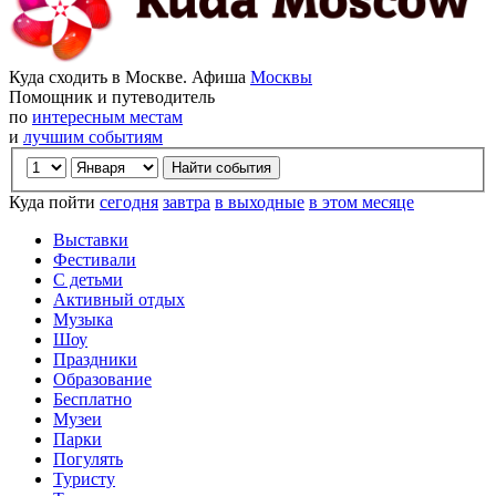
Куда сходить в Москве. Афиша
Москвы
Помощник и путеводитель
по
интересным местам
и
лучшим событиям
Куда пойти
сегодня
завтра
в выходные
в этом месяце
Выставки
Фестивали
С детьми
Активный отдых
Музыка
Шоу
Праздники
Образование
Бесплатно
Музеи
Парки
Погулять
Туристу