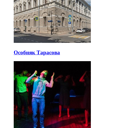
Особняк Тарасова