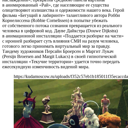
в анимированный «Рай», где населяющие ее существа
олицетворяют излишества и одержимости нашего века. Герой
фильма «Бегущий в лабиринте» талантливого автора Робби
Корнелиссена (Robbie Cornelissen) в попытке убежать
от собственного потока сознания превращается из реального
человека в цифровой код. Дауве Дайкстра (Douwe Dijkstra)
в анимационной инсталляции «Поддается разборке на части»
с иронией разбирает суть влияния СМИ на разум человека,
готового легко принимать виртуальный мир за правду.
Тандему художников Персайн Броерсен и Маргит Лукач
(Persijn Broersen and Margit Lukacs) в своей гипнотической
инсталляции «Текучие территории» удается точно передать
ежесекундную изменчивость видений мира.
https://kudamoscow.ru/uploads/f352c57eb1b185011f35ecaccda