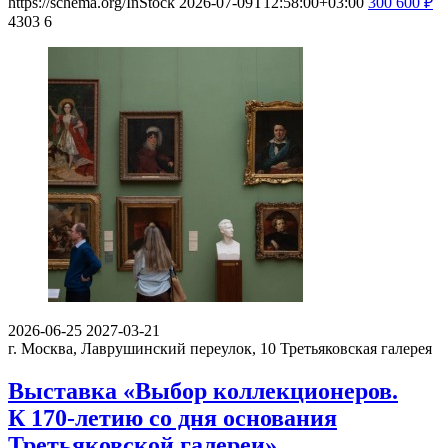
https://schema.org/InStock
2026-07-09T12:58:00+03:00
300
600
₽
4303
6
2026-06-25
2027-03-21
г. Москва, Лаврушинский переулок, 10
Третьяковская галерея
Выставка «Выбор коллекционеров.
К 170-летию со дня основания
Третьяковской галереи»