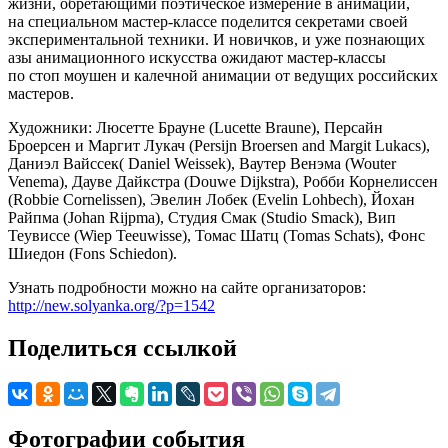
жизни, обретающими поэтическое измерение в анимации,
на специальном мастер-классе поделится секретами своей
экспериментальной техники. И новичков, и уже познающих
азы анимационного искусства ожидают мастер-классы
по стоп моушен и калечной анимации от ведущих российских
мастеров.
Художники: Люсетте Брауне (Lucette Braune), Персайн
Броерсен и Маргит Лукач (Persijn Broersen and Margit Lukacs),
Даниэл Вайссек( Daniel Weissek), Ваутер Венэма (Wouter
Venema), Дауве Дайкстра (Douwe Dijkstra), Робби Корнелиссен
(Robbie Cornelissen), Эвелин Лобек (Evelin Lohbech), Йохан
Райпма (Johan Rijpma), Студия Смак (Studio Smack), Вип
Теувиссе (Wiep Teeuwisse), Томас Шатц (Tomas Schats), Фонс
Шиедон (Fons Schiedon).
Узнать подробности можно на сайте организаторов:
http://new.solyanka.org/?p=1542
Поделиться ссылкой
Фотографии события