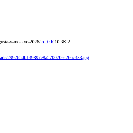
vgusta-v-moskve-2026/
от 0
₽
10.3K
2
loads/299265db139897e8a570070ea266c333.jpg