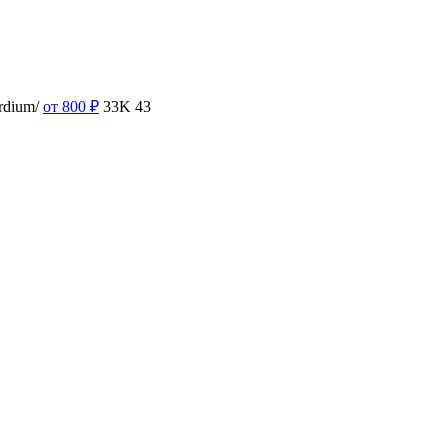
rdium/
от 800
₽
33K
43