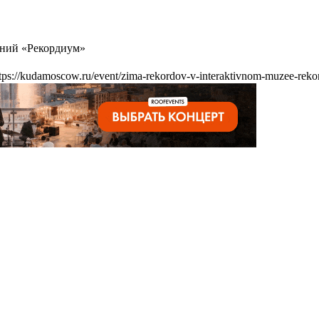
ений «Рекордиум»
tps://kudamoscow.ru/event/zima-rekordov-v-interaktivnom-muzee-reko