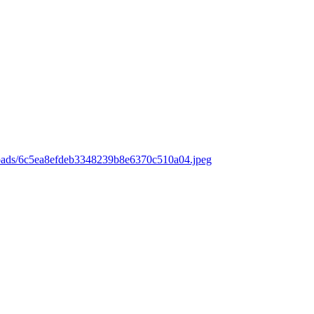
loads/6c5ea8efdeb3348239b8e6370c510a04.jpeg