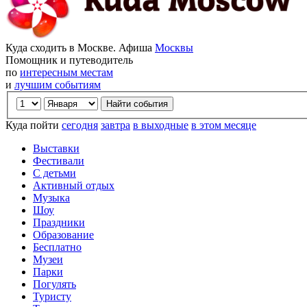
Куда сходить в Москве. Афиша
Москвы
Помощник и путеводитель
по
интересным местам
и
лучшим событиям
Куда пойти
сегодня
завтра
в выходные
в этом месяце
Выставки
Фестивали
С детьми
Активный отдых
Музыка
Шоу
Праздники
Образование
Бесплатно
Музеи
Парки
Погулять
Туристу