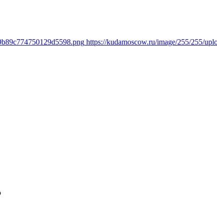
129b89c774750129d5598.png
https://kudamoscow.ru/image/255/255/u
о