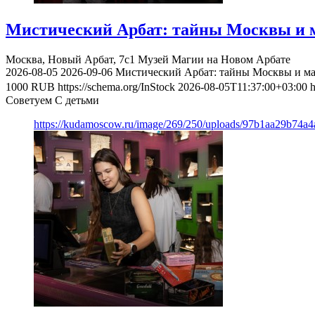
Мистический Арбат: тайны Москвы и м
Москва, Новый Арбат, 7с1
Музей Магии на Новом Арбате
2026-08-05
2026-09-06
Мистический Арбат: тайны Москвы и ма
1000
RUB
https://schema.org/InStock
2026-08-05T11:37:00+03:00
h
Советуем С детьми
https://kudamoscow.ru/image/269/250/uploads/97b1aa29b74a