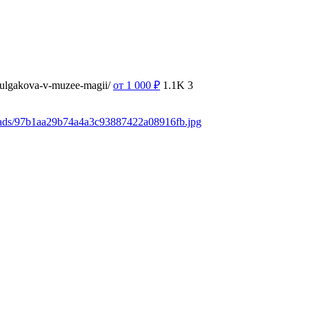
-bulgakova-v-muzee-magii/
от 1 000
₽
1.1K
3
loads/97b1aa29b74a4a3c93887422a08916fb.jpg