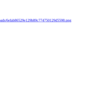
ploads/6efab86529e129b89c774750129d5598.png