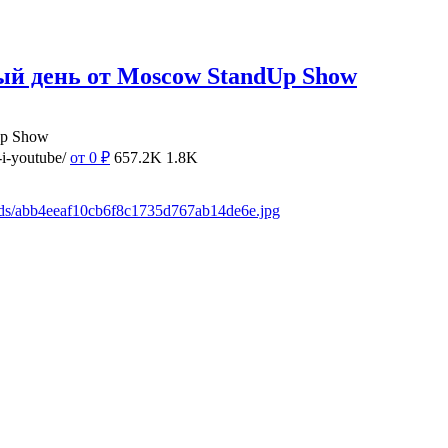
ый день от Moscow StandUp Show
Up Show
i-youtube/
от 0
₽
657.2K
1.8K
ads/abb4eeaf10cb6f8c1735d767ab14de6e.jpg