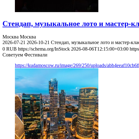
Стендап, музыкальное лото и мастер-к
Москва
Москва
2026-07-21
2026-10-21
Стендап, музыкальное лото и мастер-кл
0
RUB
https://schema.org/InStock
2026-08-06T12:15:00+03:00
http
Советуем Фестивали
https://kudamoscow.ru/image/269/250/uploads/abb4eeaf10cb