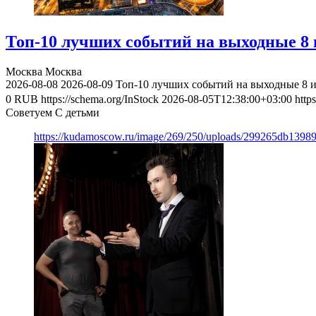
Топ-10 лучших событий на выходные 8 и
Москва
Москва
2026-08-08
2026-08-09
Топ-10 лучших событий на выходные 8 и
0
RUB
https://schema.org/InStock
2026-08-05T12:38:00+03:00
http
Советуем С детьми
https://kudamoscow.ru/image/269/250/uploads/299265db139