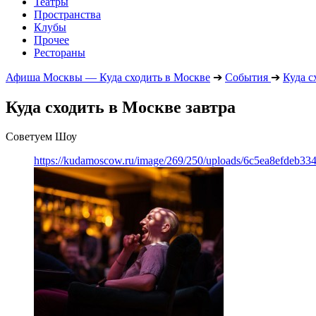
Театры
Пространства
Клубы
Прочее
Рестораны
Афиша Москвы — Куда сходить в Москве
➔
События
➔
Куда с
Куда сходить в Москве завтра
Советуем Шоу
https://kudamoscow.ru/image/269/250/uploads/6c5ea8efdeb3