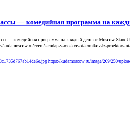
лассы — комедийная программа на кажд
ассы — комедийная программа на каждый день от Moscow Stand
s://kudamoscow.ru/event/stendap-v-moskve-ot-komikov-iz-proektov-tnt-
6f8c1735d767ab14de6e.jpg
https://kudamoscow.ru/image/269/250/uplo