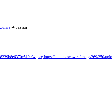
ходить
➔
Завтра
348239b8e6370c510a04.jpeg
https://kudamoscow.ru/image/269/250/up