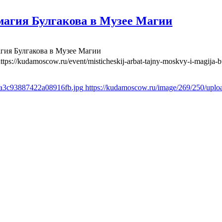
агия Булгакова в Музее Магии
гия Булгакова в Музее Магии
ttps://kudamoscow.ru/event/misticheskij-arbat-tajny-moskvy-i-magija
4a3c93887422a08916fb.jpg
https://kudamoscow.ru/image/269/250/up