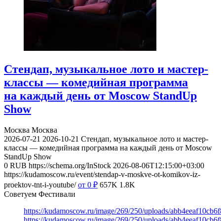
Стендап, музыкальное лото и мастер-
классы — комедийная программа
на каждый день от Moscow StandUp
Show
Москва
Москва
2026-07-21
2026-10-21
Стендап, музыкальное лото и мастер-
классы — комедийная программа на каждый день от Moscow
StandUp Show
0
RUB
https://schema.org/InStock
2026-08-06T12:15:00+03:00
https://kudamoscow.ru/event/stendap-v-moskve-ot-komikov-iz-
proektov-tnt-i-youtube/
от 0
₽
657K
1.8K
Советуем Фестивали
https://kudamoscow.ru/image/269/250/uploads/abb4eeaf10cb
https://kudamoscow.ru/image/269/250/uploads/abb4eeaf10cb