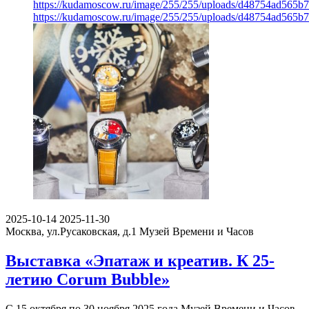
https://kudamoscow.ru/image/255/255/uploads/d48754ad565b
https://kudamoscow.ru/image/255/255/uploads/d48754ad565b
2025-10-14
2025-11-30
Москва, ул.Русаковская, д.1
Музей Времени и Часов
Выставка «Эпатаж и креатив. К 25-
летию Corum Bubble»
С 15 октября по 30 ноября 2025 года Музей Времени и Часов