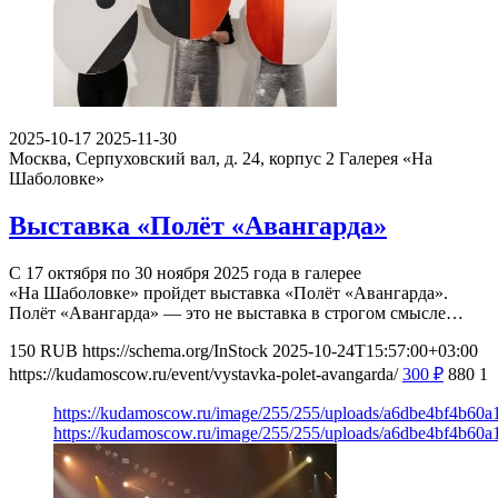
2025-10-17
2025-11-30
Москва, Серпуховский вал, д. 24, корпус 2
Галерея «На
Шаболовке»
Выставка «Полёт «Авангарда»
С 17 октября по 30 ноября 2025 года в галерее
«На Шаболовке» пройдет выставка «Полёт «Авангарда».
Полёт «Авангарда» — это не выставка в строгом смысле…
150
RUB
https://schema.org/InStock
2025-10-24T15:57:00+03:00
https://kudamoscow.ru/event/vystavka-polet-avangarda/
300
₽
880
1
https://kudamoscow.ru/image/255/255/uploads/a6dbe4bf4b6
https://kudamoscow.ru/image/255/255/uploads/a6dbe4bf4b6