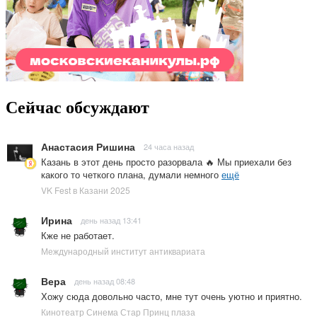
Сейчас обсуждают
Анастасия Ришина
24 часа назад
Казань в этот день просто разорвала 🔥 Мы приехали без
какого то четкого плана, думали немного
ещё
VK Fest в Казани 2025
Ирина
день назад 13:41
Кже не работает.
Международный институт антиквариата
Вера
день назад 08:48
Хожу сюда довольно часто, мне тут очень уютно и приятно.
Кинотеатр Синема Стар Принц плаза