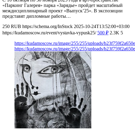
«Паркинг Галерея» парка «Зарядье» пройдет масштабный
междисциплинарный проект «Выпуск’25». В экспозиции
представят дипломные работы…
250
RUB
https://schema.org/InStock
2025-10-24T13:52:00+03:00
https://kudamoscow.ru/event/vystavka-vypusk25/
500
₽
2.3K
5
https://kudamoscow.ru/image/255/255/uploads/b23f759f2a65
https://kudamoscow.ru/image/255/255/uploads/b23f759f2a65