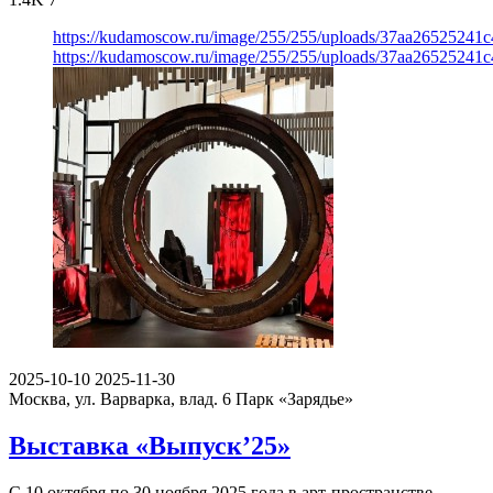
https://kudamoscow.ru/image/255/255/uploads/37aa26525241
https://kudamoscow.ru/image/255/255/uploads/37aa26525241
2025-10-10
2025-11-30
Москва, ул. Варварка, влад. 6
Парк «Зарядье»
Выставка «Выпуск’25»
С 10 октября по 30 ноября 2025 года в арт-пространстве