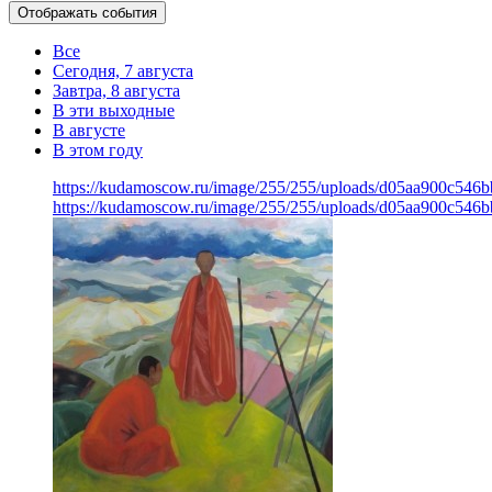
Отображать события
Все
Сегодня, 7 августа
Завтра, 8 августа
В эти выходные
В августе
В этом году
https://kudamoscow.ru/image/255/255/uploads/d05aa900c54
https://kudamoscow.ru/image/255/255/uploads/d05aa900c54