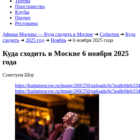
Театры
Пространства
Клубы
Прочее
Рестораны
Афиша Москвы — Куда сходить в Москве
➔
События
➔
Куда
сходить
➔
2025 год
➔
Ноябрь
➔
6 ноября 2025 года
Куда сходить в Москве 6 ноября 2025
года
Советуем Шоу
https://kudamoscow.ru/image/269/250/uploads/6c5ea8efdeb3
https://kudamoscow.ru/image/269/250/uploads/6c5ea8efdeb3