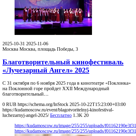
2025-10-31
2025-11-06
Москва
Москва, площадь Победы, 3
Благотворительный кинофестиваль
«Лучезарный Ангел» 2025
С 31 октября по 6 ноября 2025 года в кинотеатре «Поклонка»
на Поклонной горе пройдет XXII Международный
благотворительный…
0
RUB
https://schema.org/InStock
2025-10-22T15:23:00+03:00
https://kudamoscow.ru/event/blagotvoritelnyj-kinofestival-
luchezarnyj-angel-2025/
Бесплатно
1.3K
20
https://kudamoscow.ru/image/255/255/uploads/f01162190e3f3
https://kudamoscow.ru/image/255/255/uploads/f01162190e3f3