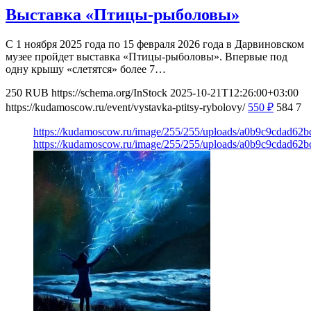
Выставка «Птицы-рыболовы»
С 1 ноября 2025 года по 15 февраля 2026 года в Дарвиновском
музее пройдет выставка «Птицы-рыболовы». Впервые под
одну крышу «слетятся» более 7…
250
RUB
https://schema.org/InStock
2025-10-21T12:26:00+03:00
https://kudamoscow.ru/event/vystavka-ptitsy-rybolovy/
550
₽
584
7
https://kudamoscow.ru/image/255/255/uploads/a0b9c9cdad62
https://kudamoscow.ru/image/255/255/uploads/a0b9c9cdad62