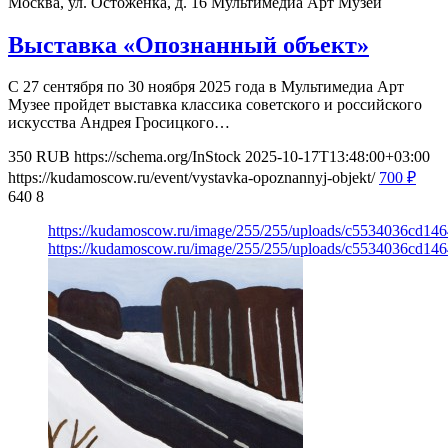
Москва, ул. Остоженка, д. 16
Мультимедиа Арт Музей
Выставка «Опознанный объект»
С 27 сентября по 30 ноября 2025 года в Мультимедиа Арт
Музее пройдет выставка классика советского и российского
искусства Андрея Гросицкого…
350
RUB
https://schema.org/InStock
2025-10-17T13:48:00+03:00
https://kudamoscow.ru/event/vystavka-opoznannyj-objekt/
700
₽
640
8
https://kudamoscow.ru/image/255/255/uploads/c5534036cd14
https://kudamoscow.ru/image/255/255/uploads/c5534036cd14