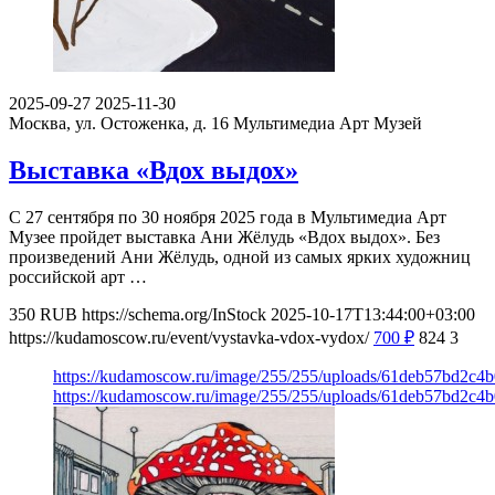
2025-09-27
2025-11-30
Москва, ул. Остоженка, д. 16
Мультимедиа Арт Музей
Выставка «Вдох выдох»
С 27 сентября по 30 ноября 2025 года в Мультимедиа Арт
Музее пройдет выставка Ани Жёлудь «Вдох выдох». Без
произведений Ани Жёлудь, одной из самых ярких художниц
российской арт …
350
RUB
https://schema.org/InStock
2025-10-17T13:44:00+03:00
https://kudamoscow.ru/event/vystavka-vdox-vydox/
700
₽
824
3
https://kudamoscow.ru/image/255/255/uploads/61deb57bd2c4
https://kudamoscow.ru/image/255/255/uploads/61deb57bd2c4