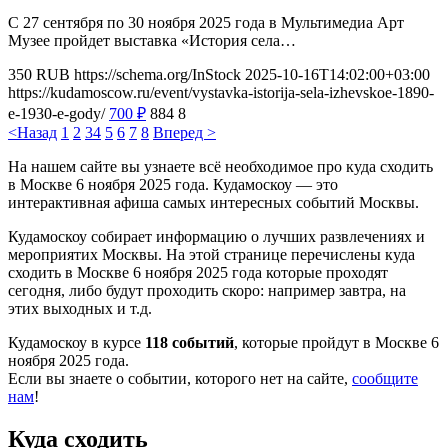
С 27 сентября по 30 ноября 2025 года в Мультимедиа Арт
Музее пройдет выставка «История села…
350
RUB
https://schema.org/InStock
2025-10-16T14:02:00+03:00
https://kudamoscow.ru/event/vystavka-istorija-sela-izhevskoe-1890-
e-1930-e-gody/
700
₽
884
8
<Назад
1
2
3
4
5
6
7
8
Вперед >
На нашем сайте вы узнаете всё необходимое про куда сходить
в Москве 6 ноября 2025 года. Кудамоскоу — это
интерактивная афиша самых интересных событий Москвы.
Кудамоскоу собирает информацию о лучших развлечениях и
мероприятих Москвы. На этой странице перечислены куда
сходить в Москве 6 ноября 2025 года которые проходят
сегодня, либо будут проходить скоро: например завтра, на
этих выходных и т.д.
Кудамоскоу в курсе
118 событий
, которые пройдут в Москве 6
ноября 2025 года.
Если вы знаете о событии, которого нет на сайте,
сообщите
нам
!
Куда сходить