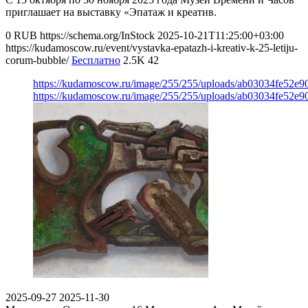
приглашает на выставку «Эпатаж и креатив.
0
RUB
https://schema.org/InStock
2025-10-21T11:25:00+03:00
https://kudamoscow.ru/event/vystavka-epatazh-i-kreativ-k-25-letiju-
corum-bubble/
Бесплатно
2.5K
42
https://kudamoscow.ru/image/255/255/uploads/ab03034fe52e
https://kudamoscow.ru/image/255/255/uploads/ab03034fe52e
2025-09-27
2025-11-30