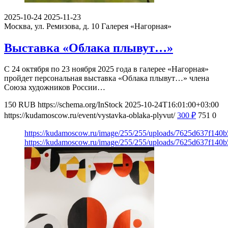
2025-10-24
2025-11-23
Москва, ул. Ремизова, д. 10
Галерея «Нагорная»
Выставка «Облака плывут…»
С 24 октября по 23 ноября 2025 года в галерее «Нагорная»
пройдет персональная выставка «Облака плывут…» члена
Союза художников России…
150
RUB
https://schema.org/InStock
2025-10-24T16:01:00+03:00
https://kudamoscow.ru/event/vystavka-oblaka-plyvut/
300
₽
751
0
https://kudamoscow.ru/image/255/255/uploads/7625d637f140
https://kudamoscow.ru/image/255/255/uploads/7625d637f140