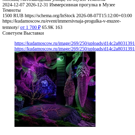
2024-12-07
2026-12-31
Иммерсивная прогулка в Музее
Темноты
1500
RUB
https://schema.org/InStock
2026-08-07T15:12:00+03:00
https://kudamoscow.ru/event/immersivnaja-progulka-v-muzee-
temnoty/
от 1 700
₽
65.9K
163
Советуем Выставки
https://kudamoscow.ru/image/269/250/uploads/d14c2a803139
https://kudamoscow.ru/image/269/250/uploads/d14c2a803139