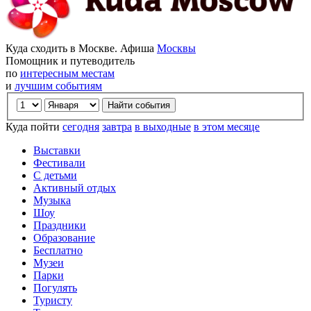
Куда сходить в Москве. Афиша
Москвы
Помощник и путеводитель
по
интересным местам
и
лучшим событиям
Куда пойти
сегодня
завтра
в выходные
в этом месяце
Выставки
Фестивали
С детьми
Активный отдых
Музыка
Шоу
Праздники
Образование
Бесплатно
Музеи
Парки
Погулять
Туристу