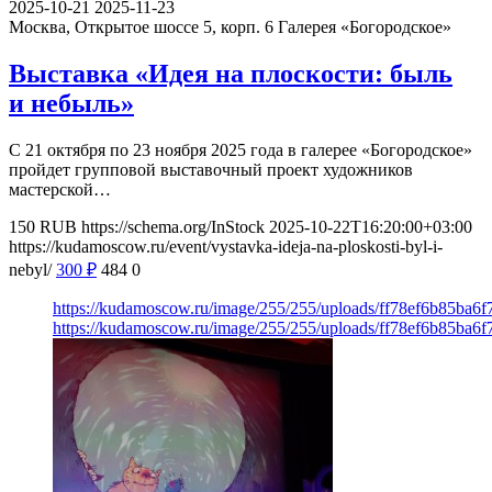
2025-10-21
2025-11-23
Москва, Открытое шоссе 5, корп. 6
Галерея «Богородское»
Выставка «Идея на плоскости: быль
и небыль»
С 21 октября по 23 ноября 2025 года в галерее «Богородское»
пройдет групповой выставочный проект художников
мастерской…
150
RUB
https://schema.org/InStock
2025-10-22T16:20:00+03:00
https://kudamoscow.ru/event/vystavka-ideja-na-ploskosti-byl-i-
nebyl/
300
₽
484
0
https://kudamoscow.ru/image/255/255/uploads/ff78ef6b85ba6
https://kudamoscow.ru/image/255/255/uploads/ff78ef6b85ba6