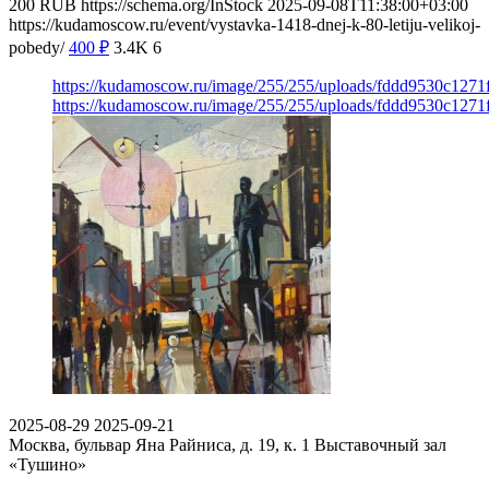
200
RUB
https://schema.org/InStock
2025-09-08T11:38:00+03:00
https://kudamoscow.ru/event/vystavka-1418-dnej-k-80-letiju-velikoj-
pobedy/
400
₽
3.4K
6
https://kudamoscow.ru/image/255/255/uploads/fddd9530c127
https://kudamoscow.ru/image/255/255/uploads/fddd9530c127
2025-08-29
2025-09-21
Москва, бульвар Яна Райниса, д. 19, к. 1
Выставочный зал
«Тушино»