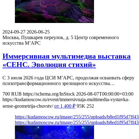
2024-09-27
2026-06-25
Москва, Пушкарев переулок, д. 5
Центр современного
искусства М’АРС
Иммерсивная мультимедиа выставка
«СЕНС. Эволюция стихий»
С 3 июля 2026 года ЦСИ М’АРС, продолжая осваивать сферу
психотрансформационного зрелищного искусства…
700
RUB
https://schema.org/InStock
2026-08-07T00:00:00+03:00
https://kudamoscow.ru/event/immersivnaja-multimedia-vystavka-
sense-geometrija-chuvstv/
от 1 400
₽
95K
252
https://kudamoscow.ru/image/255/255/uploads/b8ed1f95d7ff
https://kudamoscow.ru/image/255/255/uploads/b8ed1f95d7ff