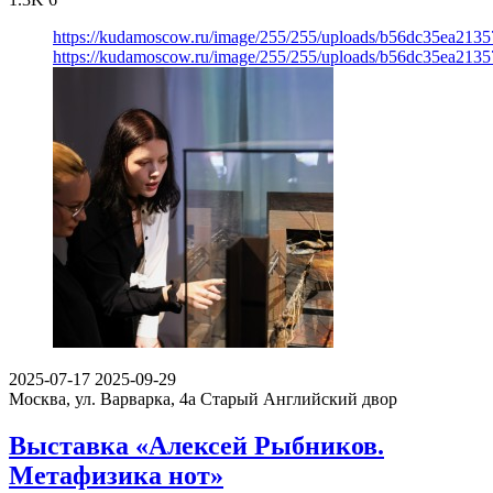
https://kudamoscow.ru/image/255/255/uploads/b56dc35ea213
https://kudamoscow.ru/image/255/255/uploads/b56dc35ea213
2025-07-17
2025-09-29
Москва, ул. Варварка, 4а
Старый Английский двор
Выставка «Алексей Рыбников.
Метафизика нот»