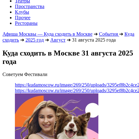
Театры
Пространства
Клубы
Прочее
Рестораны
Афиша Москвы — Куда сходить в Москве
➔
События
➔
Куда
сходить
➔
2025 год
➔
Август
➔
31 августа 2025 года
Куда сходить в Москве 31 августа 2025
года
Советуем Фестивали
https://kudamoscow.ru/image/269/250/uploads/3295ef8b2c4ce
https://kudamoscow.ru/image/269/250/uploads/3295ef8b2c4ce