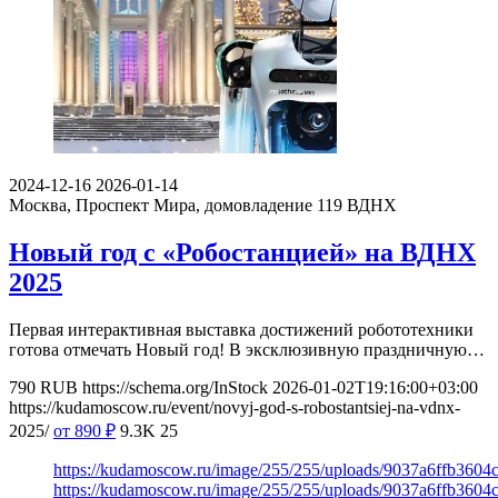
2024-12-16
2026-01-14
Москва, Проспект Мира, домовладение 119
ВДНХ
Новый год с «Робостанцией» на ВДНХ
2025
Первая интерактивная выставка достижений робототехники
готова отмечать Новый год! В эксклюзивную праздничную…
790
RUB
https://schema.org/InStock
2026-01-02T19:16:00+03:00
https://kudamoscow.ru/event/novyj-god-s-robostantsiej-na-vdnx-
2025/
от 890
₽
9.3K
25
https://kudamoscow.ru/image/255/255/uploads/9037a6ffb360
https://kudamoscow.ru/image/255/255/uploads/9037a6ffb360