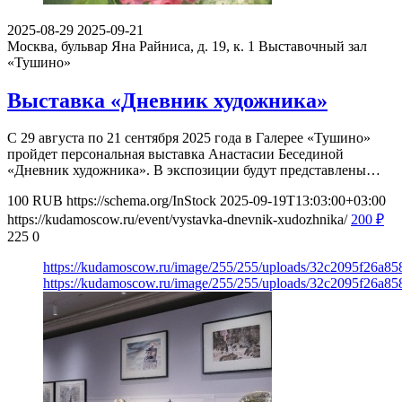
2025-08-29
2025-09-21
Москва, бульвар Яна Райниса, д. 19, к. 1
Выставочный зал
«Тушино»
Выставка «Дневник художника»
С 29 августа по 21 сентября 2025 года в Галерее «Тушино»
пройдет персональная выставка Анастасии Бесединой
«Дневник художника». В экспозиции будут представлены…
100
RUB
https://schema.org/InStock
2025-09-19T13:03:00+03:00
https://kudamoscow.ru/event/vystavka-dnevnik-xudozhnika/
200
₽
225
0
https://kudamoscow.ru/image/255/255/uploads/32c2095f26a8
https://kudamoscow.ru/image/255/255/uploads/32c2095f26a8