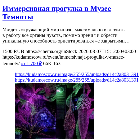
Иммерсивная прогулка в Музее
Темноты
Увидеть окружающий мир иначе, максимально включить
в работу все органы чувств, помимо зрения и обрести
уникальную способность ориентироваться «с закрытыми…
1500
RUB
https://schema.org/InStock
2026-08-07T15:12:00+03:00
https://kudamoscow.ru/event/immersivnaja-progulka-v-muzee-
temnoty/
от 1 700
₽
66K
163
https://kudamoscow.ru/image/255/255/uploads/d14c2a803139
https://kudamoscow.ru/image/255/255/uploads/d14c2a803139