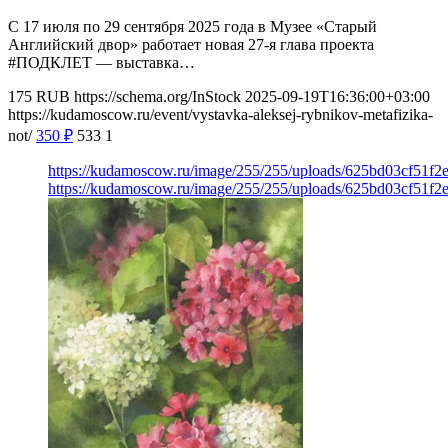
С 17 июля по 29 сентября 2025 года в Музее «‎Старый
Английский двор» работает новая 27-я глава проекта
#ПОДКЛЕТ — выставка…
175
RUB
https://schema.org/InStock
2025-09-19T16:36:00+03:00
https://kudamoscow.ru/event/vystavka-aleksej-rybnikov-metafizika-
not/
350
₽
533
1
https://kudamoscow.ru/image/255/255/uploads/625bd03cf51f
https://kudamoscow.ru/image/255/255/uploads/625bd03cf51f