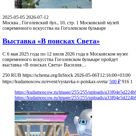
2025-05-05
2026-07-12
Москва , Гоголевский бул., 10, стр. 1
Московский музей
современного искусства на Гоголевском бульваре
Выставка «В поисках Света»
С 6 мая 2025 года по 12 июля 2026 года в Московском музее
современного искусства Гоголевском бульваре пройдет
выставка «В поисках Света» Василия…
250
RUB
https://schema.org/InStock
2026-05-06T12:16:00+03:00
https://kudamoscow.ru/event/vystavka-v-poiskax-sveta/
500
₽
916
1
https://kudamoscow.ru/image/255/255/uploads/a33f04e5d224
https://kudamoscow.ru/image/255/255/uploads/a33f04e5d224