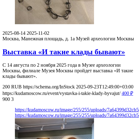
2025-08-14
2025-11-02
Москва, Манежная площадь, д. 1а
Музей археологии Москвы
Выставка «И такие клады бывают»
С 14 августа по 2 ноября 2025 года в Музее археологии
Москвы, филиале Музея Москвы пройдет выставка «И такие
клады бывают».
200
RUB
https://schema.org/InStock
2025-09-23T12:49:00+03:00
https://kudamoscow.ru/event/vystavka-i-takie-klady-byvajut/
400
₽
900
3
https://kudamoscow.ru/image/255/255/uploads/7a64399d32cb
https://kudamoscow.ru/image/255/255/uploads/7a64399d32cb