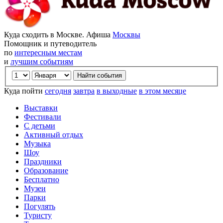
Куда сходить в Москве. Афиша
Москвы
Помощник и путеводитель
по
интересным местам
и
лучшим событиям
Куда пойти
сегодня
завтра
в выходные
в этом месяце
Выставки
Фестивали
С детьми
Активный отдых
Музыка
Шоу
Праздники
Образование
Бесплатно
Музеи
Парки
Погулять
Туристу