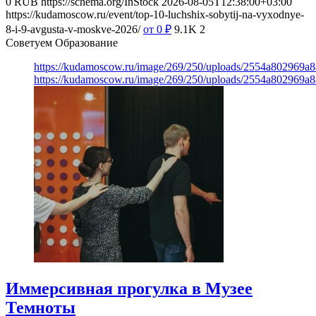
0
RUB
https://schema.org/InStock
2026-08-05T12:38:00+03:00
https://kudamoscow.ru/event/top-10-luchshix-sobytij-na-vyxodnye-
8-i-9-avgusta-v-moskve-2026/
от 0
₽
9.1K
2
Советуем Образование
https://kudamoscow.ru/image/269/250/uploads/2554a802969
https://kudamoscow.ru/image/269/250/uploads/2554a802969
Иммерсивная прогулка в Музее
Темноты