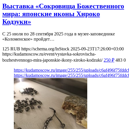
Выставка «Сокровища Божественного
мира: японские иконы Хироко
Кодзуки»
С 25 июля по 28 сентября 2025 года в музее-заповеднике
«Коломенское» пройдет…
125
RUB
https://schema.org/InStock
2025-09-23T17:26:00+03:00
https://kudamoscow.ru/event/vystavka-sokrovischa-
bozhestvennogo-mira-japonskie-ikony-xiroko-kodzuki/
250
₽
483
0
https://kudamoscow.ru/image/255/255/uploads/c6af496f75fdd
https://kudamoscow.ru/image/255/255/uploads/c6af496f75fdd