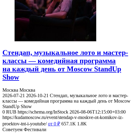
Стендап, музыкальное лото и мастер-
классы — комедийная программа
на каждый день от Moscow StandUp
Show
Москва
Москва
2026-07-21
2026-10-21
Стендап, музыкальное лото и мастер-
классы — комедийная программа на каждый день от Moscow
StandUp Show
0
RUB
https://schema.org/InStock
2026-08-06T12:15:00+03:00
https://kudamoscow.ru/event/stendap-v-moskve-ot-komikov-iz-
proektov-tnt-i-youtube/
от 0
₽
657.1K
1.8K
Советуем Фестивали