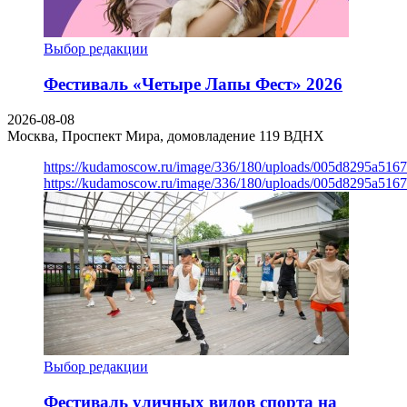
Выбор редакции
Фестиваль «Четыре Лапы Фест» 2026
2026-08-08
Москва, Проспект Мира, домовладение 119
ВДНХ
https://kudamoscow.ru/image/336/180/uploads/005d8295a516
https://kudamoscow.ru/image/336/180/uploads/005d8295a516
Выбор редакции
Фестиваль уличных видов спорта на