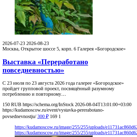
2026-07-23
2026-08-23
Москва, Открытое шоссе 5, корп. 6
Галерея «Богородское»
Выставка «Переработано
повседневностью»
С 23 июля по 23 августа 2026 года галерее «Богородское»
пройдет групповой проект, посвящённый разумному
потреблению и повторному…
150
RUB
https://schema.org/InStock
2026-08-04T13:01:00+03:00
https://kudamoscow.ru/event/vystavka-pererabotano-
povsednevnostju/
300
₽
169
1
https://kudamoscow.ru/image/255/255/uploads/e11731ac860d6
https://kudamoscow.ru/image/255/255/uploads/e11731ac860d6