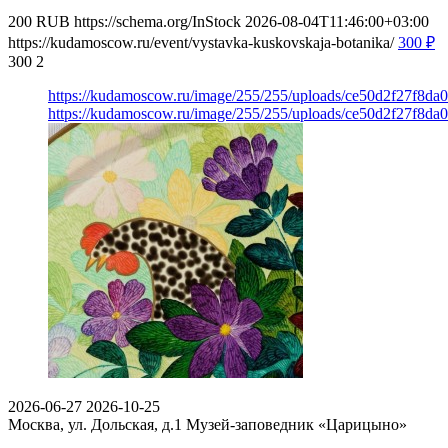
200
RUB
https://schema.org/InStock
2026-08-04T11:46:00+03:00
https://kudamoscow.ru/event/vystavka-kuskovskaja-botanika/
300
₽
300
2
https://kudamoscow.ru/image/255/255/uploads/ce50d2f27f8d
https://kudamoscow.ru/image/255/255/uploads/ce50d2f27f8d
2026-06-27
2026-10-25
Москва, ул. Дольская, д.1
Музей-заповедник «Царицыно»