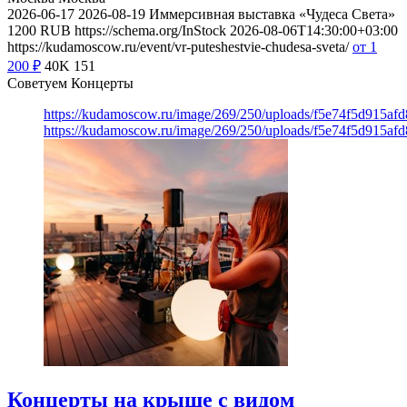
2026-06-17
2026-08-19
Иммерсивная выставка «Чудеса Света»
1200
RUB
https://schema.org/InStock
2026-08-06T14:30:00+03:00
https://kudamoscow.ru/event/vr-puteshestvie-chudesa-sveta/
от 1
200
₽
40K
151
Советуем Концерты
https://kudamoscow.ru/image/269/250/uploads/f5e74f5d915a
https://kudamoscow.ru/image/269/250/uploads/f5e74f5d915a
Концерты на крыше с видом