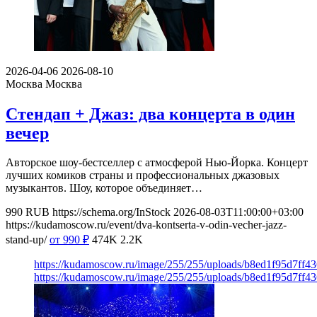
2026-04-06
2026-08-10
Москва
Москва
Стендап + Джаз: два концерта в один
вечер
Авторское шоу-бестселлер с атмосферой Нью-Йорка. Концерт
лучших комиков страны и профессиональных джазовых
музыкантов. Шоу, которое объединяет…
990
RUB
https://schema.org/InStock
2026-08-03T11:00:00+03:00
https://kudamoscow.ru/event/dva-kontserta-v-odin-vecher-jazz-
stand-up/
от 990
₽
474K
2.2K
https://kudamoscow.ru/image/255/255/uploads/b8ed1f95d7ff
https://kudamoscow.ru/image/255/255/uploads/b8ed1f95d7ff