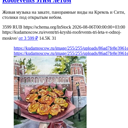
Roofevents этим летом
Живая музыка на закате, панорамные виды на Кремль и Сити,
столики под открытым небом.
3599
RUB
https://schema.org/InStock
2026-08-06T00:00:00+03:00
https://kudamoscow.ru/event/tri-kryshi-roofevents-tri-leta-v-odnoj-
moskve/
от 3 599
₽
14.5K
31
https://kudamoscow.ru/image/255/255/uploads/86ad7fe8e396
https://kudamoscow.ru/image/255/255/uploads/86ad7fe8e396