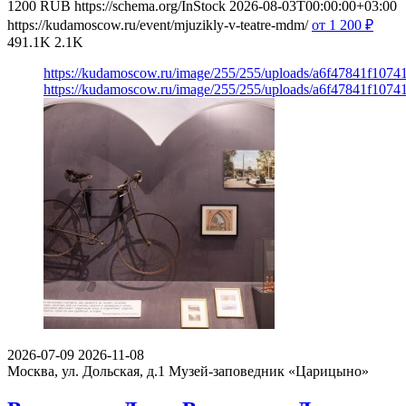
1200
RUB
https://schema.org/InStock
2026-08-03T00:00:00+03:00
https://kudamoscow.ru/event/mjuzikly-v-teatre-mdm/
от 1 200
₽
491.1K
2.1K
https://kudamoscow.ru/image/255/255/uploads/a6f47841f107
https://kudamoscow.ru/image/255/255/uploads/a6f47841f107
2026-07-09
2026-11-08
Москва, ул. Дольская, д.1
Музей-заповедник «Царицыно»