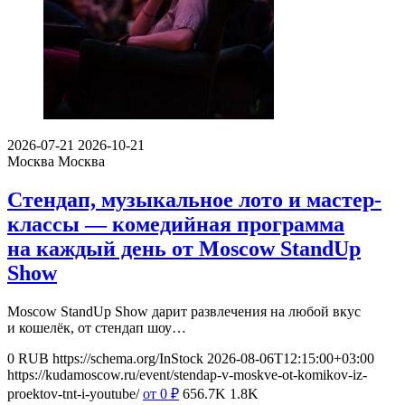
2026-07-21
2026-10-21
Москва
Москва
Стендап, музыкальное лото и мастер-
классы — комедийная программа
на каждый день от Moscow StandUp
Show
Moscow StandUp Show дарит развлечения на любой вкус
и кошелёк, от стендап шоу…
0
RUB
https://schema.org/InStock
2026-08-06T12:15:00+03:00
https://kudamoscow.ru/event/stendap-v-moskve-ot-komikov-iz-
proektov-tnt-i-youtube/
от 0
₽
656.7K
1.8K