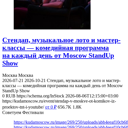
Стендап, музыкальное лото и мастер-
классы — комедийная программа
на каждый день от Moscow StandUp
Show
Москва
Москва
2026-07-21
2026-10-21
Стендап, музыкальное лото и мастер-
классы — комедийная программа на каждый день от Moscow
StandUp Show
0
RUB
https://schema.org/InStock
2026-08-06T12:15:00+03:00
https://kudamoscow.ru/event/stendap-v-moskve-ot-komikov-iz-
proektov-tnt-i-youtube/
от 0
₽
656.7K
1.8K
Советуем Фестивали
https://kudamoscow.ru/image/269/250/uploads/abb4eeaf10cb
https://kudamoscow.ru/image/269/250/uploads/abb4eeaf10cb