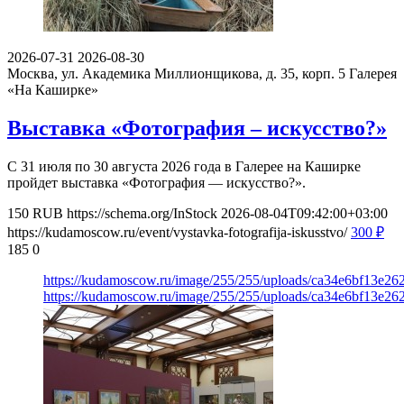
2026-07-31
2026-08-30
Москва, ул. Академика Миллионщикова, д. 35, корп. 5
Галерея
«На Каширке»
Выставка «Фотография – искусство?»
С 31 июля по 30 августа 2026 года в Галерее на Каширке
пройдет выставка «Фотография — искусство?».
150
RUB
https://schema.org/InStock
2026-08-04T09:42:00+03:00
https://kudamoscow.ru/event/vystavka-fotografija-iskusstvo/
300
₽
185
0
https://kudamoscow.ru/image/255/255/uploads/ca34e6bf13e2
https://kudamoscow.ru/image/255/255/uploads/ca34e6bf13e2