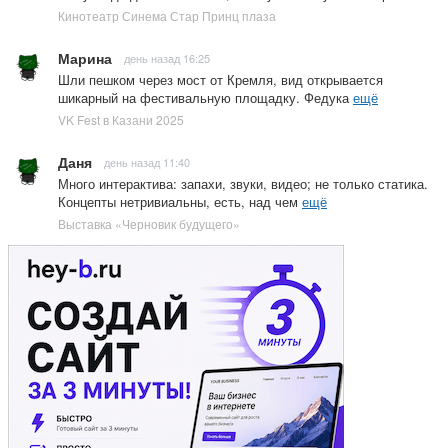
Кинотеатр Синема Стар Принц плаза
Марина
день назад 16:25
Шли пешком через мост от Кремля, вид открывается
шикарный на фестивальную площадку. Федука
ещё
VK Fest в Казани 2025
Даня
день назад 11:40
Много интерактива: запахи, звуки, видео; не только статика.
Концепты нетривиальны, есть, над чем
ещё
Выставка «Черновик будущего»