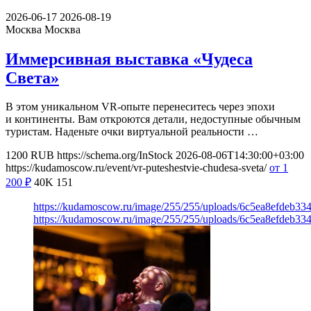
2026-06-17
2026-08-19
Москва
Москва
Иммерсивная выставка «Чудеса
Света»
В этом уникальном VR-опыте перенеситесь через эпохи
и континенты. Вам откроются детали, недоступные обычным
туристам. Наденьте очки виртуальной реальности …
1200
RUB
https://schema.org/InStock
2026-08-06T14:30:00+03:00
https://kudamoscow.ru/event/vr-puteshestvie-chudesa-sveta/
от 1
200
₽
40K
151
https://kudamoscow.ru/image/255/255/uploads/6c5ea8efdeb3
https://kudamoscow.ru/image/255/255/uploads/6c5ea8efdeb3