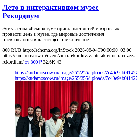
Лето в интерактивном музее
Рекордиум
Этим летом «Рекордиум» приглашает детей и взрослых
провести день в музее, где мировые достижения
превращаются в настоящее приключение.
800
RUB
https://schema.org/InStock
2026-08-04T00:00:00+03:00
https://kudamoscow.ru/event/zima-rekordov-v-interaktivnom-muzee-
rekordium/
от 800
₽
32.6K
43
https://kudamoscow.ru/image/255/255/uploads/7c40e9ab0f14
https://kudamoscow.ru/image/255/255/uploads/7c40e9ab0f14