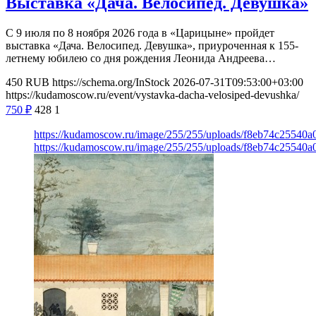
Выставка «Дача. Велосипед. Девушка»
С 9 июля по 8 ноября 2026 года в «Царицыне» пройдет
выставка «Дача. Велосипед. Девушка», приуроченная к 155-
летнему юбилею со дня рождения Леонида Андреева…
450
RUB
https://schema.org/InStock
2026-07-31T09:53:00+03:00
https://kudamoscow.ru/event/vystavka-dacha-velosiped-devushka/
750
₽
428
1
https://kudamoscow.ru/image/255/255/uploads/f8eb74c2554
https://kudamoscow.ru/image/255/255/uploads/f8eb74c2554