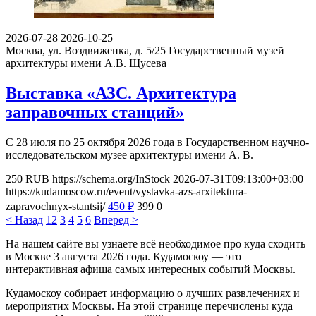
2026-07-28
2026-10-25
Москва, ул. Воздвиженка, д. 5/25
Государственный музей
архитектуры имени А.В. Щусева
Выставка «АЗС. Архитектура
заправочных станций»
С 28 июля по 25 октября 2026 года в Государственном научно-
исследовательском музее архитектуры имени А. В.
250
RUB
https://schema.org/InStock
2026-07-31T09:13:00+03:00
https://kudamoscow.ru/event/vystavka-azs-arxitektura-
zapravochnyx-stantsij/
450
₽
399
0
< Назад
1
2
3
4
5
6
Вперед >
На нашем сайте вы узнаете всё необходимое про куда сходить
в Москве 3 августа 2026 года. Кудамоскоу — это
интерактивная афиша самых интересных событий Москвы.
Кудамоскоу собирает информацию о лучших развлечениях и
мероприятих Москвы. На этой странице перечислены куда