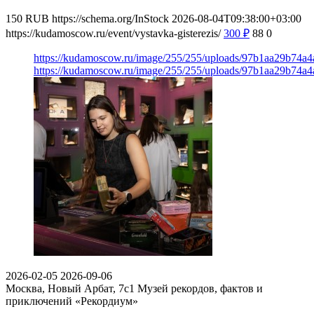
150
RUB
https://schema.org/InStock
2026-08-04T09:38:00+03:00
https://kudamoscow.ru/event/vystavka-gisterezis/
300
₽
88
0
https://kudamoscow.ru/image/255/255/uploads/97b1aa29b74a
https://kudamoscow.ru/image/255/255/uploads/97b1aa29b74a
2026-02-05
2026-09-06
Москва, Новый Арбат, 7с1
Музей рекордов, фактов и
приключений «Рекордиум»