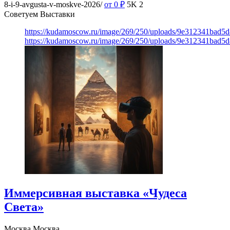
8-i-9-avgusta-v-moskve-2026/
от 0
₽
5K
2
Советуем Выставки
https://kudamoscow.ru/image/269/250/uploads/9e312341bad5
https://kudamoscow.ru/image/269/250/uploads/9e312341bad5
Иммерсивная выставка «Чудеса
Света»
Москва
Москва