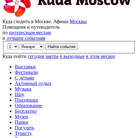
Куда сходить в Москве. Афиша
Москвы
Помощник и путеводитель
по
интересным местам
и
лучшим событиям
Куда пойти
сегодня
завтра
в выходные
в этом месяце
Выставки
Фестивали
С детьми
Активный отдых
Музыка
Шоу
Праздники
Образование
Бесплатно
Музеи
Парки
Погулять
Туристу