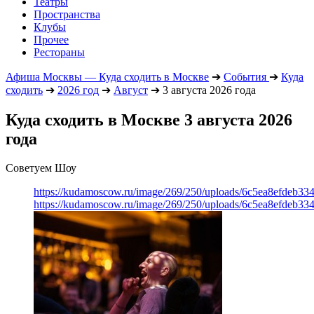
Театры
Пространства
Клубы
Прочее
Рестораны
Афиша Москвы — Куда сходить в Москве
➔
События
➔
Куда
сходить
➔
2026 год
➔
Август
➔
3 августа 2026 года
Куда сходить в Москве 3 августа 2026
года
Советуем Шоу
https://kudamoscow.ru/image/269/250/uploads/6c5ea8efdeb3
https://kudamoscow.ru/image/269/250/uploads/6c5ea8efdeb3