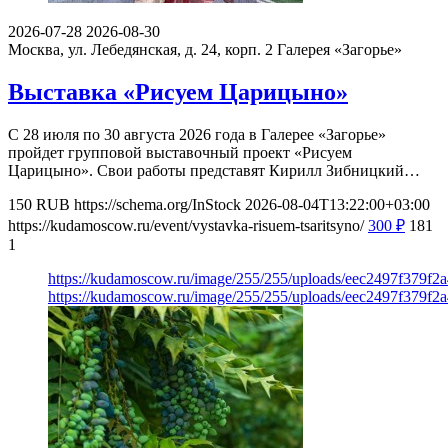
2026-07-28
2026-08-30
Москва, ул. Лебедянская, д. 24, корп. 2
Галерея «Загорье»
Выставка «Рисуем Царицыно»
С 28 июля по 30 августа 2026 года в Галерее «Загорье»
пройдет групповой выставочный проект «Рисуем
Царицыно». Свои работы представят Кирилл Зибницкий…
150
RUB
https://schema.org/InStock
2026-08-04T13:22:00+03:00
https://kudamoscow.ru/event/vystavka-risuem-tsaritsyno/
300
₽
181
1
https://kudamoscow.ru/image/255/255/uploads/eec2497f379f
https://kudamoscow.ru/image/255/255/uploads/eec2497f379f