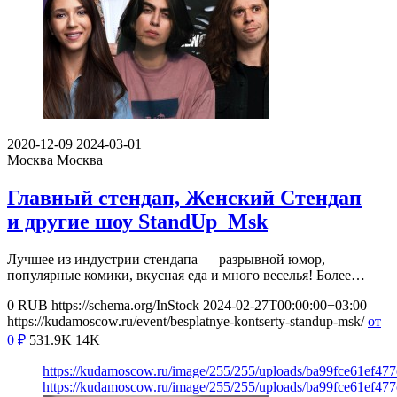
2020-12-09
2024-03-01
Москва
Москва
Главный стендап, Женский Стендап
и другие шоу StandUp_Msk
Лучшее из индустрии стендапа — разрывной юмор,
популярные комики, вкусная еда и много веселья! Более…
0
RUB
https://schema.org/InStock
2024-02-27T00:00:00+03:00
https://kudamoscow.ru/event/besplatnye-kontserty-standup-msk/
от
0
₽
531.9K
14K
https://kudamoscow.ru/image/255/255/uploads/ba99fce61ef47
https://kudamoscow.ru/image/255/255/uploads/ba99fce61ef47