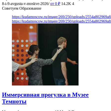
8-i-9-avgusta-v-moskve-2026/
от 0
₽
14.2K
4
Советуем Образование
https://kudamoscow.ru/image/269/250/uploads/2554a802969
https://kudamoscow.ru/image/269/250/uploads/2554a802969
Иммерсивная прогулка в Музее
Темноты