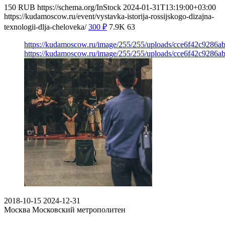
150
RUB
https://schema.org/InStock
2024-01-31T13:19:00+03:00
https://kudamoscow.ru/event/vystavka-istorija-rossijskogo-dizajna-
texnologii-dlja-cheloveka/
300
₽
7.9K
63
https://kudamoscow.ru/image/255/255/uploads/cce6f42c9286
https://kudamoscow.ru/image/255/255/uploads/cce6f42c9286
2018-10-15
2024-12-31
Москва
Московский метрополитен