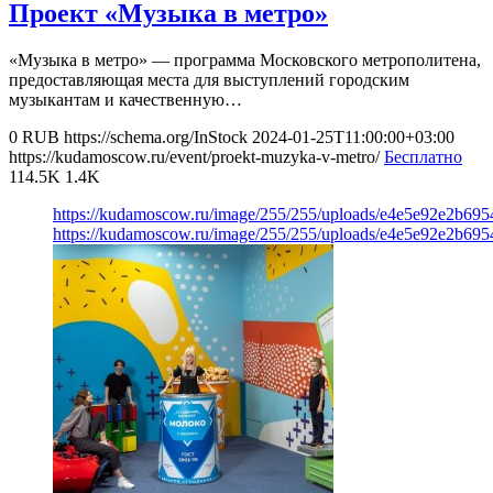
Проект «Музыка в метро»
«Музыка в метро» — программа Московского метрополитена,
предоставляющая места для выступлений городским
музыкантам и качественную…
0
RUB
https://schema.org/InStock
2024-01-25T11:00:00+03:00
https://kudamoscow.ru/event/proekt-muzyka-v-metro/
Бесплатно
114.5K
1.4K
https://kudamoscow.ru/image/255/255/uploads/e4e5e92e2b695
https://kudamoscow.ru/image/255/255/uploads/e4e5e92e2b695