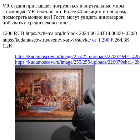
VR студия приглашает погрузиться в виртуальные миры
с помощью VR технологий. Более 40 локаций и панорам,
посмотреть можно все! Гости могут увидеть динозавров,
побывать в средневековье или…
1200
RUB
https://schema.org/InStock
2024-06-24T14:00:00+03:00
https://kudamoscow.ru/event/vr-art-vystavka/
от 1 200
₽
264.3K
1.2K
https://kudamoscow.ru/image/255/255/uploads/220079ebc142
https://kudamoscow.ru/image/255/255/uploads/220079ebc142