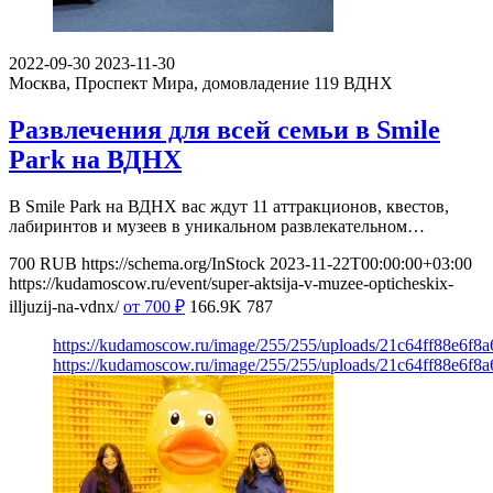
2022-09-30
2023-11-30
Москва, Проспект Мира, домовладение 119
ВДНХ
Развлечения для всей семьи в Smile
Park на ВДНХ
В Smile Park на ВДНХ вас ждут 11 аттракционов, квестов,
лабиринтов и музеев в уникальном развлекательном…
700
RUB
https://schema.org/InStock
2023-11-22T00:00:00+03:00
https://kudamoscow.ru/event/super-aktsija-v-muzee-opticheskix-
illjuzij-na-vdnx/
от 700
₽
166.9K
787
https://kudamoscow.ru/image/255/255/uploads/21c64ff88e6f8
https://kudamoscow.ru/image/255/255/uploads/21c64ff88e6f8