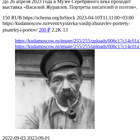
До 26 апреля 2023 года в Музее Серебряного века проходит
выставка «Василий Журавлев. Портреты писателей и поэтов».
150
RUB
https://schema.org/InStock
2023-04-10T11:11:00+03:00
https://kudamoscow.ru/event/vystavka-vasilij-zhuravlev-portrety-
pisatelej-i-poetov/
200
₽
2.2K
13
https://kudamoscow.ru/image/255/255/uploads/006c17c14c01
https://kudamoscow.ru/image/255/255/uploads/006c17c14c01
2022-09-03
2023-09-01