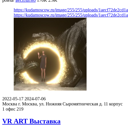
poleta/
Бесплатно
170K
2.9K
https://kudamoscow.ru/image/255/255/uploads/1aecf72de2cd1
https://kudamoscow.ru/image/255/255/uploads/1aecf72de2cd1
2022-05-17
2024-07-06
Москва
г. Москва, ул. Нижняя Сыромятническая д. 11 корпус
1 офис 219
VR ART Выставка