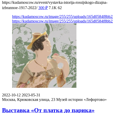
https://kudamoscow.ru/event/vystavka-istorija-rossijskogo-dizajna-
izbrannoe-1917-2022/
300
₽
7.1K
62
https://kudamoscow.ru/image/255/255/uploads/165d0584f8b
https://kudamoscow.ru/image/255/255/uploads/165d0584f8b
2022-10-12
2023-05-31
Москва, Крюковская улица, 23
Музей истории «Лефортово»
Выставка «От платка до парика»