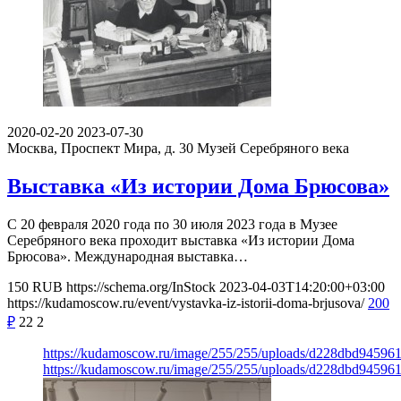
2020-02-20
2023-07-30
Москва, Проспект Мира, д. 30
Музей Серебряного века
Выставка «Из истории Дома Брюсова»
С 20 февраля 2020 года по 30 июля 2023 года в Музее
Серебряного века проходит выставка «Из истории Дома
Брюсова». Международная выставка…
150
RUB
https://schema.org/InStock
2023-04-03T14:20:00+03:00
https://kudamoscow.ru/event/vystavka-iz-istorii-doma-brjusova/
200
₽
22
2
https://kudamoscow.ru/image/255/255/uploads/d228dbd94596
https://kudamoscow.ru/image/255/255/uploads/d228dbd94596