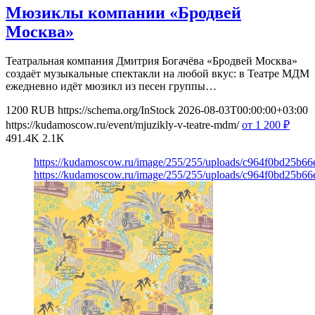
Мюзиклы компании «Бродвей
Москва»
Театральная компания Дмитрия Богачёва «Бродвей Москва»
создаёт музыкальные спектакли на любой вкус: в Театре МДМ
ежедневно идёт мюзикл из песен группы…
1200
RUB
https://schema.org/InStock
2026-08-03T00:00:00+03:00
https://kudamoscow.ru/event/mjuzikly-v-teatre-mdm/
от 1 200
₽
491.4K
2.1K
https://kudamoscow.ru/image/255/255/uploads/c964f0bd25b6
https://kudamoscow.ru/image/255/255/uploads/c964f0bd25b6