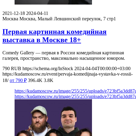
2021-12-18
2024-04-11
Москва
Москва, Малый Левшинский переулок, 7 стр1
Первая картинная комедийная
выставка в Москве 18+
Comedy Gallery — первая в России комедийная картинная
галерея, пространство, максимально насыщенное юмором.
790
RUB
https://schema.org/InStock
2024-04-04T00:00:00+03:00
https://kudamoscow.ru/event/pervaja-komedijnaja-vystavka-v-rossii-
18/
от 790
₽
396.4K
3.8K
https://kudamoscow.ru/image/255/255/uploads/e723bf5a3dd87
https://kudamoscow.ru/image/255/255/uploads/e723bf5a3dd87