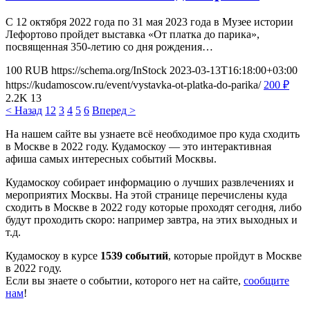
С 12 октября 2022 года по 31 мая 2023 года в Музее истории
Лефортово пройдет выставка «От платка до парика»,
посвященная 350-летию со дня рождения…
100
RUB
https://schema.org/InStock
2023-03-13T16:18:00+03:00
https://kudamoscow.ru/event/vystavka-ot-platka-do-parika/
200
₽
2.2K
13
< Назад
1
2
3
4
5
6
Вперед >
На нашем сайте вы узнаете всё необходимое про куда сходить
в Москве в 2022 году. Кудамоскоу — это интерактивная
афиша самых интересных событий Москвы.
Кудамоскоу собирает информацию о лучших развлечениях и
мероприятих Москвы. На этой странице перечислены куда
сходить в Москве в 2022 году которые проходят сегодня, либо
будут проходить скоро: например завтра, на этих выходных и
т.д.
Кудамоскоу в курсе
1539 событий
, которые пройдут в Москве
в 2022 году.
Если вы знаете о событии, которого нет на сайте,
сообщите
нам
!