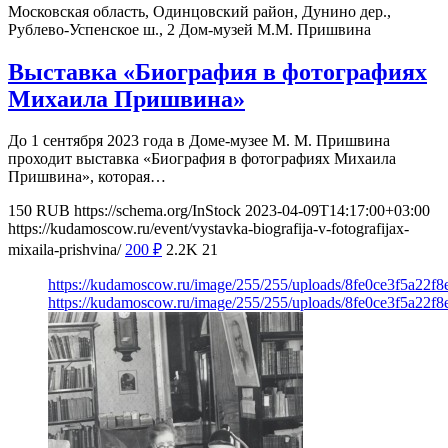
Московская область, Одинцовский район, Дунино дер.,
Рублево-Успенское ш., 2
Дом-музей М.М. Пришвина
Выставка «Биография в фотографиях
Михаила Пришвина»
До 1 сентября 2023 года в Доме-музее М. М. Пришвина
проходит выставка «Биография в фотографиях Михаила
Пришвина», которая…
150
RUB
https://schema.org/InStock
2023-04-09T14:17:00+03:00
https://kudamoscow.ru/event/vystavka-biografija-v-fotografijax-
mixaila-prishvina/
200
₽
2.2K
21
https://kudamoscow.ru/image/255/255/uploads/8fe0ce3f5a22f
https://kudamoscow.ru/image/255/255/uploads/8fe0ce3f5a22f