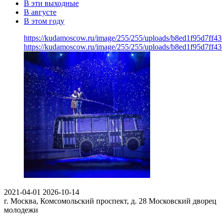
В эти выходные
В августе
В этом году
https://kudamoscow.ru/image/255/255/uploads/b8ed1f95d7ff
https://kudamoscow.ru/image/255/255/uploads/b8ed1f95d7ff
2021-04-01
2026-10-14
г. Москва, Комсомольский проспект, д. 28
Московский дворец
молодежи