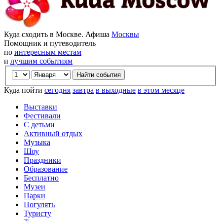
Куда сходить в Москве. Афиша
Москвы
Помощник и путеводитель
по
интересным местам
и
лучшим событиям
Куда пойти
сегодня
завтра
в выходные
в этом месяце
Выставки
Фестивали
С детьми
Активный отдых
Музыка
Шоу
Праздники
Образование
Бесплатно
Музеи
Парки
Погулять
Туристу