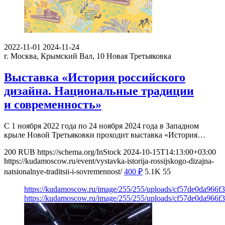
2022-11-01
2024-11-24
г. Москва, Крымский Вал, 10
Новая Третьяковка
Выставка «История российского
дизайна. Национальные традиции
и современность»
С 1 ноября 2022 года по 24 ноября 2024 года в Западном
крыле Новой Третьяковки проходит выставка «История…
200
RUB
https://schema.org/InStock
2024-10-15T14:13:00+03:00
https://kudamoscow.ru/event/vystavka-istorija-rossijskogo-dizajna-
natsionalnye-traditsii-i-sovremennost/
400
₽
5.1K
55
https://kudamoscow.ru/image/255/255/uploads/cf57de0da966f
https://kudamoscow.ru/image/255/255/uploads/cf57de0da966f