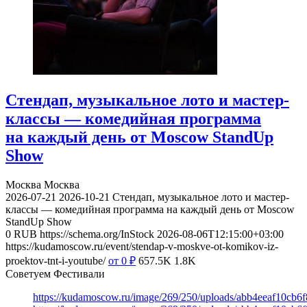
Стендап, музыкальное лото и мастер-
классы — комедийная программа
на каждый день от Moscow StandUp
Show
Москва
Москва
2026-07-21
2026-10-21
Стендап, музыкальное лото и мастер-
классы — комедийная программа на каждый день от Moscow
StandUp Show
0
RUB
https://schema.org/InStock
2026-08-06T12:15:00+03:00
https://kudamoscow.ru/event/stendap-v-moskve-ot-komikov-iz-
proektov-tnt-i-youtube/
от 0
₽
657.5K
1.8K
Советуем Фестивали
https://kudamoscow.ru/image/269/250/uploads/abb4eeaf10cb